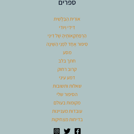
ספרים
אוֹרִית הַבַּלָּשִׁית
דִּידִי וְיוּדִי
הַרְפַּתְקָאוֹתֶיהָ שֶׁל דִּינִי
סִיפּוּר אֶחָד לִפְנֵי הַשֵּׁינָה
מסע
חתך בלב
קרוב רחוק
דמע עיני
שאלות ותשובות
הסיפור שלי
מקומות בעולם
עובדות מעניינות
בדיחות מצחיקות