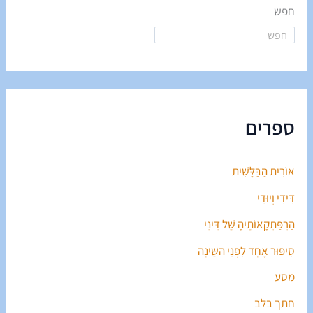
חפש
ספרים
אוֹרִית הַבַּלָּשִׁית
דִּידִי וְיוּדִי
הַרְפַּתְקָאוֹתֶיהָ שֶׁל דִּינִי
סִיפּוּר אֶחָד לִפְנֵי הַשֵּׁינָה
מסע
חתך בלב