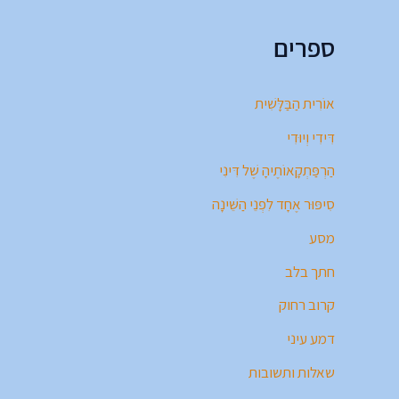
ספרים
אוֹרִית הַבַּלָּשִׁית
דִּידִי וְיוּדִי
הַרְפַּתְקָאוֹתֶיהָ שֶׁל דִּינִי
סִיפּוּר אֶחָד לִפְנֵי הַשֵּׁינָה
מסע
חתך בלב
קרוב רחוק
דמע עיני
שאלות ותשובות