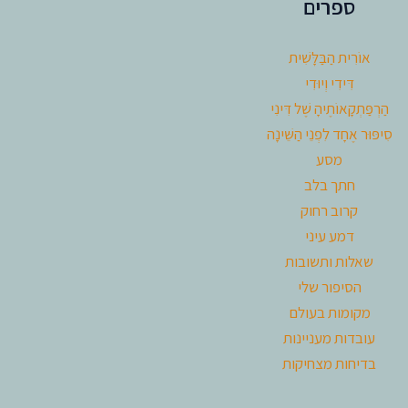
ספרים
אוֹרִית הַבַּלָּשִׁית
דִּידִי וְיוּדִי
הַרְפַּתְקָאוֹתֶיהָ שֶׁל דִּינִי
סִיפּוּר אֶחָד לִפְנֵי הַשֵּׁינָה
מסע
חתך בלב
קרוב רחוק
דמע עיני
שאלות ותשובות
הסיפור שלי
מקומות בעולם
עובדות מעניינות
בדיחות מצחיקות