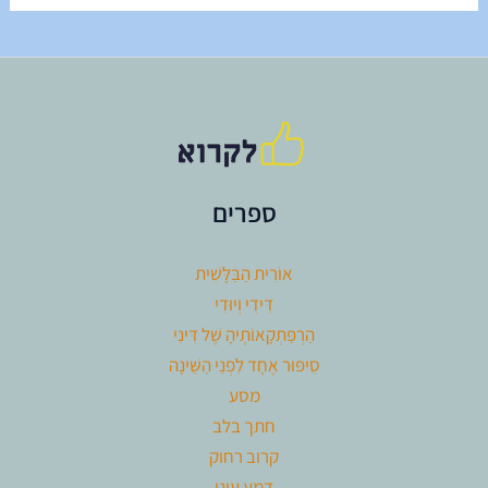
ספרים
אוֹרִית הַבַּלָּשִׁית
דִּידִי וְיוּדִי
הַרְפַּתְקָאוֹתֶיהָ שֶׁל דִּינִי
סִיפּוּר אֶחָד לִפְנֵי הַשֵּׁינָה
מסע
חתך בלב
קרוב רחוק
דמע עיני