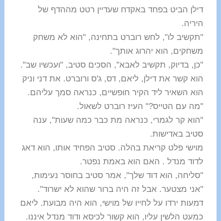
דילן הביט בפחד באקדח שעדיין רטט מההדף של
היריה.
"תקשיב לו", לחש רוברט בתחינה, "הוא לא משחק
משחקים, הוא יהרוג אותך".
"כן, בדיוק, תקשיב לאבא", הסכים סטיב, "ועכשיו שב".
הוא קשר את דילן, ליאם, דס, ג'ס ורוברט. את דני וניק
הוא השאיר ליד הקיר חופשיים, כנראה סמך עליהם.
"מה עם הטייס?" העיז רוברט לשאול.
"הוא קר לגמרי, כנראה מת כבר כמה שעות", ענה
סטיב באדישות.
מוישי פלט קריאת בהלה. סטיב הפחיד אותו, הוא דאג
לדוד מנדל . האם הוא באמת נפטר.
"סליחה, הוא דוד שלך", אמר סטיב בחוסר נעימות,
"אני מצטער. אבל זה היה ברור שהוא לא ישרוד".
דמעות ירדו על לחייו של מוישי, הוא היה מבועת. ליאם
כמעט הלשין עליו, הוא קשור לכיסא ודוד מנדל איננו.