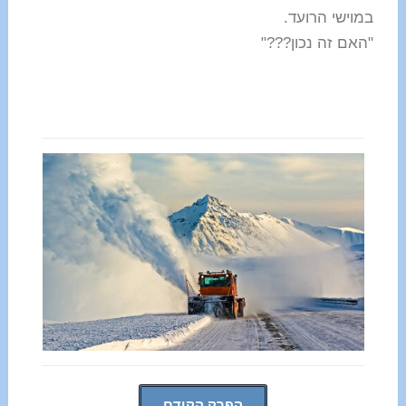
במוישי הרועד.
"האם זה נכון???"
הפרק הקודם