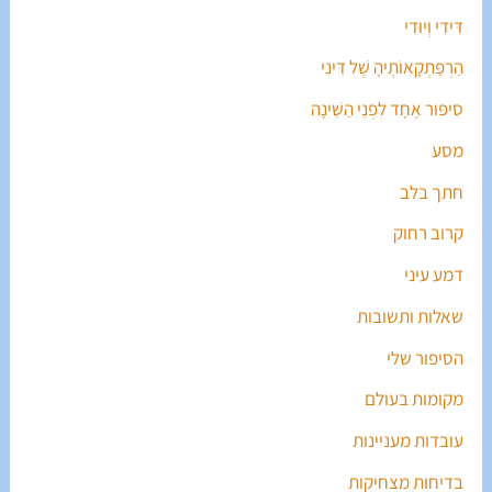
דִּידִי וְיוּדִי
הַרְפַּתְקָאוֹתֶיהָ שֶׁל דִּינִי
סִיפּוּר אֶחָד לִפְנֵי הַשֵּׁינָה
מסע
חתך בלב
קרוב רחוק
דמע עיני
שאלות ותשובות
הסיפור שלי
מקומות בעולם
עובדות מעניינות
בדיחות מצחיקות