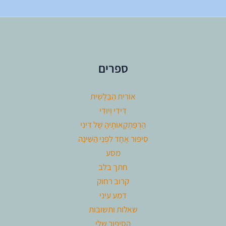
ספרים
אוֹרִית הַבַּלָּשִׁית
דִּידִי וְיוּדִי
הַרְפַּתְקָאוֹתֶיהָ שֶׁל דִּינִי
סִיפּוּר אֶחָד לִפְנֵי הַשֵּׁינָה
מסע
חתך בלב
קרוב רחוק
דמע עיני
שאלות ותשובות
הסיפור שלי