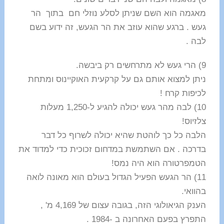
מאגמה הוא השם שניתן לסלע נוזלי חם בתוך הר
געש . ברגע שהוא עוזב את הר הגעש, זה ידוע בשם
לבה .
9) הרי געש לא מתרחשים רק ביבשה.
ניתן למצוא אותם גם על קרקעית האוקיינוס ​​ומתחת
לכיפות קרח !
10) לבה מהר געש יכולה להגיע ל-1,250 מעלות
צלזיוס!
הלבה כל כך לוהטת שהיא יכולה לשרוף כל דבר
בדרכה . אם השתמשת במדחום זכוכית כדי למדוד את
הטמפרטורה הוא היה נמס!
11) הר הגעש הפעיל הגדול בעולם הוא מאונה לואה
בהוואי.
הענק הגיאולוגי הזה, בגובה עצום של 4,169 מ' ,
התפרץ בפעם האחרונה ב -1984 .