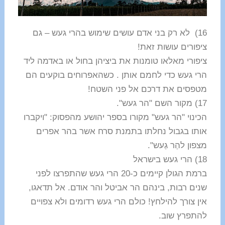
16) לא רק בני אדם עושים שימוש בהרי געש – גם
ציפורים עושות זאת!
ציפורי מאלאו טומנות את ביציהן בחול או באדמה ליד
הרי געש כדי לחמם אותן . כשהאפרוחים בוקעים הם
מטפסים את דרכם אל פני השטח!
17) מקור השם "הר געש".
הכינוי "הר געש" מקורו בספר יהושע מהפסוק: "ויקברו
אותו בגבול נחלתו בתמנת סרח אשר בהר אפרים
מצפון להַר גַעש".
18) הרי געש בישראל
ברמת הגולן קיימים כ-20 הרי געש שהתפרצו לפני
שנים רבות, בינהם הר אביטל והר אודם. אל תדאגו,
אין צורך להילחץ! כולם הרי געש רדומים ולא צפויים
להתפרץ שוב.