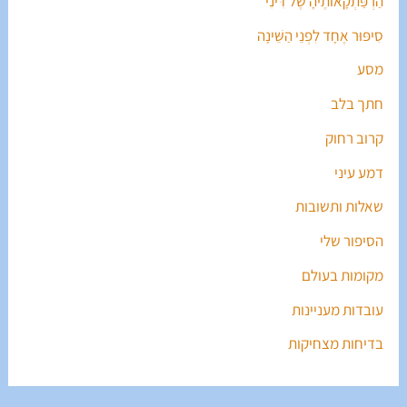
הַרְפַּתְקָאוֹתֶיהָ שֶׁל דִּינִי
סִיפּוּר אֶחָד לִפְנֵי הַשֵּׁינָה
מסע
חתך בלב
קרוב רחוק
דמע עיני
שאלות ותשובות
הסיפור שלי
מקומות בעולם
עובדות מעניינות
בדיחות מצחיקות