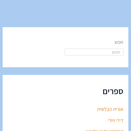
חפש
ספרים
אוֹרִית הַבַּלָּשִׁית
דִּידִי וְיוּדִי