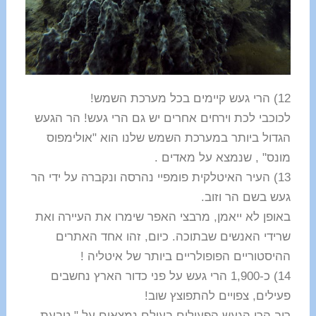
12) הרי געש קיימים בכל מערכת השמש!
לכוכבי לכת וירחים אחרים יש גם הרי געש! הר הגעש
הגדול ביותר במערכת השמש שלנו הוא "אולימפוס
מונס" , שנמצא על מאדים .
13) העיר האיטלקית פומפיי נהרסה ונקברה על ידי הר
געש בשם הר וזוב.
באופן לא ייאמן, מרבצי האפר שימרו את העיירה ואת
שרידי האנשים שבתוכה. כיום, זהו אחד האתרים
ההיסטוריים הפופולריים ביותר של איטליה !
14) כ-1,900 הרי געש על פני כדור הארץ נחשבים
פעילים, צפויים להתפוצץ שוב!
רוב הרי הגעש הפעילים בעולם נמצאים על " טבעת