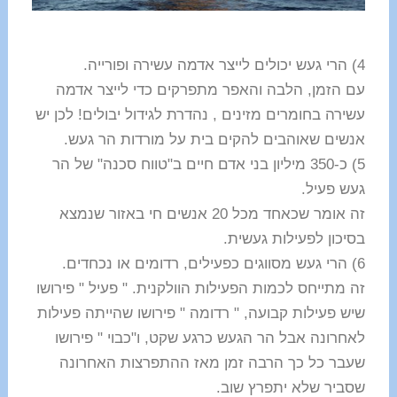
4) הרי געש יכולים לייצר אדמה עשירה ופורייה.
עם הזמן, הלבה והאפר מתפרקים כדי לייצר אדמה
עשירה בחומרים מזינים , נהדרת לגידול יבולים! לכן יש
אנשים שאוהבים להקים בית על מורדות הר געש.
5) כ-350 מיליון בני אדם חיים ב"טווח סכנה" של הר
געש פעיל.
זה אומר שכאחד מכל 20 אנשים חי באזור שנמצא
בסיכון לפעילות געשית.
6) הרי געש מסווגים כפעילים, רדומים או נכחדים.
זה מתייחס לכמות הפעילות הוולקנית. " פעיל " פירושו
שיש פעילות קבועה, " רדומה " פירושו שהייתה פעילות
לאחרונה אבל הר הגעש כרגע שקט, ו"כבוי " פירושו
שעבר כל כך הרבה זמן מאז ההתפרצות האחרונה
שסביר שלא יתפרץ שוב.