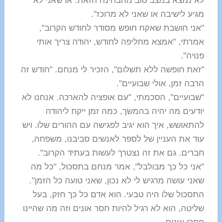
לא נמצא במצב טוב מהבחינה הזאת. או שאני לא
מגיע לישיבה או שאני לא מרוכז".
"אני חושבת שאקח חופש מסודר לחודש הקרוב",
אמרתי, "אמצא מחליפה לחודש, יהודה צריך אותי
פנויה".
"זאת חופשה ללא תשלום", הזכיר לי מנחם. "חודש זה
הרבה זמן, אולי שבועיים".
"שבועיים", הסכמתי, "עם אופציה להארכה. אנחנו לא
יודעים מה יהיה בהמשך, כמה זמן ייקח ליהודה
להתאושש, איך הוא יגיב לפגישה עם ההורים שלו. ויש
עוד את העניין של לספר לאנשים סביבנו, משפחה,
חברים. גם את זה נצטרך לעשות בעתיד הקרוב".
"אני כל כך מבולבל", אמר מנחם בתסכול, "כל מה
שאני עושה מרגיש לי לא נכון, שאני טועה כל הזמן".
התסכול שלו היה טבעי. הוא אדם כל כך חזק, בעל
שליטה, הוא לא רגיל להיות חסר אונים וזה מה שהיינו