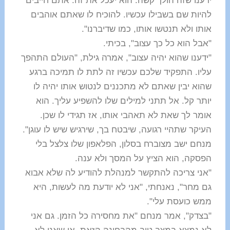
ידענו שזה הולך קשה. הוא יעכל את זה. אתם חייבים
להיות שם בשבילו עכשיו. להוכיח לו שאתם אוהבים
אותו ולא תנטשו אותו, כמו שדיברנו".
"אבל הוא כל כך עצוב", בכיתי.
"ידענו שהוא יהיה עצוב", אמרה גילת, "העולם התהפך
עליו. התפקיד שלכם עכשיו זה לתת לו תמיכה ברגע
שהוא יבין שאתם לא מתכננים לנטוש אותו יהיה לו
יותר קל. אל תתני למילים שלו להשפיע עליך. הוא
אומר לך שאת לא תאהבי אותו, אז תגידי לו שכן.
העיקר שתהיי רגועה, שיבטח בך, שירגיש שיש לו עוגן".
מנחם ישב מצוברח בסלון, הפלאפון שלו צלצל בלי
הפסקה, הוא הציץ על המסך ולא ענה.
"אני צריכה להתקשר למנהלת להודיע לה שלא אבוא
גם מחר", נאנחתי, "אני לא יודעת מה לעשות, היא
ממש כועסת עלי".
"בצדק", אמר מנחם "את מחסירה כל הזמן. גם אני