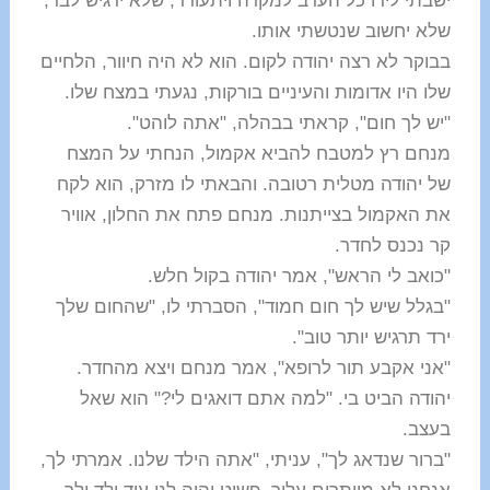
ישבתי לידו כל הערב למקרה ויתעורר, שלא ירגיש לבד,
שלא יחשוב שנטשתי אותו.
בבוקר לא רצה יהודה לקום. הוא לא היה חיוור, הלחיים
שלו היו אדומות והעיניים בורקות, נגעתי במצח שלו.
"יש לך חום", קראתי בבהלה, "אתה לוהט".
מנחם רץ למטבח להביא אקמול, הנחתי על המצח
של יהודה מטלית רטובה. והבאתי לו מזרק, הוא לקח
את האקמול בצייתנות. מנחם פתח את החלון, אוויר
קר נכנס לחדר.
"כואב לי הראש", אמר יהודה בקול חלש.
"בגלל שיש לך חום חמוד", הסברתי לו, "שהחום שלך
ירד תרגיש יותר טוב".
"אני אקבע תור לרופא", אמר מנחם ויצא מהחדר.
יהודה הביט בי. "למה אתם דואגים לי?" הוא שאל
בעצב.
"ברור שנדאג לך", עניתי, "אתה הילד שלנו. אמרתי לך,