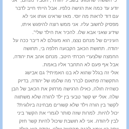
"כי חששתי שתפגעי בשביל יהודה", הסביר מנחם, "אני
יודע עד כמה את רגישה כלפיו. אבל הייתי חייב לדבר
עם דוד לראות מה יוסי. מאז שראינו אותו אני לא
מפסיק לחשוב עליו. אני ממש רוצה להיפגש איתו,
שידע שאני אבא שלו. להכיר את הילד שלי".
העיניים של מנחם נצצו, הוא מעולם לא דיבר ככה על
יהודה. תחושת הכאב הקבועה חלפה בי, תחושה
החמצה שלצערי הכרתי היטב. מנחם אהב את יהודה,
אבל אף פעם לא התחבר אליו באמת.
אולי זה בגלל שהוא לא בנו האמיתי? גם אבישג
התקשרה פתאום לברר מה שלומו של יהודה, בדיוק
כשהיה חולה, כאילו הרגישה מרחוק את הכאב של הבן
שלה. אולי יש קשר טבעי בין ילד להורה שלא משתווה
לקשר בין הורה וילד שלא קשורים מבחינה ביולוגית?
יכול להיות. למרות שזה סותר לגמרי את הקשר ביני
לבין ליהודה. אני לא חושבת שיכול להיות קשר חזק