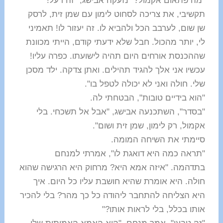
"מה פתאום אקמול?" נזעקה אבישג, "זה רעל!
תקשיבי, את צריכה לסחוט לימון עם שמן זית, לרסק
שן שום, לערבב הכל ולהביא לו. זה יעזור לו! תאמיני
לי, יותר מהכול.
חבל שלא ידעתי קודם, הייתי מכוונת
שההכנסת אורחים היום תהיה לישועתו. כפרה עליו!
עכשיו אני אלך להגיד תהילים. ואתן צדקה. ילד מסכן
שלי. חולה ואני לא יכולה לטפל בו".
"הוא בידיים טובות", הבטחתי לה.
"בסדר", השתכנעה אבישג, "אבל אל תשכחי. בלי
אקמול, רק לימון, שמן זית ושום".
סיימתי את השיחה המומה.
"תראה כמה היא דואגת לו", אמרתי למנחם
בתדהמה. "איזה אמא היא? מרחוק היא הרגישה שהוא
חולה. היא אומרת שהיא חושבת עליו כל היום. איך
היא הצליחה להתחבר ליהודה כל כך מהר? בלי להכיר
אותו בכלל, בלי לראות אותו?"