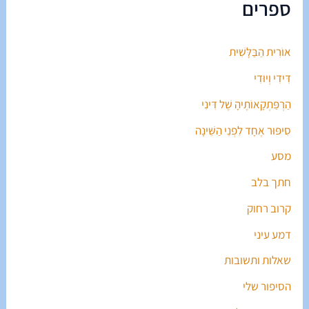
ספרים
אוֹרִית הַבַּלָּשִׁית
דִּידִי וְיוּדִי
הַרְפַּתְקָאוֹתֶיהָ שֶׁל דִּינִי
סִיפּוּר אֶחָד לִפְנֵי הַשֵּׁינָה
מסע
חתך בלב
קרוב רחוק
דמע עיני
שאלות ותשובות
הסיפור שלי