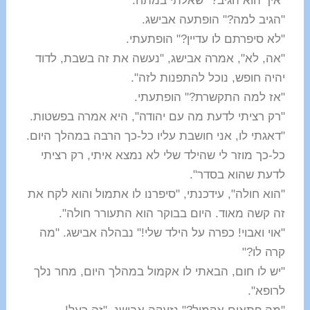
"איך הוא הגיב?" שאלתי במתח.
"הגיב למה?" הופתעה אבישג.
"לא סיפרתם לו עדיין?" הופתעתי.
"אה, לא", אמרה אבישג, "נעשה את זה בשבת, לדוד
יהיה חופש, נוכל להתפנות לזה".
"אז למה התקשרת?" הופתעתי.
"רק רציתי לדעת מה עם יהודה", היא אמרה בפשטות.
"דאגתי לו, אני חושבת עליו כל-כך הרבה במהלך היום.
כל-כך מוזר לי שהילד שלי לא נמצא איתי, רק רציתי
לדעת שהוא בסדר".
"הוא חולה", עידכנתי, "סיפרנו לו אתמול והוא לקח את
זה קשה מאוד. היום בבוקר הוא התעורר חולה".
"אוי ואבוי! כפרה על הילד שלי!" נבהלה אבישג. "מה
קרה לו?"
"יש לו חום, הבאתי לו אקמול במהלך היום, מחר נלך
לרופא".