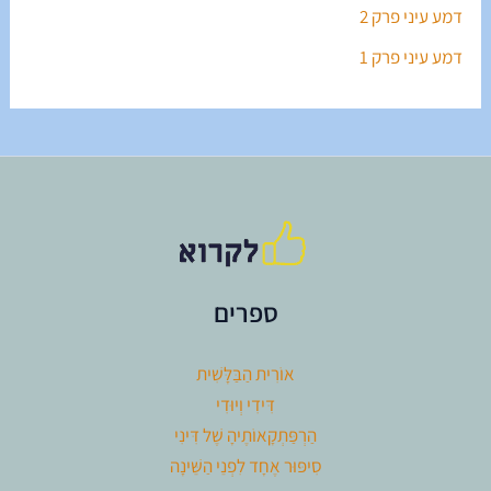
דמע עיני פרק 2
דמע עיני פרק 1
ספרים
אוֹרִית הַבַּלָּשִׁית
דִּידִי וְיוּדִי
הַרְפַּתְקָאוֹתֶיהָ שֶׁל דִּינִי
סִיפּוּר אֶחָד לִפְנֵי הַשֵּׁינָה