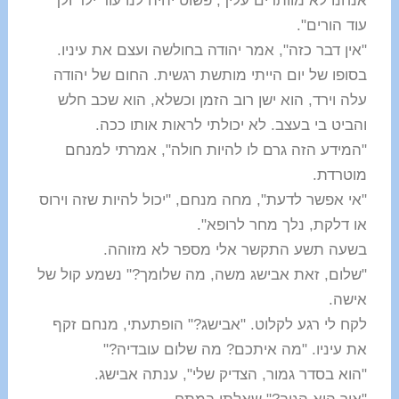
אנחנו לא מוותרים עליך, פשוט יהיה לנו עוד ילד ולך
עוד הורים".
"אין דבר כזה", אמר יהודה בחולשה ועצם את עיניו.
בסופו של יום הייתי מותשת רגשית. החום של יהודה
עלה וירד, הוא ישן רוב הזמן וכשלא, הוא שכב חלש
והביט בי בעצב. לא יכולתי לראות אותו ככה.
"המידע הזה גרם לו להיות חולה", אמרתי למנחם
מוטרדת.
"אי אפשר לדעת", מחה מנחם, "יכול להיות שזה וירוס
או דלקת, נלך מחר לרופא".
בשעה תשע התקשר אלי מספר לא מזוהה.
"שלום, זאת אבישג משה, מה שלומך?" נשמע קול של
אישה.
לקח לי רגע לקלוט. "אבישג?" הופתעתי, מנחם זקף
את עיניו. "מה איתכם? מה שלום עובדיה?"
"הוא בסדר גמור, הצדיק שלי", ענתה אבישג.