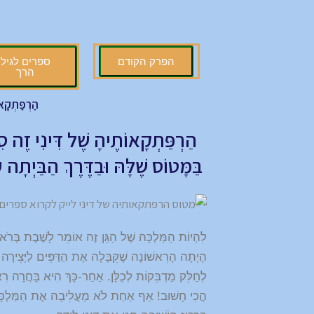
הפרק הקודם
ספרים לגיל
הרך
הַרְפַּתְקָאו
הַרְפַּתְקָאוֹתֶיהָ שֶׁל דִּינִי זֶה 
בַּמָּטוֹס שֶׁלָּהּ וּבַדֶּרֶךְ הַבַּיְתָ
לִהְיוֹת הַמַּלְכָּה שֶׁל הַגַּן זֶה אוֹמֵר לָשֶׁבֶת בְּרֹאשׁ 
הָיְתָה הָרִאשׁוֹנָה שֶׁקִּבְּלָה אֶת הַדַּפִּים לַיְּצִירָה 
לְחַלֵּק מַדְבֵּקוֹת לְכֻלָּן. אַחַר-כָּךְ הִיא בָּחֲרָה רִ
הֲכִי חָשׁוּב! אַף אַחַת לֹא מַעֲלִיבָה אֶת הַמַּלְכָּה 