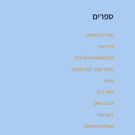
ספרים
אוֹרִית הַבַּלָּשִׁית
דִּידִי וְיוּדִי
הַרְפַּתְקָאוֹתֶיהָ שֶׁל דִּינִי
סִיפּוּר אֶחָד לִפְנֵי הַשֵּׁינָה
מסע
חתך בלב
קרוב רחוק
דמע עיני
שאלות ותשובות