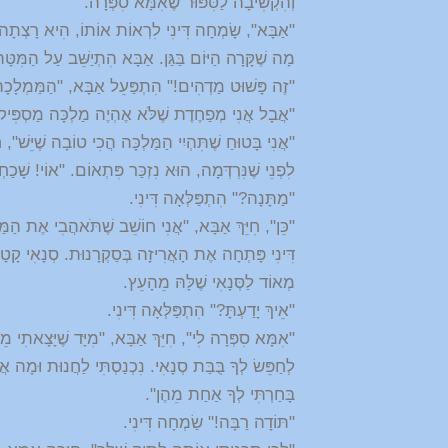
וְהִקְשִׁיבָה לַסִּפּוּר שֶׁאִמָּא סִפְּרָה.
"אַבָּא", שָׂמְחָה דִּינִי לִרְאוֹת אוֹתוֹ, הִיא רָצְתָה לְ
מָה שֶׁקָּרָה הַיּוֹם בַּגַּן. אַבָּא הִתְיַשֵּׁב עַל הַמִּטָּה
"זֶה פָּשׁוּט מַדְהִים!" הִתְפַּעֵל אַבָּא, "הַמַּמְלָכָה
"אֲבָל אֲנִי מְפַחֶדֶת שֶׁלֹּא אֶהְיֶה מַלְכָּה מַסְפִּיק ט
"אֲנִי בָּטוּחַ שֶׁתִּהְיִי הַמַּלְכָּה הֲכִי טוֹבָה שֶׁיֵּשׁ"
לִפְנֵי שֶׁנִּרְדְּמָה, הוּא נִזְכַּר פִּתְאוֹם. "אוֹי! שָׁכַח
"מַתָּנָה?" הִתְפַּלְּאָה דִּינִי.
"כֵּן", חִיֵּךְ אַבָּא, "אֲנִי חוֹשֵׁב שֶׁתֹּאהֲבִי אֶת הַמּ
דִּינִי פָּתְחָה אֶת הָאֲרִיזָה בְּסַקְרָנוּת. סְנָאִי קָטָ
מְאוֹד לַסְּנָאִי שֶׁלָּהּ מֵהָעֵץ.
"אֵיךְ יָדַעְתָּ?" הִתְפַּלְּאָה דִּינִי.
"אִמָּא סִפְּרָה לִי", חִיֵּךְ אַבָּא, "מִיָּד שֶׁיָּצָאתִי מ
לְחַפֵּשׂ לְךָ בֻּבַּת סְנָאִי. נִכְנַסְתִּי לַחֲנוּת וּמָה א
בָּחַרְתִּי לְךָ אַחַת מֵהֶן".
"תּוֹדָה רַבָּה!" שַׂמְחָה דִּינִי.