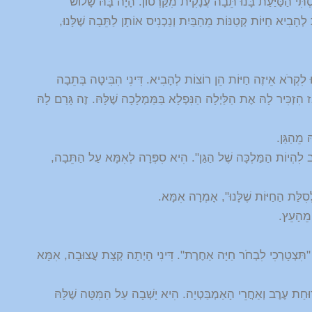
אֶסְתִּי הַסַּיַּעַת בָּנוּ תֵּבָה עֲנָקִית מִקַּרְטוֹן. הָיָה בָּהּ שָׁלוֹשׁ
לְהָבִיא חַיּוֹת קְטַנּוֹת מֵהַבַּיִת וְנַכְנִיס אוֹתָן לַתֵּבָה שֶׁלָּנוּ,
וּ לִקְרֹא אֵיזֶה חַיּוֹת הֵן רוֹצוֹת לְהָבִיא. דִּינִי הִבִּיטָה בְּתֵבָה
 הִזְכִּיר לָהּ אֶת הַלַּיְלָה הַנִּפְלָא בַּמַּמְלָכָה שֶׁלָּהּ. זֶה גָּרַם לָהּ
מֵהַגַּן.
וֹב לִהְיוֹת הַמַּלְכָּה שֶׁל הַגַּן". הִיא סִפְּרָה לְאִמָּא עַל הַתֵּבָה,
סִלַּת הַחַיּוֹת שֶׁלָּנוּ", אָמְרָה אִמָּא.
ץ מֵהָעֵץ.
 "תִּצְטָרְכִי לִבְחֹר חַיָּה אַחֶרֶת". דִּינִי הָיְתָה קְצָת עֲצוּבָה, אִמָּא
רוּחַת עֶרֶב וְאַחֲרֵי הָאַמְבַּטְיָה. הִיא יָשְׁבָה עַל הַמִּטָּה שֶׁלָּהּ