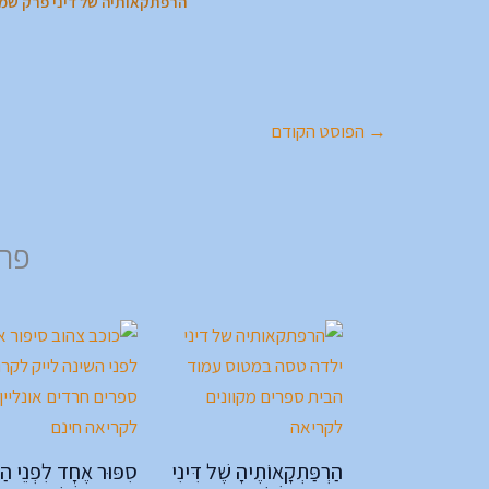
הרפתקאותיה של דיני פרק שמינ
→
הפוסט הקודם
פרק
הַרְפַּתְקָאוֹתֶיהָ שֶׁל דִּינִי
סִפּוּר אֶחָד לִפְנֵי הַש