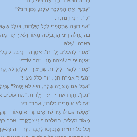
בְּרִכּוּז הוֹשִׁיבָה חֲנִי אֶת דִּינִי לְיָדָהּ.
"עַכְשָׁיו אַתְּ הַמַּלְכָּה שֶׁלָּנוּ, נָכוֹן דִּינִי?"
"כֵּן", דִּינִי הִנְּהֶנׇה.
"אֲנִי רוֹצָה שֶׁתְּסַפְּרִי לְכָל הַיְּלָדוֹת, בִּגְלַל שֶׁאַתּ
בַּהַתְחָלָה דִּינִי הִתְבַּיְּשָׁה מְאוֹד וְלֹא יָדְעָה מָ
בָּאַרְמוֹן שֶׁלָּהּ.
"אָסוּר לְהַעֲלִיב יְלָדוֹת", אָמְרָה דִּינִי בְּקוֹל בְּלִי ל
"אֵיזֶה יֹפִי!" שָׂמְחָהּ חֲנִי. "מָה עוֹד"?
"אָסוּר לְהַגִּיד לַיְּלָדוֹת שֶׁהַיְּצִירָה שֶׁלָּהֶן לֹא יָפָ
"מְצֻיָּן!" אָמְרָה חֲנִי, "זֶה כְּלָל מְצֻיָּן!"
"אֲבָל אִם הַיְּצִירָה שֶׁלָּהּ, הִיא לֹא יָפָה?" שָׁאֲלָ
"נָכוֹן", חָזְרוּ אַחֲרֶיהָ עוֹד יְלָדוֹת, "מָה עוֹשִׂים א
"אָז לֹא אוֹמְרִים כְּלוּם", אָמְרָה דִּינִי.
"אֶפְשָׁר גַּם לְהַגִּיד שֶׁרוֹאִים שֶׁהִיא מְאוֹד הִשְׁקִיע
מְאוֹד מַעֲלִיב, הַמַּלְכָּה דִּינִי צוֹדֶקֶת". אַחַר-כָּךְ
וְעַל כָּל הַחַיּוֹת שֶׁנִּכְנְסוּ לְתֵבָה, זֶה הָיָה כָּל-כָּךְ 