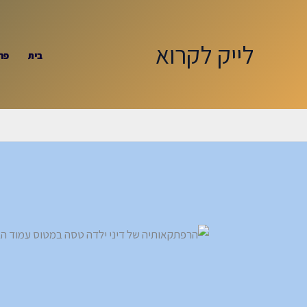
ילוג
תוכן
לייק לקרוא
בית
פר