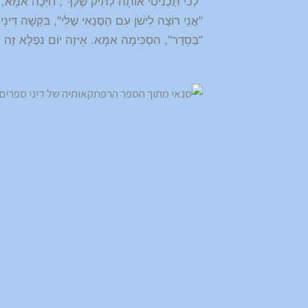
"לְכִי תַּכְנִיסִי אוֹתָהּ לַתִּיק שֶׁלְּךָ", חִיְּכָה אִמָּא, 
"אֲנִי רוֹצָה לִישֹׁן עִם הַסְּנָאִי שֶׁלִּי", בִּקְּשָׁה דִּ
"בְּסֵדֶר", הִסְכִּימָה אִמָּא. אֵיזֶה יוֹם נִפְלָא זֶה הָיָ