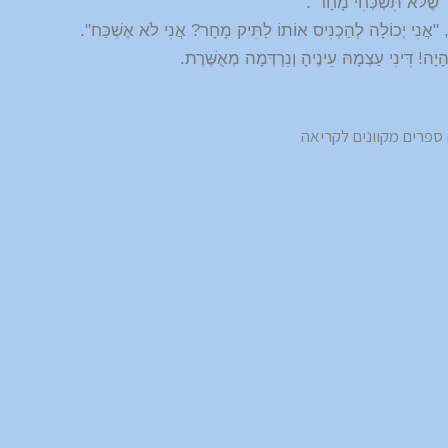
"שֶׁלֹּא תִּשְׁכְּחִי מָחָר".
ינִי, "אֲנִי יְכוֹלָה לְהַכְנִיס אוֹתוֹ לַתִּיק מָחָר? אֲנִי לֹא אֶשְׁכַּח".
ה! דִּינִי עַצְמָהּ עֵינֶיהָ וְנִרְדְּמָה מְאֻשֶּׁרֶת.