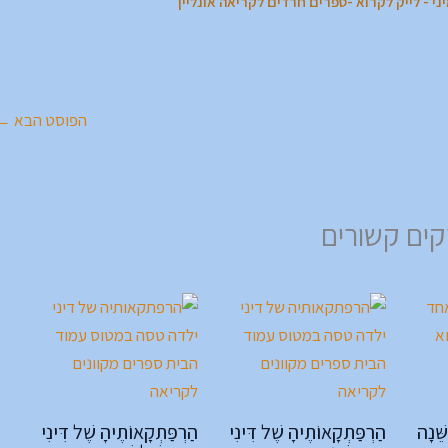
י - לייק לקרוא -ספרים חרדים לקריאה אונליין
הפוסט הבא
←
ים קשורים
ֵּׁנָה
הַרְפַּתְקָאוֹתֶיהָ שֶׁל דִּינִי
הַרְפַּתְקָאוֹתֶיהָ שֶׁל דִּינִי