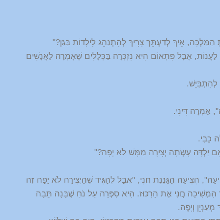
ְ הַמַּלְכָּה, אֵיךְ לְדַעְתֵּךְ צָרִיךְ לְהִתְנַהֵג לִילָדוֹת בַּגַּן?"
ה לַעֲנוֹת, אֲבָל פִּתְאוֹם הִיא נִזְכְּרָה בַּכְּלָלִים שֶׁאָמְרָה לַאֲנָשִׁים
ְהִתְבַּיֵּשׁ.
ה", אָמְרָה דִּינִי.
ה כֵבִי.
ִם יַלְדָּה עָשְׂתָה יְצִירָה מַמָּשׁ לֹא יָפָה?"
ָה", הִצִּיעָה הַגַּנֶּנֶת חֲנִי, "אֲבָל לְהַגִּיד שֶׁהַיְּצִירָה לֹא יָפָה זֶה
 הִמְשִׁיכָה חֲנִי אֶת הָרִכּוּז. הִיא סִפְּרָה עַל נֹחַ שֶׁבָּנָה תֵּבָה
מְעַנְיֵן וְיָפֶה.