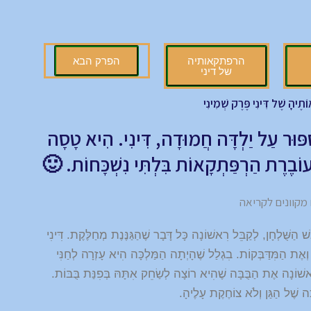
הרפתקאותיה
הפרק הבא
של דיני
ֹתֶיהָ שֶׁל דִּינִי פֶּרֶק שְׁמִינִי
סִפּוּר עַל יַלְדָּה חֲמוּדָה, דִּינִי. הִיא טָסָה
ה עוֹבֶרֶת הַרְפַּתְקָאוֹת בִּלְתִּי נִשְׁכָּחוֹת. 🙂
הַשֻּׁלְחָן, לְקַבֵּל רִאשׁוֹנָה כָּל דָּבָר שֶׁהַגַּנֶּנֶת מְחַלֶּקֶת. דִּינִי
וְאֶת הַמִּדַּבְּקוֹת. בִגְלַל שֶׁהָיְתָה הַמַּלְכָּה הִיא עָזְרָה לְחַנִּי
אשׁוֹנָה אֶת הַבֻּבָּה שֶׁהִיא רוֹצָה לְשַׂחֵק אִתָּהּ בְּפִנַּת בֻּבּוֹת.
שֶׁל הַגַּן וְלֹא צוֹחֶקֶת עָלֶיהָ.