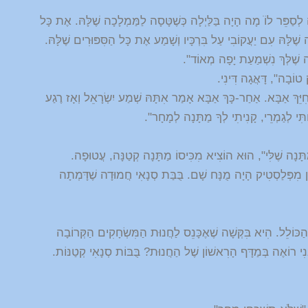
סַפֵּר לוֹֹ מָה הָיָה בַּלַּיְלָה כְּשֶׁטָּסָה לַמַּמְלָכָה שֶׁלָּהּ. אֶת כָּל
 שֶׁלָּהּ עִם יַעֲקוֹבִי עַל בִּרְכָּיו וְשָׁמַע אֶת כָּל הַסִּפּוּרִים שֶׁלָּהּ.
 שֶׁלְּךְ נִשְׁמַעַת יָפָה מְאוֹד".
וֹבָה", דָּאֲגָה דִּינִי.
, חִיֵּךְ אַבָּא. אַחַר-כָּךְ אַבָּא אָמַר אִתָּהּ שְׁמַע יִשְׂרָאֵל וְאָז רֶגַע
ְתִּי לְגַמְרֵי, קָנִיתִי לְךָ מַתָּנָה לְמָחָר".
ַתָּנָה שֶׁלִּי", הוּא הוֹצִיא מִכִּיסוֹ מַתָּנָה קְטַנָּה, עֲטוּפָה.
ן מִפְּלַסְטִיק הָיָה מֻנָּח שָׁם. בֻּבַּת סְנָאִי חֲמוּדָה שֶׁדָּמְתָה
ֵהַכּוֹלֵל. הִיא בִּקְּשָׁה שֶׁאֶכָּנֵס לַחֲנוּת הַמִּשְׂחָקִים הַקְּרוֹבָה
ֲנִי רוֹאֶה בְּמַדָּף הָרִאשׁוֹן שֶׁל הַחֲנוּת? בֻּבּוֹת סְנָאִי קְטַנּוֹת.