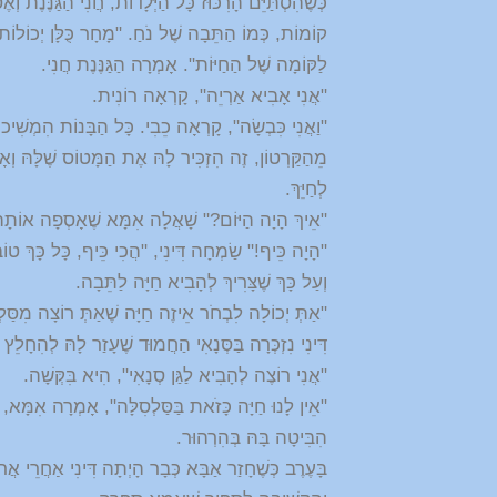
כְּשֶׁהִסְתַּיֵּם הָרִכּוּז כָּל הַיְּלָדוֹת, חֲנִי הַגַּנֶּנֶת וְ
קוֹמוֹת, כְּמוֹ הַתֵּבָה שֶׁל נֹחַ. "מָחָר כֻּלָּן יְכוֹלוֹת 
לַקּוֹמָה שֶׁל הַחַיּוֹת". אָמְרָה הַגַּנֶּנֶת חֲנִי.
"אֲנִי אָבִיא אַרְיֵה", קָרְאָה רוֹנִית.
"וַאֲנִי כִּבְשָׂה", קָרְאָה כֵבִי. כָּל הַבָּנוֹת הִמְשִׁיכ
מֵהַקַּרְטוֹן, זֶה הִזְכִּיר לָהּ אֶת הַמָּטוֹס שֶׁלָּהּ וְאָז
לְחַיֵּךְ.
"אֵיךְ הָיָה הַיּוֹם?" שָׁאֲלָה אִמָּא שֶׁאָסְפָה אוֹתָהּ 
"הָיָה כֵּיף!" שַׂמְחָה דִּינִי, "הֲכִי כֵּיף, כָּל כָּךְ ט
וְעַל כָּךְ שֶׁצָּרִיךְ לְהָבִיא חַיָּה לַתֵּבָה.
"אַתְּ יְכוֹלָה לִבְחֹר אֵיזֶה חַיָּה שֶׁאַתְּ רוֹצָה מִסַּלְ
דִּינִי נִזְכְּרָה בַּסְּנָאִי הַחֲמוּד שֶׁעָזַר לָהּ לְהִחָלֵ
"אֲנִי רוֹצֶה לְהָבִיא לַגַּן סְנָאִי", הִיא בִּקְּשָׁה.
"אֵין לָנוּ חַיָּה כָּזֹאת בַּסַּלְסִלָּה", אָמְרָה אִמָּא,
הִבִּיטָה בָּהּ בְּהִרְהוּר.
בָּעֶרֶב כְּשֶׁחָזַר אַבָּא כְּבָר הָיְתָה דִּינִי אַחֲרֵי אֲ