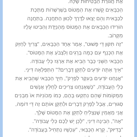
אֶת חֲגוֹרַת הַבְּטִיחוּת שֶׁלָּהּ.
הַכַּבָּאִים קָשְׁרוּ אֶת הַמָּטוֹס בְּשַׁרְשְׁרוֹת מַתֶּכֶת
לַכַּבָּאִית וְהֵם יָצְאוּ לַדֶּרֶךְ לְכִוּוּן הַתַּחֲנָה. בַּתַּחֲנָה
הוֹרִידוּ הַכַּבָּאִים אֶת הַמָּטוֹס מֵהַנַּיֶּדֶת וְהִבִּיטוּ עָלָיו
מִקָּרוֹב.
"זֶה תִּקּוּן דֵּי פָּשׁוּט", אָמַר אֶחָד הַכַּבָּאִים, "צָרִיךְ לְחַזֵּק
אֶת הַכָּנָף עִם כַּמָּה בְּרָגִים וְלִצְבֹּעַ אֶת הַמָּטוֹס".
הַכַּבַּאי הַשֵּׁנִי כְּבָר הֵבִיא אֶת אַרְגַּז כְּלֵי עֲבוֹדָה.
"אֵיךְ אַתָּה יוֹדְעִים לְתַקֵּן דְּבָרִים?" הִתְפַּלְּאָה דִּינִי.
"אֲנַחְנוּ יוֹדְעִים בְּעִקָּר לְפָרֵק", חִיֵּךְ הַכַּבַּאי שֶׁהֵבִיא אֶת
כְּלֵי הָעֲבוֹדָה, "כְּשֶׁאֲנַחְנוּ צְרִיכִים לְחַלֵּץ אֲנָשִׁים
מִמְּקוֹמוֹת שֶׁהֵם נִתְקְעוּ בָּהֶם, כְּמוֹ מְכוֹנִיּוֹת אוֹֹ מִבְנִים
סְגוּרִים, אֲבָל לְפָרֵק דְּבָרִים וּלְתַקֵּן אוֹתָם זֶה דֵּי דּוֹמֶה,
אֲנִי מַאֲמִין שֶׁנַּצְלִיחַ לְתַקֵּן אֶת הַמָּטוֹס שֶׁלָּךְ.
"אָה", הֵבִינָה דִּינִי, "לָכֵן יֵשׁ לָכֶם כְּלֵי עֲבוֹדָה".
"בְּדִיּוּק", קָרָא הַכַּבַּאי, "עַכְשָׁיו נַתְחִיל בָּעֲבוֹדָה".