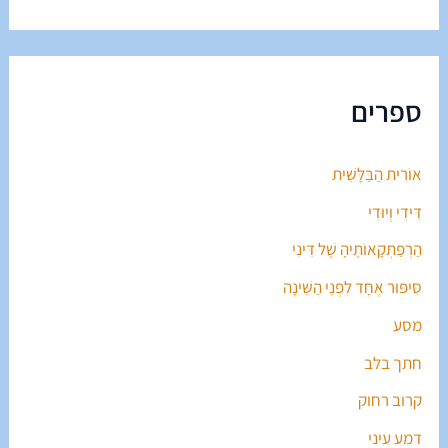
ספרים
אוֹרִית הַבַּלָּשִׁית
דִּידִי וְיוּדִי
הַרְפַּתְקָאוֹתֶיהָ שֶׁל דִּינִי
סִיפּוּר אֶחָד לִפְנֵי הַשֵּׁינָה
מסע
חתך בלב
קרוב רחוק
דמע עיני