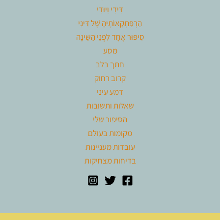
דִּידִי וְיוּדִי
הַרְפַּתְקָאוֹתֶיהָ שֶׁל דִּינִי
סִיפּוּר אֶחָד לִפְנֵי הַשֵּׁינָה
מסע
חתך בלב
קרוב רחוק
דמע עיני
שאלות ותשובות
הסיפור שלי
מקומות בעולם
עובדות מעניינות
בדיחות מצחיקות