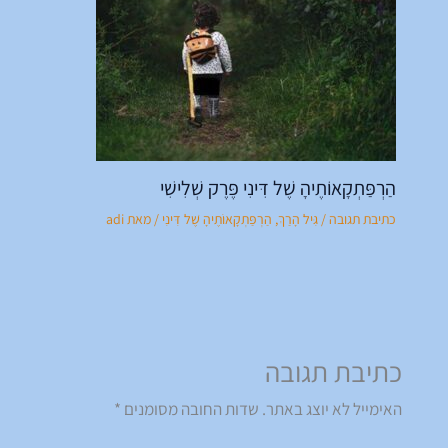
הַרְפַּתְקָאוֹתֶיהָ שֶׁל דִּינִי פֶּרֶק שְׁלִישִׁי
כתיבת תגובה
/
גִּיל הָרַךְ
,
הַרְפַּתְקָאוֹתֶיהָ שֶׁל דִּינִי
/ מאת
adi
כתיבת תגובה
האימייל לא יוצג באתר.
שדות החובה מסומנים
*