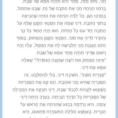
חֲנִי, וְחוּץ מִזֶּה, מָחָר הִיא תִּהְיֶה אִמָּא שֶׁל שַׁבָּת.
בְּרִכּוּז הִנִּיחָה חֲנִי אֶת הַתֵּבָה שֶׁל נֹחַ, שֶׁבָּנוּ אֶתְמוֹל,
בְּמֶרְכַּז הַגַּן. כָּל יַלְדָּה הִנִּיחָה אֶת הַחַיָּה שֶׁהֵבִיאָה
בְּתוֹךְ הַתֵּבָה, דִּינִי שְׁמָהּ אֶת הַסְּנָאִי הַקָּטָן שֶׁלָּהּ עַל
הַתֵּבָה יַחַד עִם כָּל הַחַיּוֹת. הוּא הָיָה חָמוּד כָּל כָּךְ
וְהִזְכִּיר לְדִינִי אֶת סוֹנִי, הַסְּנָאִי הַקָּטָן וְהַמָּתוֹק. בְּסוֹף
הַיּוֹם הַגַּנֶּנֶת חֲנִי הִלְבִּישָׁה לָהּ אֶת הַסֵּמֶל, עָלָיו הָיָה
רָשׁוּם שֶׁדִּינִי תִּהְיֶה מָחָר אִמָּא שֶׁל שַׁבָּת.
"אֵיזֶה מַמְתָּק אַתְּ רוֹצֶה שֶׁנִּקְנֶה חֲמוּדָה?" שָׁאֲלָה
אִמָּא אֶת דִּינִי.
"סֻכָּרִיַּת מוֹצֵץ", הַשִּׁיבָה דִּינִי, בְּלִי לְהִתְלַבֵּט, זֶה
הַסֻּכָּרִיָּה שֶׁהִיא הֲכִי אוֹהֶבֶת. הֵם קָנוּ אֶת הַסֻּכָּרִיּוֹת
כְּשֶׁיָּצְאוּ לִקְנִיּוֹת לִכְבוֹד שַׁבָּת, דִּינִי חִבְּקָה אֶת הַחֲבִילָה
שֶׁל הַסֻּכָּרִיּוֹת כָּל הַדֶּרֶךְ הַבַּיְתָה. בָּעֶרֶב הָיְתָה דִּינִי
עֲיֵפָה, הִיא נִרְדְּמָה בָּרֶגַע שֶׁהִנִּיחָה אֶת הָרֹאשׁ עַל
הַכָּרִית. בְּאֶמְצַע הַלַּיְלָה הִתְעוֹרְרָה פִּתְאוֹם, הִיא