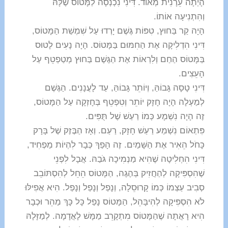
הָיְתָה עֵרָנִית מְאוֹד. דִּינִי נִכְנְסָה לַמָּטוֹס שֶׁלָּהּ
וְהִתְנִיעָה אוֹתוֹ.
הָיָה קַר בַּחוּץ, טִפּוֹת גֶּשֶׁם יָרְדוּ עַל שִׁמְשַׁת הַמָּטוֹס,
דִּינִי הִדְלִיקָה אֶת הַחִמּוּם בַּמָּטוֹס. הָיָה נָעִים לָטוּס
בַּמָּטוֹס הַחַם וְלִרְאוֹת אֶת הַגֶּשֶׁם בַּחוּץ מְטַפְטֵף עַל
הָעֵצִים.
דִּינִי טָסָה גָּבוֹהַּ, וְיוֹתֵר גָּבוֹהַּ, עַד לָעֲנָנִים. הַגֶּשֶׁם
לְמַעְלָה הָיָה חָזָק יוֹתֵר וְטִפְטֵף בְּחָזְקָה עַל הַמָּטוֹס,
זֶה הָיָה נִשְׁמָע כְּמוֹ רַעַשׁ שֶׁל תֻּפִּים.
פִּתְאוֹם נִשְׁמַע רַעַשׁ חָזָק, רַעַם. וְאָז הַבֶּזֶק שֶׁל בָּרָק
כָּחֹל הֵאִיר אֶת הַשָּׁמַיִם. זֶה הָפַךְ כְּבָר לִהְיוֹת מַפְחִיד,
דִּינִי הִחְלִיטָה שֶׁהִיא מַנְמִיכָה גֹּבַהּ. אֲבָל לִפְנֵי
שֶׁהִסְפִּיקָה לְהַחֲזִיק בְּהֶגֶה, הַמָּטוֹס הֵחֵל לְהִסְתּוֹבֵב
סְבִיב עַצְמוֹ כְּמוֹ קָרוּסֵלָה, וְנָפַל וְנָפַל וְנָפַל. הִיא אֲפִילּוּ
לֹא הִסְפִּיקָה לְהִיבָּהֵל, הַמָּטוֹס נָפַל כָּל כָּךְ מַהֵר וּכְבָר
הִיא רָאֲתָה שֶׁהַמָּטוֹס מִתְקָרֵב מַמָּשׁ לָאֲדָמָה. לְמַזָּלָהּ