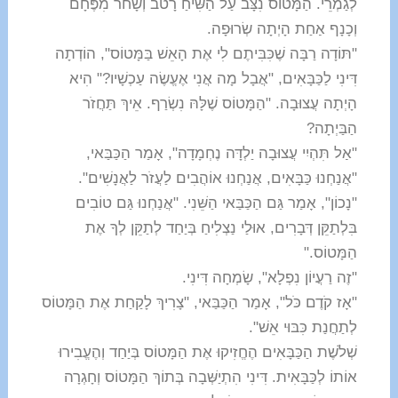
לְגַמְרֵי. הַמָּטוֹס נִצָּב עַל הַשִּׂיחַ רָטֹב וְשָׁחֹר מִפֶּחָם
וְכָנָף אַחַת הָיְתָה שְׂרוּפָה.
"תּוֹדָה רַבָּה שֶׁכִּבִּיתֶם לִי אֶת הָאֵשׁ בַּמָּטוֹס", הוֹדְתָה
דִּינִי לַכַּבָּאִים, "אֲבָל מָה אֲנִי אֶעֱשֶׂה עַכְשָׁיו?" הִיא
הָיְתָה עֲצוּבָה. "הַמָּטוֹס שֶׁלָּהּ נִשְׂרַף. אֵיךְ תַּחֲזֹר
הַבַּיְתָה?
"אַל תִּהְיִי עֲצוּבָה יַלְדָּה נֶחְמָדָה", אָמַר הַכַּבַּאי,
"אֲנַחְנוּ כַּבָּאִים, אֲנַחְנוּ אוֹהֲבִים לַעֲזֹר לַאֲנָשִׁים".
"נָכוֹן", אָמַר גַּם הַכַּבַּאי הַשֵּׁנִי. "אֲנַחְנוּ גַּם טוֹבִים
בִּלְתַקֵּן דְּבָרִים, אוּלַי נַצְלִיחַ בְּיַחַד לְתַקֵּן לְךָ אֶת
הַמָּטוֹס."
"זֶה רַעֲיוֹן נִפְלָא", שָׂמְחָה דִּינִי.
"אָז קֹדֶם כֹּל", אָמַר הַכַּבַּאי, "צָרִיךְ לָקַחַת אֶת הַמָּטוֹס
לְתַחֲנַת כִּבּוּי אֵשׁ".
שְׁלֹשֶׁת הַכַּבָּאִים הֶחֱזִיקוּ אֶת הַמָּטוֹס בְּיַחַד וְהֶעֱבִירוּ
אוֹתוֹ לְכַּבָּאִית. דִּינִי הִתְיַשְּׁבָה בְּתוֹךְ הַמָּטוֹס וְחָגְרָה