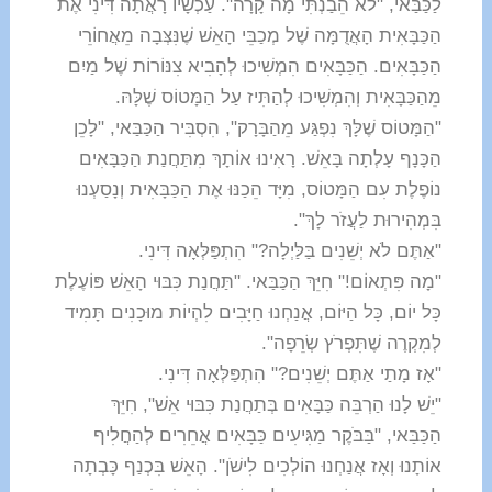
לַכַּבַּאי, "לֹא הֵבַנְתִּי מָה קָרָה". עַכְשָׁיו רָאֲתָה דִּינִי אֶת
הַכַּבָּאִית הָאֲדֻמָּה שֶׁל מְכַבֵּי הָאֵשׁ שֶׁנִּצְּבָה מֵאֲחוֹרֵי
הַכַּבָּאִים. הַכַּבָּאִים הִמְשִׁיכוּ לְהָבִיא צִנּוֹרוֹת שֶׁל מַיִם
מֵהַכַּבָּאִית וְהִמְשִׁיכוּ לְהַתִּיז עַל הַמָּטוֹס שֶׁלָּהּ.
"הַמָּטוֹס שֶׁלָּךְ נִפְגַּע מֵהַבָּרָק", הִסְבִּיר הַכַּבַּאי, "לָכֵן
הַכָּנָף עָלְתָה בָּאֵשׁ. רָאִינוּ אוֹתָךְ מִתַּחֲנַת הַכַּבָּאִים
נוֹפֶלֶת עִם הַמָּטוֹס, מִיָּד הֵכַנּוּ אֶת הַכַּבָּאִית וְנָסַעְנוּ
בִּמְהִירוּת לַעֲזֹר לָךְ".
"אַתֶּם לֹא יְשֵׁנִים בַּלַּיְלָה?" הִתְפַּלְּאָה דִּינִי.
"מָה פִּתְאוֹם!" חִיֵּךְ הַכַּבַּאי. "תַּחֲנַת כִּבּוּי הָאֵשׁ פּוֹעֶלֶת
כָּל יוֹם, כָּל הַיּוֹם, אֲנַחְנוּ חַיָּבִים לִהְיוֹת מוּכָנִים תָּמִיד
לְמִקְרֶה שֶׁתִּפְרֹץ שְׂרֵפָה".
"אָז מָתַי אַתֶּם יְשֵׁנִים?" הִתְפַּלְּאָה דִּינִי.
"יֵשׁ לָנוּ הַרְבֵּה כַּבָּאִים בְּתַחֲנַת כִּבּוּי אֵשׁ", חִיֵּךְ
הַכַּבַּאי, "בַּבֹּקֶר מַגִּיעִים כַּבָּאִים אֲחֵרִים לְהַחֲלִיף
אוֹתָנוּ וְאָז אֲנַחְנוּ הוֹלְכִים לִישֹׁן". הָאֵשׁ בִּכְנַף כָּבְתָה