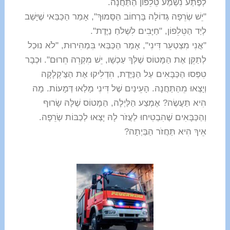
לְפֶתַע נִשְׁמַע טֵלֵפוֹן הַתַּחֲנָה.
"יֵשׁ שְׂרֵפָה גְּדוֹלָה בָּרְחוֹב הַסָּמוּךְ", אָמַר הַכַּבַּאי שֶׁיָּשַׁב
לְיַד הַטֵּלֵפוֹן, "חַיָּבִים לִשְׁלֹחַ נַיֶּדֶת".
"אֲנִי מִצְטַעֵר דִּינִי", אָמַר הַכַּבַּאי בִּמְהִירוּת, "לֹא נוּכַל
לְתַקֵּן אֶת הַמָּטוֹס שֶׁלְּךָ עַכְשָׁו, יֵשׁ מִקְרֵה חֵרוּם". וּכְבָר
טִפְּסוּ הַכַּבָּאִים עַל הַנַּיֶּדֶת, הִדְלִיקוּ אֶת הַצַּ'קְלָקָה
וְיָצְאוּ מֵהַתַּחֲנָה. הָעֵינַיִם שֶׁל דִּינִי מָלְאוּ דְּמָעוֹת. מָה
הִיא תַּעֲשֶׂה? אֶמְצַע הַלַּיְלָה, הַמָּטוֹס שֶׁלָּהּ שָׂרוּף
וְהַכַּבָּאִים שֶׁהִבְטִיחוּ לַעֲזֹר לָהּ יָצְאוּ לְכַבּוֹת שְׂרֵפָה.
אֵיךְ הִיא תַּחֲזֹר הַבַּיְתָה?