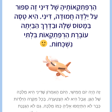
הַרְפַּתְקָאוֹתֶיהָ שֶׁל דִּינִי זֶה סִפּוּר
עַל יַלְדָּה חֲמוּדָה, דִּינִי. הִיא טָסָה
בַּמָּטוֹס שֶׁלָּהּ וּבַדֶּרֶךְ הַבַּיְתָה
עוֹבֶרֶת הַרְפַּתְקָאוֹת בִּלְתִּי
נִשְׁכָּחוֹת.
זֶה הָיָה יוֹם חֲמִישִׁי, הַיּוֹם הָאַחֲרוֹן שֶׁדִּינִי הִיא מַלְכָּה
שֶׁל הַגַּן. אֲבָל הִיא לֹא הִצְטַעֲרָה, בְּכָל מִקְרֶה הַיְּלָדוֹת
כְּבָר לֹא הִתְיַחֲסוּ אֵלֶיהָ כְּמוֹ מַלְכָּה, גַּם לֹא הַגַּנֶּנֶת