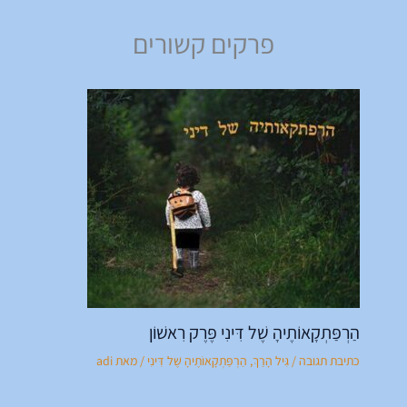
פרקים קשורים
הַרְפַּתְקָאוֹתֶיהָ שֶׁל דִּינִי פֶּרֶק רִאשׁוֹן
כתיבת תגובה
/
גִּיל הָרַךְ
,
הַרְפַּתְקָאוֹתֶיהָ שֶׁל דִּינִי
/ מאת
adi