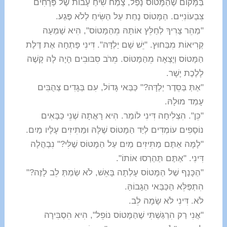
בַּמָּקוֹם שֶׁהַמָּטוֹס נָפַל, צָמַח שִׂיחַ עָבוֹת שֶׁל פְּרָחִים
צִבְעוֹנִיִּים. הַמָּטוֹס נָחַת עַל הַשִּׂיחַ לְלֹא פֶּגַע.
"מַהֵר צָרִיךְ לְחַלֵּץ אוֹתָהּ מֵהַמָּטוֹס", הִיא שָׁמְעָה
קְרִיאוֹת מִבַּחוּץ. "יֵשׁ שָׁם יַלְדָּה". דִּינִי פָּתְחָה אֶת דֶּלֶת
הַמָּטוֹס וְיָצְאָה מֵהַמָּטוֹס. מֵרֹב סִבּוּבִים הָיָה לָהּ קָשֶׁה
לָלֶכֶת יָשָׁר.
"אַתְּ בְּסֵדֶר יַלְדָּה?" כַּבַּאי גָּדוֹל, עִם בְּגָדִים צְהֻבִּים
עָמַד מוּלָהּ.
"כֵּן". הִצְלִיחָה דִּינִי לוֹמַר. הִיא רָאֲתָה שְׁנֵי כַּבָּאִים
נוֹסָפִים עוֹמְדִים לְיַד הַמָּטוֹס שֶׁלָּהּ וּמַתִּיזִים עָלָיו מַיִם.
"לָמָּה אַתֶּם מַתִּיזִים מַיִם עַל הַמָּטוֹס שֶׁלִּי?" נִבְהֲלָה
דִּינִי. "אַתֶּם תַּהַרְסוּ אוֹתוֹ".
"הַכָּנָף שֶׁל הַמָּטוֹס עָלְתָה בָּאֵשׁ, לֹא שַׂמְתְּ לֵב לָזֶה?"
הִתְפַּלֵּא הַכַּבַּאי הַגָּבוֹהַּ.
לֹא. דִּינִי לֹא שָׂמָה לֵב.
"אֲנִי רַק הִרְגַּשְׁתִּי שֶׁהַמָּטוֹס נוֹפֵל", הִיא הִסְבִּירָה