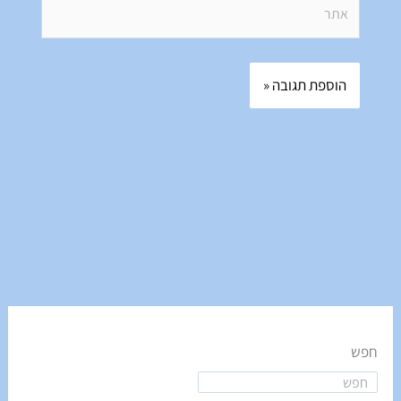
אתר
חפש