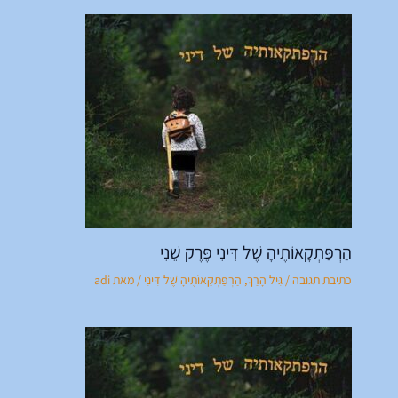
הַרְפַּתְקָאוֹתֶיהָ שֶׁל דִּינִי פֶּרֶק שֵׁנִי
כתיבת תגובה
/
גִּיל הָרַךְ
,
הַרְפַּתְקָאוֹתֶיהָ שֶׁל דִּינִי
/ מאת
adi