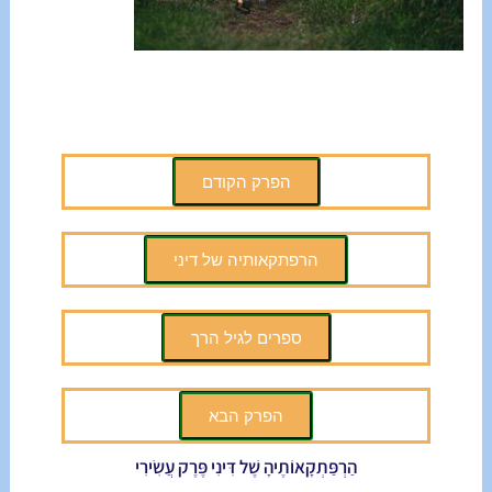
הפרק הקודם
הרפתקאותיה של דיני
ספרים לגיל הרך
הפרק הבא
הַרְפַּתְקָאוֹתֶיהָ שֶׁל דִּינִי פֶּרֶק עֲשִׂירִי