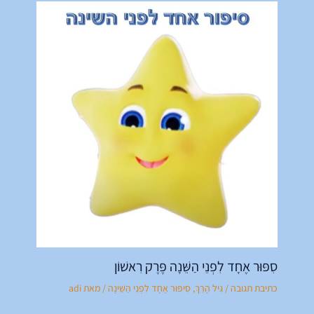
סִפּוּר אֶחָד לִפְנֵי הַשֵּׁנָה פֶּרֶק רִאשׁוֹן
כתיבת תגובה
/
גִּיל הָרַךְ
,
סִיפּוּר אֶחָד לִפְנֵי הַשֵּׁינָה
/ מאת
adi