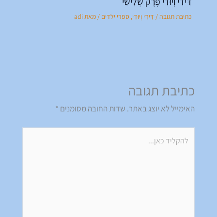
דִּידִי וְיוּדִי פֶּרֶק שְׁלִישִׁי
כתיבת תגובה
/
דִּידִי וְיוּדִי
,
ספרי ילדים
/ מאת
adi
כתיבת תגובה
האימייל לא יוצג באתר.
שדות החובה מסומנים
*
להקליד
כאן...