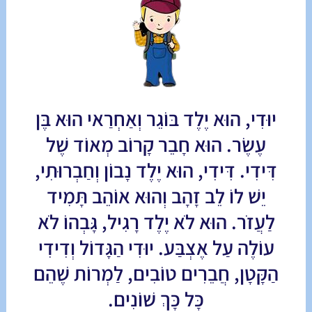
יוּדִי, הוּא יֶלֶד בּוֹגֵר וְאַחְרַאי הוּא בֶּן
עֶשֶׂר. הוּא חָבֵר קָרוֹב מְאוֹד שֶׁל
דִּידִי. דִּידִי, הוּא יֶלֶד נָבוֹן וְחַבְרוּתִי,
יֵשׁ לוֹ לֵב זָהָב וְהוּא אוֹהֵב תָּמִיד
לַעֲזֹר. הוּא לֹא יֶלֶד רָגִיל, גָּבְהוֹ לֹא
עוֹלֶה עַל אֶצְבַּע. יוּדִי הַגָּדוֹל וְדִידִי
הַקָּטָן, חֲבֵרִים טוֹבִים, לַמְרוֹת שֶׁהֵם
כָּל כָּךְ שׁוֹנִים.