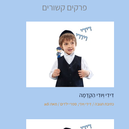
פרקים קשורים
דִּידִי וְיוּדִי הַקְדָּמָה
כתיבת תגובה
/
דִּידִי וְיוּדִי
,
ספרי ילדים
/ מאת
adi