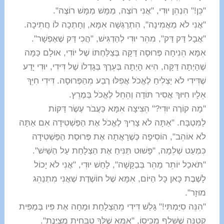
"כֵּן!" הִנְהֵן יוּדִי, "אֲנִי רוֹצֶה, מַמָּשׁ מַמָּשׁ רוֹצֶה".
"אֲנִי לֹא מַאֲמִינָה", הִתְרַגְּשָׁה אִמָּא, וְחָתְכָה לוֹ חֲתִיכָה.
"אֲבָל דַּק דַּק", מִהֵר יוּדִי לְהַדְגִּישׁ, "הֲכִי דַּק שֶׁאֶפְשָׁר".
אִמָּא הֵנִיחָה פְּרוּסָה דַּקָּה בְּצַלַּחְתּוֹ שֶׁל יוֹדִי, אוּלָם כַּמָּה
שֶׁהָיְתָה דַּקָּה, הִיא הָיְתָה בְּעֵרֶךְ בְּגָדְלוֹ שֶׁל דִּידִי, יוּדִי יָדַע
שֶׁדִּידִי לֹא יַצְלִיחַ לֶאֱכֹל אֲפִלּוּ רֶבַע מֵהַפְּרוּסָה. דִּידִי חִיֵּךְ
אֵלָיו חִיּוּךְ אֲסִיר תּוֹדָה וְהֵחֵל לֶאֱכֹל בְּמֶרֵץ.
"מָה קוֹרֶה יוּדִי?" הֵצִיצָה אִמָּא כַּעֲבֹר עֶשֶׂר דַּקּוֹת
לַמִּטְבָּח. "אַתָּה לֹא צָרִיךְ לֶאֱכֹל אֶת הַפַּשְׁטִידָה אִם אַתָּה
לֹא אוֹהֵב", הוֹסִיפָה כְּשֶׁרָאֲתָה אֶת פְּרוּסַת הַפַּשְׁטִידָה
כִּמְעַט שְׁלֵמָה, "פָּשׁוּט תַּנִּיחַ אֶת הַצְלָחַת עַל הַשַּׁיִשׁ".
"תֹּאכַל יוֹתֵר מַהֵר בְּבַקָּשָׁה", לָחַשׁ יוּדִי, "אֲנִי לֹא יָכוֹל
לָשֶׁבֶת כָּאן כָּל הַיּוֹם, אִמָּא שֶׁל חוֹשֶׁדֶת שֶׁאֲנִי מִתְנַהֵג
מוּזָר".
"הִנֵּה סִיַּמְתִּי!" גָּלַשׁ דִּידִי מֵהַצְלָחַת וּמָחָה אֶת פִּיו בְּמַפִּית
קְטַנָּה שֶׁשָּׁלַף מִכִּיסוֹ, "אִמָּא שֶׁלְּךָ טַבָּחִית מְצֻיֶּנֶת".