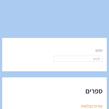
חפש
ספרים
אוֹרִית הַבַּלָּשִׁית