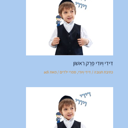
דִּידִי וְיוּדִי פֶּרֶק רִאשׁוֹן
כתיבת תגובה
/
דִּידִי וְיוּדִי
,
ספרי ילדים
/ מאת
adi