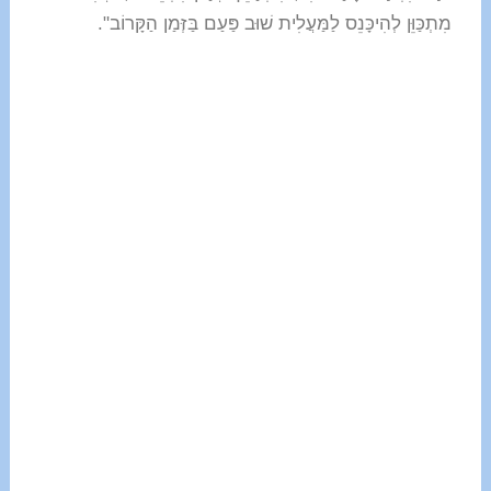
מִתְכַּוֵּן לְהִיכָּנֵס לַמַּעֲלִית שׁוּב פַּעַם בַּזְּמַן הַקָּרוֹב".