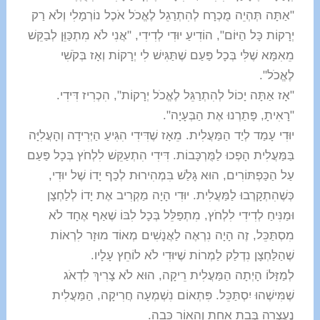
"אַתָּה תְּהְיֵה מֻכְרָח לְהִתְרַגֵל לֶאֱכֹל אֹכֶל נוֹרְמָלִי וְלֹא רַק
יְרָקוֹת כָּל הַיּוֹם", הוֹדִיעַ יוּדִי לְדִידִי, "אֲנִי לֹא מִתְכַּוֵּן לְבַקֵּשׁ
מֵאִמָּא שֶׁלִּי בְּכָל פַּעַם שֶׁתַּגִּישׁ לִי יְרָקוֹת וְאָז בְּקֹשִׁי
לֶאֱכֹל".
"אָז אַתָּה יָכוֹל לְהִתְרַגֵּל לֶאֱכֹל יְרָקוֹת", הִכְרִיז דִּידִי.
"רָאִיתָ, פָּתַרְנוּ אֶת הַבְּעָיָה".
יוּדִי עָמַד לְיַד הַמַּעֲלִית. מֵאָז שֶׁדִּידִי הִגִּיעַ הַיְּרִידָה וְהָעֲלִיָּה
בַּמַּעֲלִית הָפְכוּ לַמֻּרְכָּבוֹת. דִּידִי הִתְעַקֵּשׁ לִלְחֹץ בְּכָל פַּעַם
עַל הַכַּפְתּוֹרִים, הוּא גָּלַשׁ בִּמְהִירוּת לְכַף יָדוֹ שֶׁל יוּדִי,
כְּשֶׁהִתְקָרְבוּ לַמַּעֲלִית. יוּדִי הָיָה מַקְרִיב אֶת יָדוֹ לְלַחְצָן
וּמַנִּיחַ לְדִידִי לִלְחֹץ, מִתְפַּלֵּל בְּכָל לִבּוֹ שֶׁאַף אֶחָד לֹא
מִסְתַּכֵּל, זֶה הָיָה נִרְאֶה לַאֲנָשִׁים מְאוֹד מוּזָר לִרְאוֹת
שֶׁהַלַּחְצָן נִדְלַק לַמְרוֹת שֶׁיּוּדִי לֹא לוֹחֵץ עָלָיו.
לְמַזָּלוֹ הָיְתָה הַמַּעֲלִית רֵיקָה, הוּא לֹא צָרִיךְ לִדְאֹג
שֶׁמִּישֶׁהוּ יִסְתַּכֵּל. פִּתְאוֹם נִשְׁמְעָה חֲרִיקָה, הַמַּעֲלִית
נֶעֶצְרָה בְּבַת אַחַת וְהָאוֹר כָּבָה.