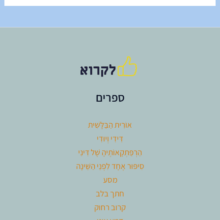
ספרים
אוֹרִית הַבַּלָּשִׁית
דִּידִי וְיוּדִי
הַרְפַּתְקָאוֹתֶיהָ שֶׁל דִּינִי
סִיפּוּר אֶחָד לִפְנֵי הַשֵּׁינָה
מסע
חתך בלב
קרוב רחוק