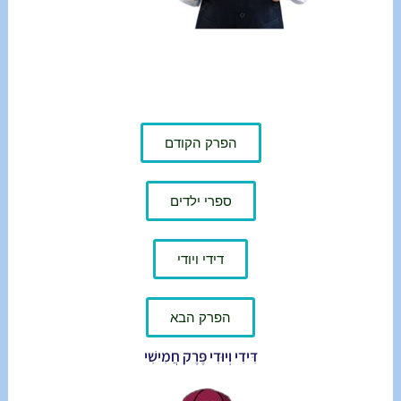
הפרק הקודם
ספרי ילדים
דידי ויודי
הפרק הבא
דִּידִי וְיוּדִי פֶּרֶק חֲמִישִׁי