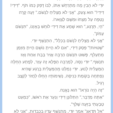
יוּדִי לֹא הֵבִין מָה מִתְרַחֵשׁ אִתּוֹ, לִבּוֹ דָּפַק כְּמוֹ תֹּף. "דִּידִי!
דִּידִי!" הוּא צָעַק, "אֲנִי לֹא מַצְלִיחַ לִנְשֹׁם." זֵעָה קָרָה
נָטְפָה עַל מִצְחוֹ וּמִשָּׁם לְצַוָּארוֹ.
"הֵי, תֵּרָגַע," הוּא שָׁמַע אֶת דִּידִי לוֹחֵשׁ בְּאָזְנוֹ, "תִּנְשֹׁם
עָמֹק".
"אֲנִי לֹא מַצְלִיחַ לִנְשֹׁם בִּכְלָל", הִתְנַשֵּׁף יוּדִי.
"שְׁטוּיוֹת!" פְּסַק דִּידִי, "אִם לֹא הָיִיתָ נוֹשֵׁם הָיִיתָ מִזְּמַן
מִתְעַלֵּף. פָּשׁוּט תִּנְשֹׁם הַרְבֵּה אֲוִיר בְּבַת אַחַת וְאָז
תִּנְשֹׁף." יוּדִי נִסָּה, לְמַרְבֵּה הַפֶּלֶא זֶה עָזַר, לְפֶתַע הֵחֵלָּה
הַמַּעֲלִית לָנוּעַ. יוּדִי נִמְלַט מֵהַמַּעֲלִית בָּרֶגַע שֶׁהִיא
נִפְתְּחָה בְּקוֹמַת כְּנִיסָה, נְשִׁימוֹתָיו הֵחֵלּוּ לַחֲזֹר לְקֶצֶב
רָגִיל.
"זֶה הָיָה נוֹרָא!" הוּא נֶאֱנַח.
"אַתָּה מְדַבֵּר," הִתְלוֹנֵן דִּידִי וְנִעֵר אֶת רֹאשׁוֹ, "כִּמְעַט
טַבַעְתִי בַּזֵּעָה שֶׁלְּךָ".
"אַל תִּדְאַג" אָמַר יוּדִי, מִתְנַשֵּׁף עֲדַיִן בִּכְבֵדוּת, "אֲנִי לֹא