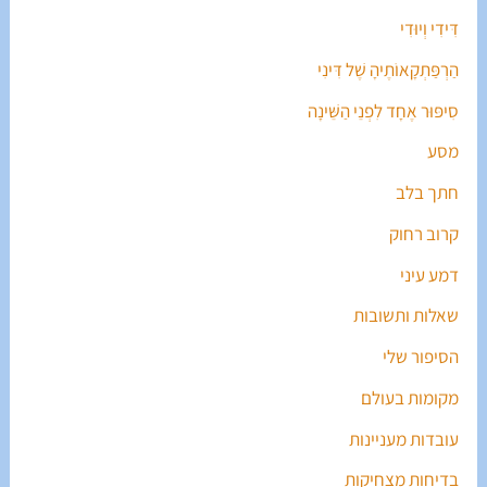
דִּידִי וְיוּדִי
הַרְפַּתְקָאוֹתֶיהָ שֶׁל דִּינִי
סִיפּוּר אֶחָד לִפְנֵי הַשֵּׁינָה
מסע
חתך בלב
קרוב רחוק
דמע עיני
שאלות ותשובות
הסיפור שלי
מקומות בעולם
עובדות מעניינות
בדיחות מצחיקות