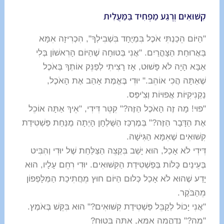
קִשּׁוּאִים וְרֶגַע מַפְחִיד בַּמַּעֲלִית
"הַיּוֹם הֵכַנְתִּי אֹכֶל בִּמְיֻחָד בִּשְׁבִילְךָ", הִכְרִיזָה אִמָּא
בַּאֲרוּחַת הַצָּהֳרַיִם. "אֲנִי בְּטוּחָה שֶׁהַיּוֹם הָרִאשׁוֹן בְּלִי
אַבָּא הָיָה לֹא פָּשׁוּט, אָז רָצִיתִי לְפַנֵּק אוֹתְךָ בְּאֹכֶל
שֶׁאַתָּה הֲכִי אוֹהֵב." יוּדִי בֶּאֱמֶת אָהַב אֶת הָאֹכֶל,
נַקְנִיקִיּוֹת אֲפוּיוֹת וְצִ'יפְּס.
"פוּי! מָה זֶה הָאֹכֶל הַזֶּה?" קִטֵּר דִּידִי, "אֵיךְ אַתָּה אוֹכֵל
אֶת הַדָּבָר הַזֶּה?" בְּמֶרְכַּז הַשֻּׁלְחָן הָיְתָה מֻנַּחַת פַּשְׁטִידַת
קִשּׁוּאִים שֶׁאִמָּא הַגִּישָׁה.
דִּידִי לֹא אָכַל, הוּא יָשַׁב בִּקְצֵה הַצַּלַּחַת שֶׁל יוּדִי וְהִבִּיט
בְּעֵינַיִם כָּלוֹת בְּפַשְׁטִידַת הַקִּשּׁוּאִים. יוּדִי רִחֵם עָלָיו, הוּא
יָדַע שֶׁהוּא לֹא אָכַל כְּלוּם הַיּוֹם חוּץ מֵחֲתִיכַת הַמְּלָפְפוֹן
מֵהַבֹּקֶר.
"אֲנִי יָכוֹל לְקַבֵּל פַּשְׁטִידַת קִשּׁוּאִים?" הוּא בִּקֵּשׁ בְּאֹמֶץ.
"מָה?" נִדְהֲמָה אִמָּא, אַתָּה בָּטוּחַ?