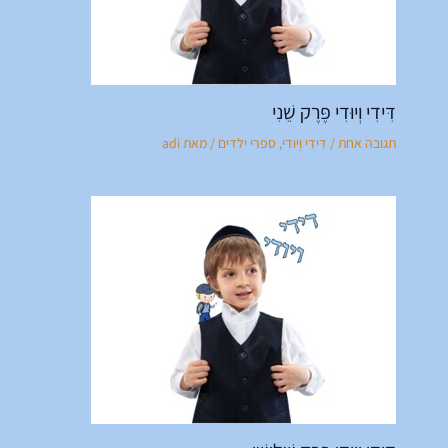
דִּידִי וְיוּדִי פֶּרֶק שֵׁנִי
תגובה אחת
/
דִּידִי וְיוּדִי
,
ספרי ילדים
/ מאת
adi