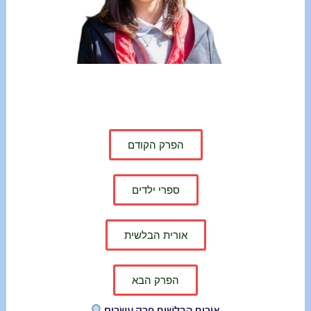
הפרק הקודם
ספרי ילדים
אורית הבלשית
הפרק הבא
אוֹרִית הַבַּלָּשִׁית פֶּרֶק עֶשְׂרִים