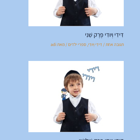
דִּידִי וְיוּדִי פֶּרֶק שֵׁנִי
תגובה אחת
/
דִּידִי וְיוּדִי
,
ספרי ילדים
/ מאת
adi