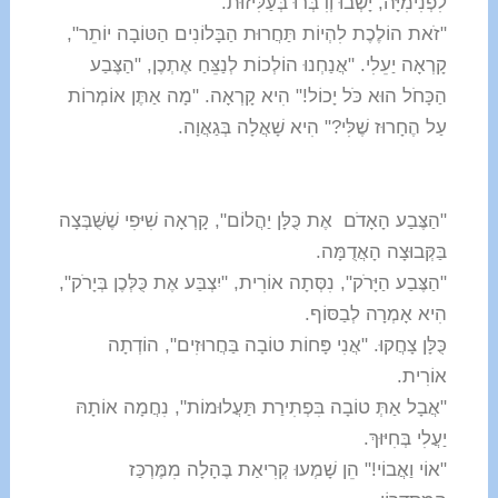
לִפְנִימִיָּה, יָשְׁבוּ וְדִבְּרוּ בְּעַלִּיזוּת.
"זֹאת הוֹלֶכֶת לִהְיוֹת תַּחֲרוּת הַבָּלוֹנִים הַטּוֹבָה יוֹתֵר",
קָרְאָה יַעֵלִי. "אֲנַחְנוּ הוֹלְכוֹת לְנַצֵּחַ אֶתְכֶן, "הַצֶּבַע
הַכָּחֹל הוּא כֹּל יָכוֹל!" הִיא קָרְאָה. "מָה אַתֶּן אוֹמְרוֹת
עַל הֶחָרוּז שֶׁלִּי?" הִיא שָׁאֲלָה בְּגַאֲוָה.
"הַצֶּבַע הָאָדֹם אֶת כֻּלָּן יַהֲלוֹם", קָרְאָה שִׁיּפִי שֶׁשֻּׁבְּצָה
בַּקְּבוּצָה הָאֲדֻמָּה.
"הַצֶּבַע הַיָּרֹק", נִסְּתָה אוֹרִית, "יִצְבַּע אֶת כֻּלְּכֶן בְּיָרֹק",
הִיא אָמְרָה לְבַסּוֹף.
כֻּלָּן צָחֲקוּ. "אֲנִי פָּחוֹת טוֹבָה בַּחֲרוּזִים", הוֹדְתָה
אוֹרִית.
"אֲבָל אַתְּ טוֹבָה בִּפְתִירַת תַּעֲלוּמוֹת", נִחֲמָה אוֹתָהּ
יַעֲלִי בְּחִיּוּךְ.
"אוֹי וַאֲבוֹי!" הֵן שָׁמְעוּ קְרִיאַת בֶּהָלָה מִמֶּרְכַּז