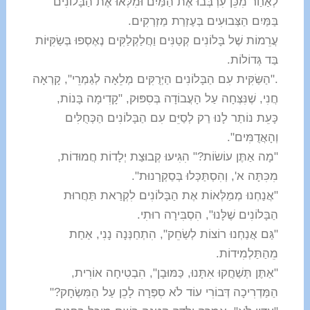
לְאַחַר מִכֵּן עִרְבְּבוּ אֶת הַמַּיִם וּמִלְּאוּ אֶת הַבָּלוֹנִים
בַּמַּיִם הַצְּבוּעִים בְּעֶזְרַת מַזְרְקִים.
עֲרֵמוֹת שֶׁל בָּלוֹנִים קְטַנִּים וַחֲלַקְלַקִּים נֶאֶסְפוּ בְּשַׂקִּיּוֹת
בַּד גְּדוֹלוֹת.
."הַשַּׂקִּית עִם הַבָּלוֹנִים הַיְּרֻקִּים מְלֵאָה לְגַמְרֵי", קָרְאָה
חֲנִי, שֶׁנִּצְּחָה עַל הָעֲבוֹדָה בְּסִפּוּק, "קָדִימָה בָּנוֹת,
כָּעֵת נוֹתַר לָנוּ רַק לְסַיֵּם עִם הַבָּלוֹנִים הַכְּחֻלִּים
וְהָאֲדֻמִּים".
"מָה אַתֶּן עוֹשׂוֹת?" הִגִּיעוּ קְבוּצַת יְלָדוֹת חֲמוּדוֹת,
מִכִּתָּה א', וְהִסְתַּכְּלוּ בְּסַקְרָנוּת".
"אֲנַחְנוּ מְמַלְּאוֹת אֶת הַבָּלוֹנִים לִקְרַאת תַּחֲרוּת
הַבָּלוֹנִים שֶׁלָּנוּ", הִסְבִּירָה רוּתִי.
"גַּם אֲנַחְנוּ רוֹצוֹת לְשַׂחֵק", הִתְחַנְּנָה נָנִי, אַחַת
מֵהַתַּלְמִידוֹת.
"אַתֶּן תְּשַׁחֲקוּ אִתָּנוּ, כַּמּוּבָן", הִבְטִיחָה אוֹרִית,
הַמַּדְרִיכָה דְּבוֹרִי עוֹד לֹא סִפְּרָה לָכֵן עַל הַמִּשְׂחָק?"