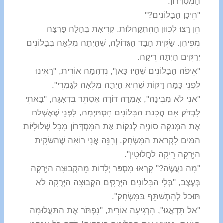
הַמִּסְדְּרוֹן.
"הֵיכָן הַבָּלוֹנִים?"
הֵן רָצוּ לְכִוּוּן הַהִתְקַהֲלוּת. קְרִיאַת בֶּהָלָה פָּרְצָה
מִפִּיהֶן. שַׂקִּית הַבַּד הַגְּדוֹלָה, שֶׁהָיְתָה מְלֵאָה בְּבָלוֹנִים
יְרֻקִּים הָיְתָה רֵיקָה.
"אֵיפֹה הַבָּלוֹנִים שֶׁהָיוּ כָּאן", נִדְהֲמָה אוֹרִית, "רָאִינוּ
לִפְנֵי כַּמָּה דַּקּוֹת שֶׁהִיא הָיְתָה מְלֵאָה לְגַמְרֵי".
"אֲנִי לֹא מְבִינָה", אָמְרָה דּוֹדָה אֶסְתֵּר בִּדְאָגָה, "בָּאתִי
לִבְדֹּק אִם הֲכָנַת הַבָּלוֹנִים הִסְתַּיְּמָה, לִפְנֵי שֶׁאֶשְׁלַח
אֶת הַמְּנַקָּה סוֹנְיָה לְנַקּוֹת אֶת הַמִּסְדְּרוֹן מִכָּל שְׁלוּלִיּוֹת
הַמַּיִם לִקְרַאת הַמִּשְׂחָק. וְהִנֵּה אֲנִי רוֹאָה שֶׁהַשַּׂקִּית
הַיְּרֻקָּה רֵיקָה לַחֲלוּטִין".
"מָה נַעֲשֶׂה?" קָרְאוּ מִסְפַּר יְלָדוֹת מֵהַקְּבוּצָה הַיְּרֻקָּה
בְּעֶצֶב, "בְּלִי הַבָּלוֹנִים הַיְּרֻקִּים הַקְּבוּצָה הַיְּרֻקָּה לֹא
תּוּכַל לְהִתְשַׁתֵּף בַּמִּשְׂחָק".
"אַל תִּדְאֲגוּ", הָרְגִיעָה אוֹרִית, "נִפְתֹּר אֶת הַתַּעֲלוּמָה