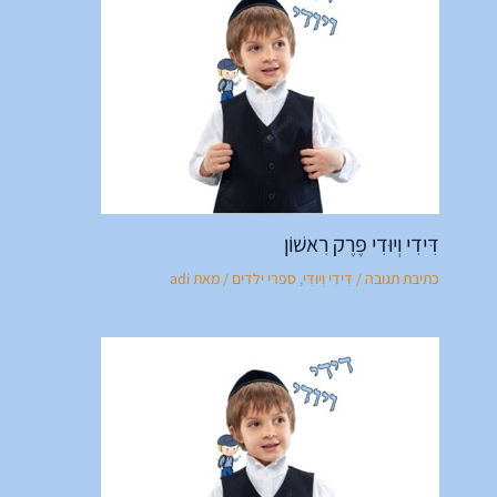
דִּידִי וְיוּדִי פֶּרֶק רִאשׁוֹן
כתיבת תגובה
/
דִּידִי וְיוּדִי
,
ספרי ילדים
/ מאת
adi