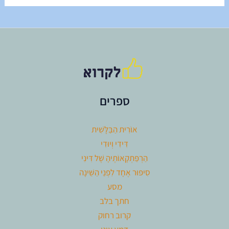
ספרים
אוֹרִית הַבַּלָּשִׁית
דִּידִי וְיוּדִי
הַרְפַּתְקָאוֹתֶיהָ שֶׁל דִּינִי
סִיפּוּר אֶחָד לִפְנֵי הַשֵּׁינָה
מסע
חתך בלב
קרוב רחוק