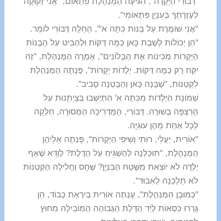
"דְּבוֹרִי הַיְּקָרָה", הִגִּיעָה הַמְּנַהֶלֶת פִּתְאוֹם, "אֲנִי זְקוּקָה
לְעֶזְרָתֵךְ בְּעִנְיָן פִּתְאוֹמִי".
"אֲנִי שׁוֹמֶרֶת עַל בְּנוֹת כִּתָּה א'", הֵחֵלָּה דְּבוֹרִי לוֹמַר.
"הֵן יְכוֹלוֹת לָשֶׁבֶת כָּאן כַּמָּה דַּקּוֹת וּלְהַבִּיט עַל הַבָּנוֹת
הַיְּקָרוֹת מְכִינוֹת אֶת הַבָּלוֹנִים", אָמְרָה הַמְּנַהֶלֶת, "זֶה
יִקַּח רַק כַּמָּה דַּקּוֹת. יְלָדוֹת יְקָרוֹת", פָּנְתָה הַמְּנַהֶלֶת
לִקְטַנּוֹת, "שֶׁבָּנָה כָּאן וְהַבָּטְנָה סָבִיב".
שְׁמוֹנַת הַיְּלָדוֹת מִכִּתָּה א' הִתְיַשְּׁבוּ בְּצַיְתָנוּת עַל
הָרִצְפָּה בְּשׁוּרָה. דְּבוֹרִי, הַמַּדְרִיכָה הַמְּסוּרָה, חִלְּקָה
לְכָל אַחַת מֵהֶן עוּגִיָּה.
"אוֹרִית, יַעֲלִי, רוּתִי וְשִׁיּפִי הַיְּקָרוֹת", פָּנְתָה אֵלֵיהֶן
הַמְּנַהֶלֶת, "תּוּכַלְנָה לְהַשְׁגִּיחַ עַל הַדֶּלֶת? לְוַדֵּא שֶׁאַף
יַלְדָּה לֹא יוֹצֵאת מִשֶּׁטַח הַבִּנְיָן? שֶׁחָס וְחָלִילָה הַקְּטַנּוֹת
לֹא תֵּלַכְנָה לְאִבּוּד".
"כַּמּוּבָן הַמְּנַהֶלֶת", עָנְתָה אוֹרִית בְּיִרְאַת כָּבוֹד, הֵן
גָּרְרוּ כִּסְאוֹת לְיַד הַדֶּלֶת הַגְּבוֹהָה הַמּוֹבִילָה מִחוּץ