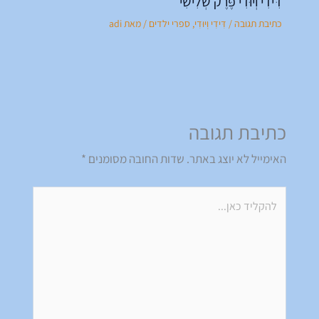
דִּידִי וְיוּדִי פֶּרֶק שְׁלִישִׁי
כתיבת תגובה
/
דִּידִי וְיוּדִי
,
ספרי ילדים
/ מאת
adi
כתיבת תגובה
האימייל לא יוצג באתר.
שדות החובה מסומנים
*
להקליד
כאן...