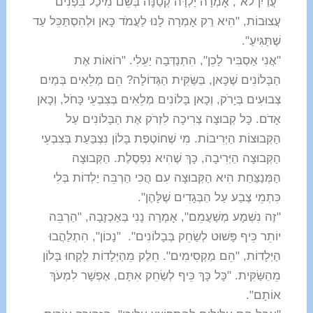
"עֲדַיִן לֹא", אָמְרָה יַלְדָּה קְטַנָּה בְּשֵׁם מִיכַל בִּפְנִים
עֲצוּבוֹת, "הִיא רַק אָמְרָה לָנוּ לַעֲמֹד כָּאן וּלְהִסְתַּכֵּל עַד
שֶׁתַּגִּיעַ".
"אֲנִי אַסְבִּיר לָכֵן", הִתְנַדְּבָה יַעֵלִי. "רוֹאוֹת אֶת
הַבָּלוֹנִים שֶׁכָּאן, בַּשַּׂקִּית הַגְּדוֹלָה? הֵם מְלֵאִים בְּמַיִם
צְבוּעִים בְּיָרֹק, וְכָאן בָּלוֹנִים מְלֵאִים בְּצִבְעֵי כָּחֹל, וְכָאן
אָדֹם. כָּל קְבוּצָה צְרִיכָה לִזְרֹק אֶת הַבָּלוֹנִים עַל
הַקְּבוּצוֹת הַיְּרִיבוֹת. מִי שֶׁחוֹטֶפֶת בָּלוֹן נִצְבַּעַת בְּצִבְעֵי
הַקְּבוּצָה הַיְּרִיבָה, כָּךְ שֶׁהִיא נִפְסֶלֶת. הַקְּבוּצָה
הַמְּנַצַּחַת הִיא הַקְּבוּצָה עִם הֲכִי הַרְבֵּה יַלְדוֹת בְּלִי
כִּתְמֵי צֶבַע עַל הַבְּגָדִים שֶׁלָּהֶן".
"זֶה נִשְׁמָע מְשַׁעֲמֵם", אָמְרָה נָנִי בְּאַכְזָבָה, "הַרְבֵּה
יוֹתֵר כֵּיף פָּשׁוּט לְשַׂחֵק בְּבָלוֹנִים". "נָכוֹן", הִתְלַהֲבוּ
הַיְּלָדוֹת, "הֵם מַקְסִימִים". חֵלֶק מֵהַיְּלָדוֹת לָקְחוּ בָּלוֹן
מֵהַשַּׂקִּית. "כָּל כָּךְ כֵּיף לְשַׂחֵק אִתָּם, אֶפְשָׁר לִמְעֹךְ
אוֹתָם".