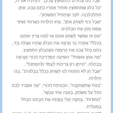
"אֲבָל הֵם עֲלוּלִים לְהִתְפּוֹצֵץ עֲלֵיכֶן". הִזְהִירָה אוֹרִית,
"כָּל בָּלוֹן שֶׁמִּתְפּוֹצֵץ מוֹתִיר אַחֲרָיו כֶּתֶם צֶבַע, אֶתֵּן
תִּתְלַכְלֵכְנָה, לִפְנֵי שֶׁיַּתְחִיל הַמִּשְׂחָק".
"אֲבָל כֵּיף לְשַׂחֵק אִתָּן", מָחוּ הַיְּלָדוֹת כְּשֵׁרוּתִי וְשִׁיּפִי
אָסְפוּ מֵהֶן אֶת הַבָּלוֹנִים.
"אִם אִי אֶפְשָׁר לְשַׂחֵק אִתָּם אָז לָמָּה צָרִיךְ אוֹתָם
בִּכְלָל? אָמְרָה נָנִי וְזָרְקָה אֶת הַבָּלוֹן שֶׁהָיָה אֶצְלָהּ בְּיָד,
כֶּתֶם כָּחֹל צָבַע אֶת הָרִצְפָּה כְּשֶׁהַבָּלוֹן הִתְפּוֹצֵץ.
"מָה אַתֶּן עוֹשׂוֹת?" הוֹפִיעָה הַמַּדְרִיכָה דְּבוֹרִי וְקָרְאָה
בְּבֶהָלָה. "הַיִיתֶן רַק צְרִיכוֹת לַעֲמֹד וּלְהִסְתַּכֵּל".
"אֲבָל הֵן לֹא נוֹתְנוֹת לָנוּ לְשַׂחֵק בִּכְלָל בַּבָּלוֹנִים", בָּכוּ
הַיְּלָדוֹת.
"בֶּטַח שֶׁתִּשְׁחַקְנָה", הִבְטִיחָה דְּבוֹרִי, "אֲנִי אַסְבִּיר לָכֶם
הַכֹּל עַל מִשְׂחָק, בְּאָנָה אִתִּי עַכְשָׁו".
"חֲמוּדוֹת", צָחֲקָה יַעֵלִי וְנִקְּתָה אֶת הַכֶּתֶם הַכָּחֹל
בְּמַטְלִית.