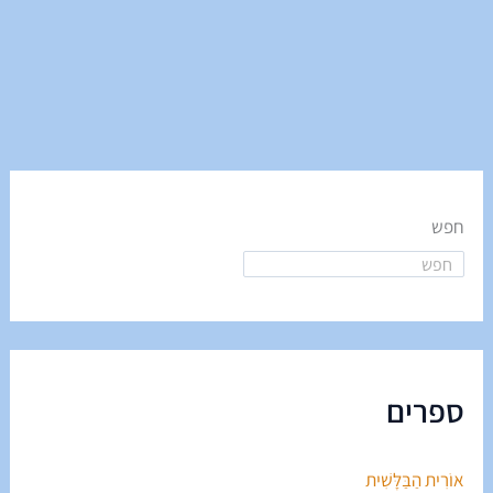
חפש
ספרים
אוֹרִית הַבַּלָּשִׁית