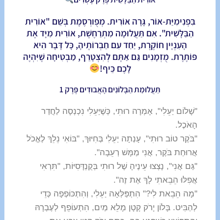
בִּפְנִימִיַּת-אוֹר, גָּרָה אוֹרִית. מְפֻורְסֶמֶת בְּשֵׁם "אוֹרִית
הַבַּלָּשִׁית". אִם תַּעֲלוּמָה מִתְרַחֶשֶׁת, אוֹרִית מִיָּד אֶת
הָעִנְיָין חוֹקֶרֶת, יַחַד עִם חַבְרוֹתֶיהָ, כָּל דָּבָר הִיא
פּוֹתֶרֶת. מֻזְמָנִים גַּם אַתֶּם לְהִצְטָרֵף, מַבְטִיחָה שֶׁיִּהְיֶה
לָכֶם כֵּיף!
תַּעֲלוּמַת הַבָּלוֹנִים הָאֲבוּדִים פֶּרֶק 1
"שָׁלוֹם יַעֵלִי", אָמְרָה רוּתִי, כְּשֶׁיַּעֵלִי נִכְנְסָה לַחֲדַר
הָאֹכֶל.
"בֹּקֶר טוֹב רוּתִי", עָנְתָה יַעֵלִי בְּחִיּוּךְ, "בּוֹאִי נֵלֵךְ לֶאֱכֹל
אֲרוּחַת בֹּקֶר, אֲנִי מַמָּשׁ רְעֵבָה".
"גַּם אֲנִי", נָצְצוּ עֵינֶיהָ שֶׁל רוּתִי בְּקֻנְדָּסִיּוֹת, "תִּרְאִי
אֲפִלּוּ הֵבֵאתִי לָךְ אֶת זֶה".
"מָה הֵבֵאת לִי?" הִתְפַּלְּאָה יַעֵלִי, וְהִתְכּוֹפְפָה כְּדֵי
לְהַבִּיט. בָּלוֹן יָרֹק קָטָן מָלֵא מַיִם, הִתְעוֹפֵף לְעֶבְרָהּ