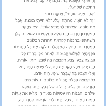
וְהִתְפּוֹצֵץ כְּשֶׁפָּגַע בָּהּ, כֶּתֶם יָרֹק קָטָן צָבַע אֶת
הַחֻלְצָה שֶׁל יַעֵלִי.
"אֶחָד אֶפֶס טוֹבָתִי", צָחֲקָה רוּתִי.
"זֶה לֹא הוֹגֵן", מָחֲתָה יַעֵלִי, "לֹא הָיִיתִי מוּכָנָה, אֲבָל
אַתְּ טוֹבָה. הַצְלָחַת לְהַפְתִּיעַ אוֹתִי". הִיא צָחֲקָה.
הַמִּסְדְּרוֹן הָרָחָב הָיָה מָלֵא בְּתַלְמִידוֹת עֲסוּקוֹת. כֻּלָּן
הִשְׁתַּתְּפוּ בַּהֲכָנוֹת לִקְרַאת תַּחֲרוּת הַבָּלוֹנִים
הַמָּסָרְתִּית. תְּחִלָּה הַמְּנַהֶלֶת חִלְּקָה אֶת כָּל הַחֲנִיכוֹת
בַּפְּנִימִיָּה לְשָׁלוֹשׁ קְבוּצוֹת. לְאַחַר מִכֵּן בָּחֲרָה כָּל
קְבוּצָה צֶבַע. צֶבַע הַקְּבוּצָה בָּהּ שֻׁבְּצוּ רוּתִי וְאוֹרִית,
הָיָה יָרֹק. צֶבַע הַקְּבוּצָה בָּהּ יַעֵלִי שֻׁבְּצָה הָיָה כָּחֹל
וְאִלּוּ הַצֶּבַע בָּהּ שֻׁבְּצָה שִׁיּפִי, הָיָה אָדֹם.
כָּל קְבוּצָה קִבְּלָה חֲבִילוֹת בָּלוֹנִים, גִּיגִיּוֹת מַיִם,
מַזְרְקִים, וּמֵיכָלִים גְּדוֹלִים שֶׁל צִבְעֵי יָדַיִם בַּצֶּבַע
שֶׁלָּהֶם. הַבָּנוֹת הָיוּ עֲסוּקוֹת מְאוֹד הֵן מִלְּאוּ אֶת גִּיגִיּוֹת
הַמַּיִם בְּמַיִם וּבְצִבְעֵי יָדַיִם לְפִי הוֹרָאוֹת הַמַּדְרִיכָה,