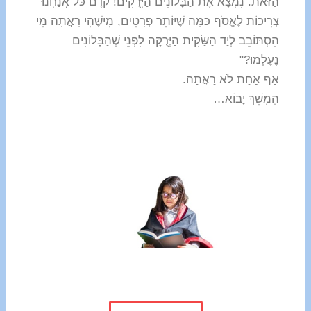
הַזֹּאת. נִמְצָא אֶת הַבָּלוֹנִים הַיְּרֻקִּים! קֹדֶם כֹּל אֲנַחְנוּ
צְרִיכוֹת לֶאֱסֹף כַּמָּה שֶׁיּוֹתֵר פְּרָטִים, מִישֶׁהִי רָאֲתָה מִי
הִסְתּוֹבֵב לְיַד הַשַּׂקִּית הַיְּרֻקָּה לִפְנֵי שֶׁהַבָּלוֹנִים
נֶעֶלְמוּ?"
אַף אַחַת לֹא רָאֲתָה.
הֶמְשֵׁךְ יָבוֹא…