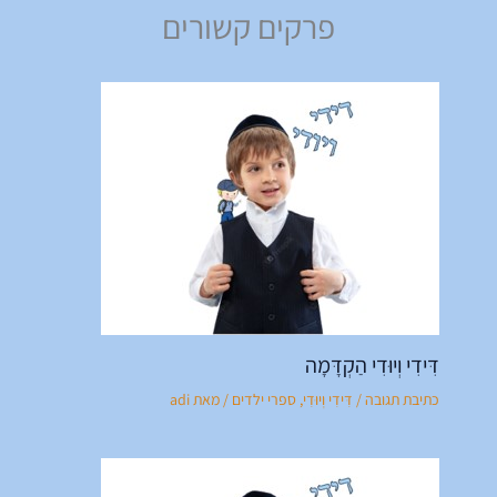
פרקים קשורים
דִּידִי וְיוּדִי הַקְדָּמָה
כתיבת תגובה
/
דִּידִי וְיוּדִי
,
ספרי ילדים
/ מאת
adi