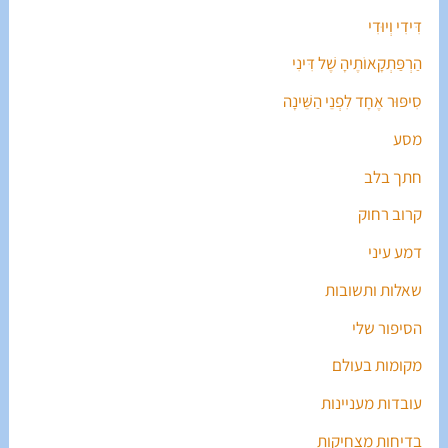
דִּידִי וְיוּדִי
הַרְפַּתְקָאוֹתֶיהָ שֶׁל דִּינִי
סִיפּוּר אֶחָד לִפְנֵי הַשֵּׁינָה
מסע
חתך בלב
קרוב רחוק
דמע עיני
שאלות ותשובות
הסיפור שלי
מקומות בעולם
עובדות מעניינות
בדיחות מצחיקות