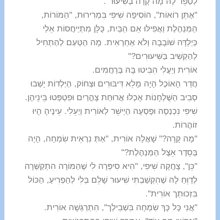
לְסַפֵּר לָהּ מָה קָרָה בְּשִׁיעוּר".
"אֶתֵּן רוֹאוֹת", הוֹסִיפָה שִׁיּפִי בִּמְרִירוּת, "הַמּוֹרוֹת,
הַמְּנַהֶלֶת וַאֲפִילּוּ אֵם הַבַּיִת, כֻּלָּן מִתְיַיחֲסוֹת אֵלַי
כְּיַלְדָּה שׁוֹבָבָה וְלֹא אַחְרָאִית. מָה הַטַּעַם לְהַתְחִיל
לְהַקְשִׁיב בַּשִּׁיעוּרִים?"
אוֹרִית וְיַעֲלִי הִבִּיטוּ בָּהּ בְּרַחֲמִים.
חֲדַר הָאוֹכֶל הָיָה מָלֵא דִּיבּוּרִים וּצְחוֹק, הַיְּלְדוֹת יָשְׁבוּ
סְבִיב הַשֻּׁלְחָנוֹת אָכְלוּ אֲרוּחַת צָהֳרַיִם וּפִטְפְּטוּ בֵּינֵיהֶן.
שִׁיּפִי נִכְנְסָה וּפָסְעָה הַיְישֵׁר לְאוֹרִית וְיַעֵלִי. עֵינֶיהָ הָיוּ
זוֹהֲרוֹת.
"מָה קָרָה?" שָׁאֲלָה אוֹרִית, "אַתְּ נִרְאֵית שִׂמְחָה, הָיָה
בְּסֵדֶר אֵצֶל הַמְּנַהֶלֶת?"
"כֵּן", צָחֲקָה שִׁיּפִי, "הִיא סִיפְּרָה לִי שֶׁהַמּוֹרָה הִתְקַשְּׁרָה
לְדַוֵּחַ לָהּ שֶׁהִקְשַׁבְתִּי שִׁיעוּר שָׁלֵם בְּלִי לְהַפְרִיעַ, הַכּוֹל
בִּזְכוּתְך אוֹרִית".
"אֲנִי כָּל כָּךְ שִׂמְחָה בִּשְׁבִילְך", הִתְרַגְּשָׁה אוֹרִית.