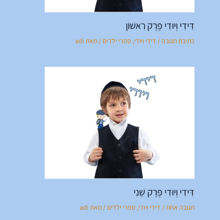
דִּידִי וְיוּדִי פֶּרֶק רִאשׁוֹן
כתיבת תגובה
/
דִּידִי וְיוּדִי
,
ספרי ילדים
/ מאת
adi
דִּידִי וְיוּדִי פֶּרֶק שֵׁנִי
תגובה אחת
/
דִּידִי וְיוּדִי
,
ספרי ילדים
/ מאת
adi