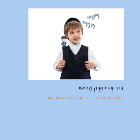
דִּידִי וְיוּדִי פֶּרֶק שְׁלִישִׁי
כתיבת תגובה
/
דִּידִי וְיוּדִי
,
ספרי ילדים
/ מאת
adi