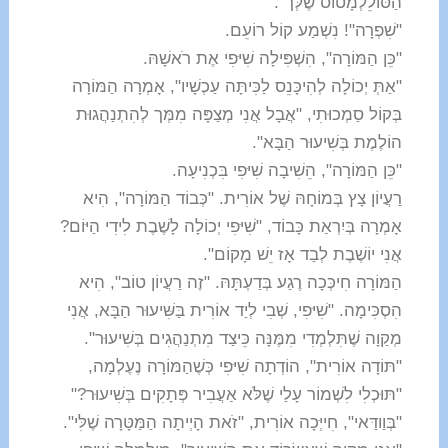
הַסּוֹלֵלְמָטוֹס שֶׁלְּך".
"שִׁפְרָה"! נִשְׁמַע קוֹל רוֹעֵם.
"כֵּן הַמּוֹרָה", הִשְׁפִּילָה שִׁיּפִי אֶת רֹאשָׁהּ.
"אַתְּ יְכוֹלָה לְהִיכָּנֵס לַכִּיתָּה עַכְשָׁיו", אָמְרָה הַמּוֹרָה
בְּקוֹל סַמְכוּתִי, "אֲבָל אֲנִי מְצַפָּה מִמְּך לְהִתְנַהֲגוּת
הוֹלֶמֶת בְּשִׁיעוּר הַבָּא".
"כֵּן הַמּוֹרָה", הֵשִׁיבָה שִׁיּפִי בִּכְנִיעָה.
רַעֲיוֹן צָץ בְּמוֹחָהּ שֶׁל אוֹרִית. "כְּבוֹד הַמּוֹרָה", הִיא
אָמְרָה בְּיִרְאַת כָּבוֹד, "שִׁיּפִי יְכוֹלָה לָשֶׁבֶת לִידִי הַיּוֹם?
אֲנִי יוֹשֶׁבֶת לְבַד אָז יֵשׁ מָקוֹם".
הַמּוֹרָה חִיכְּכָה רֶגַע בְּדַעְתָּהּ. "זֶה רַעֲיוֹן טוֹב", הִיא
הִסְכִּימָה. "שִׁיּפִי, שְׁבִי לְיַד אוֹרִית בַּשִּׁיעוּר הַבָּא, אֲנִי
מְקַוָה שֶׁתִּלְמְדִי מִמֶּנָּה כֵּיצַד מִתְנַהֲגִים בְּשִׁיעוּר".
"תּוֹדָה אוֹרִית", הוֹדְתָה שִׁיּפִי כְּשֶׁהַמּוֹרָה נֶעֶלְמָה,
"תּוּכְלִי לִשְׁמוֹר עָלַי שֶׁלֹּא אַעֲבִיר פְּתָקִים בְּשִׁיעוּר?"
"בְּוַודַּאי", חִייְּכָה אוֹרִית, "זֹאת הָיְיתָה הַמַּטָּרָה שֶׁלִּי".