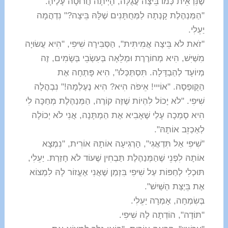
שֶׁנִּרְאֵית כְּמוֹ בֵּיצָה עֲגֻלָּה, הָיְיתָה חֲרוּטָה עָלֶיהָ.
"הַמְּנַהֶלֶת קָנְתָה לַמְּחֻתָּנִים שֶׁלָּהּ בֵּיצָה?" נִדְהֲמָה
יַעֵלִי.
"זֹאת לֹא בֵּיצָה אֲמִיתִּית", הַסְּבִּירָה שִׁיּפִי, "הִיא עֲשׂוּיָה
מִשַּׁיִּשׁ, הִיא מְחוֹרֶרֶת וּמְלֵאָה בְּעִשְׂבֵי בְּשָׂמִים, זֶה
מְיוֹעָד לְהַבְדָּלָה. תִּסְתַּכְּלוּ", הִיא פָּתְחָה אֶת
הַקֻּופְסָה. "אוֹייי! אֵיפֹה הִיא? הִיא נֶעֶלְמָה!" נִבְהֲלָה
שִׁיּפִי. "לֹא יָכוֹל לִהְיוֹת שֶׁזֶּה קוֹרֶה, הַמְּנַהֶלֶת מְחַכָּה לִי
הִיא סָמְכָה עָלַי שֶׁאָבִיא אֶת הַמְתָּנָה, אֲנִי לֹא יְכוֹלָה
לְאַכְזֵב אוֹתָהּ".
"שִׁיּפִי אַל תִּדְאֲגִי", הָרְגִיעָה אוֹתָהּ אוֹרִית, "נִמְצָא
אוֹתָהּ לִפְנֵי שֶׁהַמְּנַהֶלֶת תַּבְחִין שֶׁעוֹד לֹא חָזַרְתּ. יַעֵלִי,
תּוּכְלִי לְחַפּוֹת עַל שִׁיּפִי בִּזְמַן שֶׁאֲנִי אֶעֱזוֹר לָהּ לִמְצוֹא
אֶת בֵּיְצַּת הַשַּׁיִשׁ".
בְּשִׂמְחָה, אָמְרָה יַעֵלִי.
"תּוֹדָה", הוֹדְתָה לָהּ שִׁיּפִי.