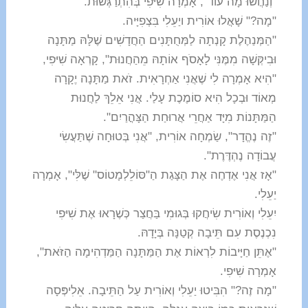
"וְנַחֲשׁוּ מָה עוֹד", אָמְרָה שִׁיּפִי בְּהִתְרַגְּשׁוּת.
"מָה?" שָׁאֲלוּ אוֹרִית ויַעֵלִי בִּצְפִיָּיה.
"הַמְּנַהֶלֶת קָנְתָה לַמְּחֻתָּנִים הַחֲדָשִׁים שֶׁלָּהּ מַתָּנָה
וּבִיקְּשָׁה מִמֶּנִּי לָאָסֹף אוֹתָהּ מֵהַחֲנוּת", קָרְאָה שִׁיּפִי,
"הִיא אָמְרָה לִי שֶׁאֲנִי אַחְרָאִית. זֹאת מַתָּנָה יֶקָרָה
מְאוֹד וּבְכָל הִיא סוֹמֶכֶת עָלַי. אֲנִי אֵלֵךְ לַחֲנוּת
הַמַּתָּנוֹת מִיָּד אַחֲרֵי אֲרוּחַת הַצָּהֳרַיִם".
"זֶה נֶהֱדָר", שַׂמְחָה אוֹרִית, "אֲנִי בְּטוּחָה שֶׁתַּעֲשִׂי
עֲבוֹדָה נֶהְדֶּרֶת".
"אָז אֲנִי אֶדְחֶה אֶת הַצָּגַת הַ"סּוֹלֵלְמָטוֹס" שֶׁלִּי", אָמְרָה
יַעֵלִי.
יִעֵלִי וְאוֹרִית שִׂיחֲקוּ בְּגוּמִי בַּחֲצַר כְּשֶׁרָאוּ אֶת שִׁיּפִי
נִכְנֶסֶת עִם תֵּיבָה קְטַנָּה בְּיָדָהּ.
"אֶתֵּן חַיָּיבוֹת לִרְאוֹת אֶת הַמַּתָּנָה הַמַּדְהִימָה הַזֹּאת",
אָמְרָה שִׁיּפִי.
"מָה זֶה?" הִבִּיטוּ יַעֵלִי וְאוֹרִית עַל הַתֵּיבָה. אֵלִיפְּסָה