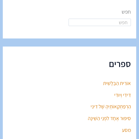
חפש
ספרים
אוֹרִית הַבַּלָּשִׁית
דִּידִי וְיוּדִי
הַרְפַּתְקָאוֹתֶיהָ שֶׁל דִּינִי
סִיפּוּר אֶחָד לִפְנֵי הַשֵּׁינָה
מסע