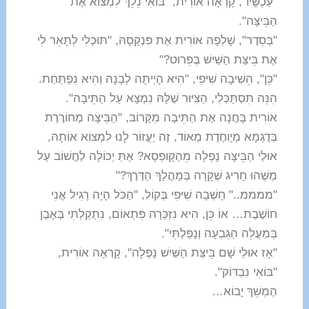
"עַכְשָׁיו", קָרְאָה אוֹרִית, "בּוֹאִי נֵלֵךְ לִמְצוֹא אֶת
הַבֵּיצָּה".
"בְּסֵדֶר", שָׁלְפָה אוֹרִית אֶת פִּנְקָסָהּ, "תּוּכְלִי לְתָאֵר לִי
אֶת בֵּיצַּת הַשַּׁיִשׁ בְּפֵרוּט?"
"כֵּן", הֵשִׁיבָה שִׁיּפִי, "הִיא הָיְיתָה לְבָנָה וְהִיא נִפְתַּחַת.
הִנֵּה תִּסְתַּכְּלִי, הַצִּיּוּר שֶׁלָּהּ נִמְצָא עַל הַתֵּיבָה".
אוֹרִית בָּחֲנָה אֶת הַתֵּיבָה מִקָּרוֹב, "הַבֵּיצָּה מְחוֹרֶרֶת
בְּדֻגְמָא מְיֻוחֶדֶת מְאוֹד, זֶה יַעֲזוֹר לָנוּ לִמְצוֹא אוֹתָהּ,
אוּלַי הַבֵּיצָּה נָפְלָה מֵהַקֻּופְסָא? אַתְּ יְכוֹלָה לַחֲשׁוֹב עַל
מַשֶּׁהוּ חָרִיג שֶׁקָּרָה בְּמַהֲלַךְ הַדֶּרֶךְ?"
"ממממ.." חָשְׁבָה שִׁיּפִי בְּקוֹל, "הַכֹּל הָיָה רָגִיל אֲנִי
חוֹשֶׁבֶת… אוֹ כֵּן, הִיא נִזְכְּרָה פִּתְאוֹם, נִתְקַלְתִּי בְּאֶבֶן
בְּמַעֲלֵה הַגִּבְעָה וְנָפַלְתִּי".
"אָז אוּלַי שָׁם בֵּיצַּת הַשַּׁיִשׁ נָפְלָה", קָרְאָה אוֹרִית,
"בּוֹאִי נִבְדּוֹק".
הֶמְשֵׁךְ יָבוֹא…