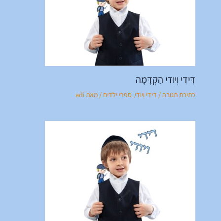
דִּידִי וְיוּדִי הַקְדָּמָה
כתיבת תגובה
/
דִּידִי וְיוּדִי
,
ספרי ילדים
/ מאת
adi