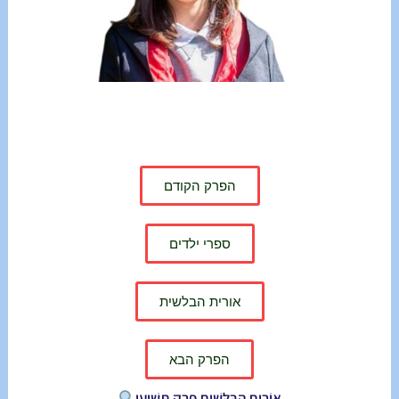
הפרק הקודם
ספרי ילדים
אורית הבלשית
הפרק הבא
אוֹרִית הַבַּלָּשִׁית פֶּרֶק תְּשִׁיעִי