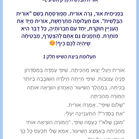
בִּפְנִימִית אוֹר, גָּרָה אוֹרִית. מְפֻורְסֶמֶת בְּשֵׁם "אוֹרִית
הַבַּלָּשִׁית". אִם תַּעֲלוּמָה מִתְרַחֶשֶׁת, אוֹרִית מִיָּד אֶת
הָעִנְיָין חוֹקֶרֶת, יַחַד עִם חַבְרוֹתֶיהָ, כָּל דָּבָר הִיא
פּוֹתֶרֶת. מֻוזְמָנִים גַּם אַתֶּם לְהִצְטָרֵף, מַבְטִיחָה
שֶׁיִּהְיֶה לָכֶם כֵּיף!
תַּעֲלוּמַת בֵּיצַּת הַשַּׁיִשׁ חֵלֶק 1
אוֹרִית ויַעֵלִי יָצְאוּ מֵהַכִּיתָּה, שִׁיּפִי עָמְדָה בְּמִסְדְּרוֹן
פָּנֶיהָ עֲצוּבוֹת. שִׁיּפִי הָיְיתָה הַיַּלְדָּה הַשּׁוֹבָבָה בְּיוֹתֵר
בַּכִּיתָּה, בְּמַהֲלַךְ הַשִּׁיעוּר הָאַחֲרוֹן הוֹצִיאָה אוֹתָהּ
הַמּוֹרָה מֵהַכִּיתָּה.
"שָׁלוֹם שִׁיּפִי", אָמְרָה אוֹרִית.
"אַתְּ בְּסֵדֶר"? הִתְעַנְיְינָה יַעֵלִי.
"מוּבָן שֶׁלֹּא"! כָּעֲסָה שִׁיּפִי, "הַמּוֹרָה הוֹצִיאָה אוֹתִי
מֵהַכִּיתָּה בָּאֶמְצַע הַשִּׁיעוּר, אִמָּא שֶׁלִּי תִּכְעַס כָּל כָּךְ