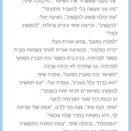
"אֲנִי מְקַוָה שֶׁאֶשְׂרוֹד אֶת הַשִּׁיעוּר", מִילְמְלָה שִׁיּפִי,
"מָה אֲנִי אֶעֱשֶׂה בְּלִי לְהַעֲבִיר פְּתָקִים?"
"אַתְּ יְכוֹלָה פָּשׁוּט לְהַקְשִׁיב", הִצִּיעָה יַעֵלִי.
"לְהַקְשִׁיב", הֵרִימָה שִׁיּפִי עֵינַיִים גְּדוֹלוֹת, "לְהַקְשִׁיב
לְמִי?"
"לַמּוֹרָה כַּמּוּבָן", צָחֲקוּ אוֹרִית וְיַּעֵלִי.
"הָיִיתְ נִפְלָאָה", הֶחֱמִיאָה אוֹרִית לְשִׁיפִי כְּשֶׁחָזְרוּ מִבֵּית
הַסֵּפֶר לִפְנִימִיָּה. בִּנְיַין בֵּית-הַסֵּפֶר הָיָה הַבִּנְיָין הַסָּמוּךְ
לִפְנִימִיָּה, כָּךְ שֶׁהַדֶּרֶךְ לֹא הָיְתָה אֲרֻכָּה.
"הַשִּׁיעוּר הָיָה מְעַנְיֵין הַפַּעַם", אָמְרָה שִׁיּפִי.
"הוּא בְּדֶרֶךְ כְּלָל מְעַנְיֵין", אָמְרָה יַעֵלִי, "אִם תַּמְשִׁיכִי
לְהַקְשִׁיב בְּשִׁיעוּרִים תִּרְאִי זֹאת בְּעַצְמְך".
הֵן נִכְנְסוּ דֶּרֶךְ שַׁעַר הַפְּנִימִיָּה לֶחָצֵר.
"שֶׁיְּפִי, הֵנָּה אַתְּ", צָצָה חֲנִי לְיָדָם, "אִמָּא שֶׁלִּי קוֹרֵאת
לְךָ, הִיא נִמְצֵאת בַּחֶדֶר שֶׁלָּהּ עַכְשָׁיו".
"הַמְּנַהֶלֶת", נִבְהֲלָה שִׁיּפִי, "בֶּטַח הַמּוֹרָה הִתְקַשְּׁרָה