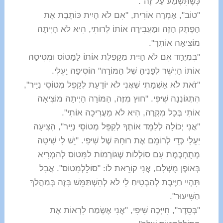
כְּשֶׁתִּשְׁמַע עַל זֶה".
"טוֹב", אָמְרָה אוֹרִית, "אִם לֹא הָיִית כּוֹתֶבֶת אֶת
הַפֶּתֶק הַזֶּה וּמַעֲבִירָה אוֹתוֹ לְרוּתִי, הִיא לֹא הָיְיתָה
מוֹצִיאָה אוֹתְך".
"בִּמְיֻחָד אִם לֹא הָיִית מְקַפֶּלֶת אוֹתוֹ לַמָּטוֹס וּמִטִּיסָה
אוֹתוֹ הַיְישֵׁר לְפָנֶיהָ שֶׁל הַמּוֹרָה" הוֹסִיפָה יַעֵלִי.
"זֹאת לֹא אַשְׁמָתִי שֶׁאֲנִי לֹא יוֹדַעַת לְקַפֵּל מְטוֹסֵי נְיָיר",
הִתְגּוֹנְנָה שִׁיּפִי. "חוּץ מִזֶּה, הַמּוֹרָה הָיְיתָה מוֹצִיאָה
אוֹתִי בְּכָל מִקְרֶה, הִיא לֹא מַעֲרִיכָה אוֹתִי".
"אֲנִי יְכוֹלָה לְלַמֵּד אוֹתְךָ לְקַפֵּל מְטוֹסֵי נְיָיר", הִצִּיעָה
יַעֵלִי כְּדֵי לְרוֹמֵם אֶת רוּחָהּ שֶׁל שִׁיּפִי. "יֵשׁ לִי שִׁיטָה
מְתֻחְכֶּמֶת עִם סוֹלְלוֹת שֶׁגּוֹרְמוֹת לַמָּטוֹס לְהַמְרִיא
בְּאוֹפֶן מֻשְׁלָם, אֲנִי קוֹרֵאת לוֹ: "סוֹלֵלְמָטוֹס". אֲבָל
תִּהְיִי חַיֶּיבֶת לְהַבְטִיחַ לִי לֹא לְהִשְׁתַּמֵּשׁ בָּזֶה בְּמַהֲלַךְ
הַשִּׁיעוּר".
"בְּסֵדֶר", חִייְּכָה שִׁיּפִי, "אֲנִי אֶשְׂמַח לִרְאוֹת אֶת