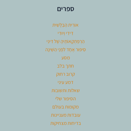
ספרים
אוֹרִית הַבַּלָּשִׁית
דִּידִי וְיוּדִי
הַרְפַּתְקָאוֹתֶיהָ שֶׁל דִּינִי
סִיפּוּר אֶחָד לִפְנֵי הַשֵּׁינָה
מסע
חתך בלב
קרוב רחוק
דמע עיני
שאלות ותשובות
הסיפור שלי
מקומות בעולם
עובדות מעניינות
בדיחות מצחיקות