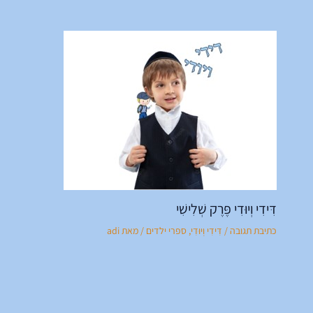
דִּידִי וְיוּדִי פֶּרֶק שְׁלִישִׁי
כתיבת תגובה
/
דִּידִי וְיוּדִי
,
ספרי ילדים
/ מאת
adi