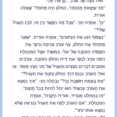
"זֹאת נוֹצָה שֶׁל עוֹרֵב", קָרְאָה יַעֵלִי.
"חֲנִי שֶׁיָּצָאתְ מֵהַחֶדֶר, הַחַלּוֹן הָיָה פָּתוּחַ?" שָׁאֲלָה
אוֹרִית.
"כֵּן", אָמְרָה חֲנִי, "אֲבָל מָה הַקֶּשֶׁר בֵּין זֶה, לְבֵין הֶעָגִיל
שֶׁלִּי?"
"נֶאֱסוֹף רֶגַע אֶת הַנְּתוּנִים", אָמְרָה אוֹרִית. "שֶׁאֲנִי
פָּתַחְתִּי אֶת הַחַלּוֹן, עָף עוֹרֵב פְּנִימָה וְנִיקֵּר אֶת
הַקַּסְדָּה הַזְּהֻבָּה שֶׁל יַעֵלִי. בַּמִּשְׂרָד אֵצֶל הַמְּנַהֶלֶת
נִיסָּה עוֹרֵב לְנַקֵּר אֶת יָדִית הַחַלּוֹן הַזְּהֻבָּה. עוֹרְבִים
אוֹהֲבִים דְּבָרִים נוֹצְצִים וְהַעָגִיל שֶׁל חֲנִי נוֹצֵץ מְאוֹד. אָז
אוּלַי הָעוֹרֵב נִכְנַס דֶּרֶךְ הַחַלּוֹן וְחָטַף אֶת הֶעָגִיל?"
"אַתְּ בֶּאֱמֶת חוֹשֶׁבֶת כָּךְ?" נִבְהֲלָה חֲנִי. "אֵיךְ נִמְצָא
אֶת הָעוֹרֵב עַכְשָׁיו? הוּא יָכוֹל לִהְיוֹת בְּכָל מָקוֹם".
"זֶה בְּהֶחְלֵט מַטְרִיד, אוֹרִית הַיְּקָרָה", אָמְרָה
הַמְּנַהֶלֶת, "אִם הָעוֹרֵב לָקַח אֶת הֶעָגִיל כַּנִּרְאֶה שֶׁלֹּא
נִמְצָא אוֹתוֹ יוֹתֵר".