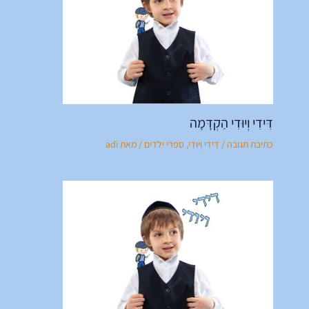
דִּידִי וְיוּדִי הַקְדָּמָה
כתיבת תגובה
/
דִּידִי וְיוּדִי
,
ספרי ילדים
/ מאת
adi