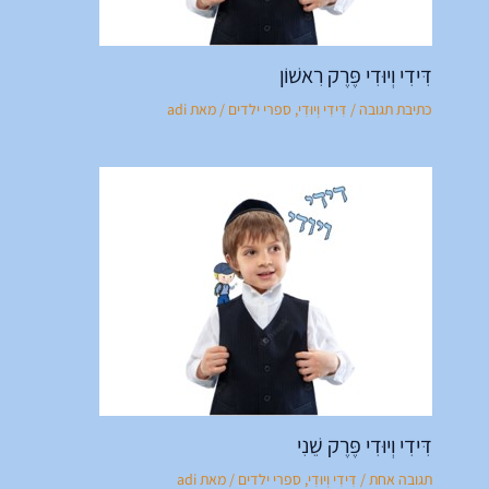
דִּידִי וְיוּדִי פֶּרֶק רִאשׁוֹן
כתיבת תגובה
/
דִּידִי וְיוּדִי
,
ספרי ילדים
/ מאת
adi
דִּידִי וְיוּדִי פֶּרֶק שֵׁנִי
תגובה אחת
/
דִּידִי וְיוּדִי
,
ספרי ילדים
/ מאת
adi