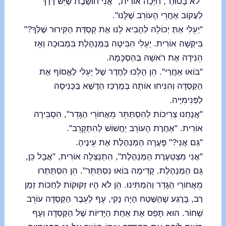
"לֹא בָּטוּחַ", חִיְּכָה אוֹרִית, "אֲנִי חוֹשֶׁבֶת שֶׁיֵּשׁ דֶּרֶךְ
לַעֲקוֹב אַחֲרֵי הָעוֹרֵב שֶׁלָּנוּ".
"יַעֵלִי אַתְּ יְכוֹלָה לְהָבִיא לָנוּ אֶת קַסְדַּת הַקִּירוּר שֶׁלְּךָ?"
בִּיקְּשָׁה אוֹרִית. יַעֵלִי הִבִּיטָה בַּמְּנַהֶלֶת בִּמְבוּכָה וְאָז
הֵנִידָה אֶת רֹאשָׁהּ בְּהַסְכָּמָה.
"בּוֹאוּ אַחֲרַי". הֵן הָלְכוּ לַחֶדֶר שֶׁל יַעֵלִי לֶאֱסוֹף אֶת
הַקַּסְדָּה וְהִנִּיחוּ אוֹתָהּ בְּמֶרְכַּז הַדֶּשֶׁא בַּכְּנִיסָה
לַפְּנִימִיָּיה.
"אֲנַחְנוּ צְרִיכוֹת לְהִסְתַּתֵּר מֵאֲחוֹרֵי הַגָּדֵר", הִסְבִּירָה
אוֹרִית. "אַחֶרֶת הָעוֹרֵב יַחֲשׁוֹשׁ לְהִתְקָרֵב".
"גַּם אֲנִי?" פָּעֲרָה הַמְּנַהֶלֶת אֶת עֵינֶיהָ.
"אֲנִי מִצְטַעֶרֶת הַמְּנַהֶלֶת", הִתְנַצְּלָה אוֹרִית, "אֲבָל כֵּן,
גַּם הַמְּנַהֶלֶת. קָדִימָה בּוֹאוּ נִסְתַּתֵּר". הֵן הִסְתַּתְּרוּ
מֵאֲחוֹרֵי הַגָּדֵר וְהִמְתִּינוּ. הֵן לֹא הָיוּ זְקוּקוֹת לְחַכּוֹת זְמַן
רַב, בָּרֶגַע שֶׁהַשֶּׁטַח הָיָה נָקִי, עָף לְעֵבֶר הַקַּסְדָּה עוֹרֵב
שָׁחוֹר. הוּא תָּפַס אֶת אַחַת הַיָּדִיּוֹת שֶׁל הַקַּסְדָּה וְעָף