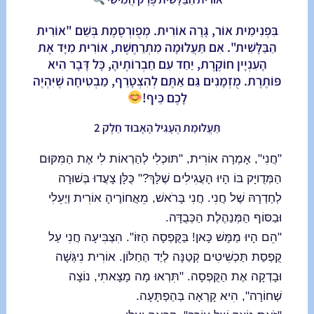
בִּפְנִימִית אוֹר, גָּרָה אוֹרִית. מְפֻורְסֶמֶת בְּשֵׁם "אוֹרִית
הַבַּלָּשִׁית". אִם תַּעֲלוּמָה מִתְרַחֶשֶׁת, אוֹרִית מִיָּד אֶת
הָעִנְיָין חוֹקֶרֶת, יַחַד עִם חַבְרוֹתֶיהָ, כָּל דָּבָר הִיא
פּוֹתֶרֶת. מֻזְמָנִים גַּם אַתֶּם לְהִצְטָרֵף, מַבְטִיחָה שֶׁיִּהְיֶה
לָכֶם כֵּיף!
תַּעֲלוּמַת הֶעָגִיל הָאָבוּד חֵלֶק 2
"חֲנִי", אָמְרָה אוֹרִית, "תּוּכְלִי לְהַרְאוֹת לִי אֶת הַמִּקּוּם
הַמְּדֻויָּק בּוֹ הָיוּ הָעֲגִילִים שֶׁלָּךְ?" כֻּלָּן צָעֲדוּ בְּשׁוּרָה
לְחַדְרָהּ שֶׁל חֲנִי. חֲנִי בָּרֹאשׁ, מֵאֲחוֹרֶיהָ אוֹרִית וְיַעֵלִי
וּבַסּוֹף הַמְּנַהֶלֶת הַכְּבֻדָּה.
"הֵם הָיוּ מַמָּשׁ כָּאן! בַּקֻּפְסָה הַזּוֹ". הִצְבִּיעָה חֲנִי עַל
קֻפְסַת תַּכְשִׁיטִים קְטַנָּה לְיַד הַחַלּוֹן. אוֹרִית נִיגְּשָׁה
וּבָדְקָה אֶת הַקֻּפְסָה. "תִּרְאוּ מָה מָצָאתִי, נוֹצָה
שְׁחוֹרָה", הִיא קָרְאָה בְּהַפְתָּעָה.