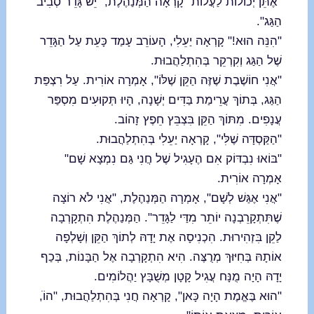
"אֶתֵּן יְכוֹלוֹת לַעֲלוֹת" קָרְאָה הַמְּנַהֶלֶת, "יֵשׁ גָּדֵר סְבִיב
הַגַּג".
"הִנֵּה הוּא!" קָרְאָה יַעֵלִי, הָעוֹרֵב עָמַד כָּעֵת עַל הַגָּדֵר
שֶׁל הַגַּג וְקִרְקֵר בְּהִתְלַהֲבוּת.
"אֲנִי חוֹשֶׁבֶת שֶׁזֶּה הַקֵּן שֶׁלּוֹ", אָמְרָה אוֹרִית. עַל רִצְפַּת
הַגַּג, בְּתוֹךְ עֲרֵימַת בַּדִּים יְשָׁנָה, הָיוּ תְּקוּעִים מִסְפַּר
עֲנָפִים. מִתּוֹךְ הַקֵּן בִּצְבֵּץ חֵפֶץ זָהוֹב.
"הַקַּסְדָּה שֶׁלִּי", קָרְאָה יַעֵלִי בְּהִתְלַהֲבוּת.
"בּוֹאוּ נִבְדּוֹק אִם הֶעָגִיל שֶׁל חֲנִי גַּם נִמְצָא שָׁם"
אָמְרָה אוֹרִית.
"אֲנִי אֶגַּשׁ לְשָׁם", אָמְרָה הַמְּנַהֶלֶת, "אֲנִי לֹא רוֹצָה
שֶׁתִּתְקָרֵבְנָה יוֹתֵר מִדַּי לַגָּדֵר". הַמְּנַהֶלֶת הִתְקָרְבָה
לַקֵן בִּזְהִירוּת. הִכְנִיסָה אֶת יָדָהּ לְתוֹךְ הַקֵּן וְשָׁלְפָה
אוֹתָהּ בְּחִיּוּךְ מְרֻצֶּה. הִיא הִתְקָרְבָה אֶל הַבָּנוֹת, בְּכַף
יָדָהּ הָיָה מֻנָּח עֲגִיל קָטָן מְשֻׁבָּץ יַהֲלוֹמִים.
"הוּא בֶּאֱמֶת הָיָה כָּאן", קָרְאָה חֲנִי בְּהִתְלַהֲבוּת, "הוֹֹ,