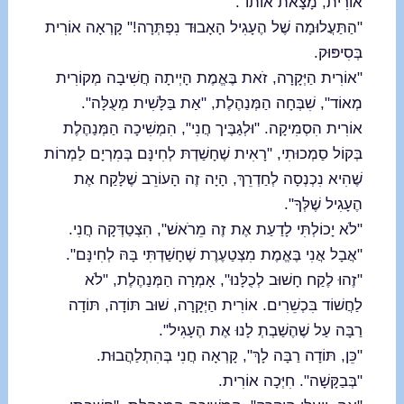
אוֹרִית, מָצָאת אוֹתוֹ".
"הַתַּעֲלוּמָה שֶׁל הֶעָגִיל הָאָבוּד נִפְתְּרָה!" קָרְאָה אוֹרִית
בְּסִיפּוּק.
"אוֹרִית הַיְּקָרָה, זֹאת בֶּאֱמֶת הָיְיתָה חֲשִׁיבָה מְקוֹרִית
מְאוֹד", שִׁבְּחָה הַמְּנַהֶלֶת, "אַת בַּלָּשִׁית מְעֻלָּה".
אוֹרִית הִסְמִיקָה. "וּלְגַבֶּיך חֲנִי", הִמְשִׁיכָה הַמְּנַהֶלֶת
בְּקוֹל סַמְכוּתִי, "רָאִית שֶׁחָשַׁדְתּ לְחִינָּם בְּמִרְיָם לַמְרוֹת
שֶׁהִיא נִכְנְסָה לְחַדְרֵךְ, הָיָה זֶה הָעוֹרֵב שֶׁלָּקַח אֶת
הֶעָגִיל שֶׁלְּךָ".
"לֹא יָכוֹלְתִּי לָדַעַת אֶת זֶה מֵרֹאשׁ", הִצְטַדְּקָה חֲנִי.
"אֲבָל אֲנִי בֶּאֱמֶת מִצְטַעֶרֶת שֶׁחָשַׁדְתִּי בָּהּ לְחִינָּם".
"זֶהוּ לֶקַח חָשׁוּב לְכֻלָּנוּ", אָמְרָה הַמְּנַהֶלֶת, "לֹא
לַחֲשׁוֹד בִּכְשֵׁרִים. אוֹרִית הַיְּקָרָה, שׁוּב תּוֹדָה, תּוֹדָה
רַבָּה עַל שֶׁהֶשַׁבְתְ לָנוּ אֶת הֶעָגִיל".
"כֵּן, תּוֹדָה רַבָּה לָךְ", קָרְאָה חֲנִי בְּהִתְלַהֲבוּת.
"בְּבַקָּשָׁה". חִיְּכָה אוֹרִית.