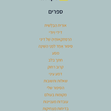
ספרים
אוֹרִית הַבַּלָּשִׁית
דִּידִי וְיוּדִי
הַרְפַּתְקָאוֹתֶיהָ שֶׁל דִּינִי
סִיפּוּר אֶחָד לִפְנֵי הַשֵּׁינָה
מסע
חתך בלב
קרוב רחוק
דמע עיני
שאלות ותשובות
הסיפור שלי
מקומות בעולם
עובדות מעניינות
בדיחות מצחיקות