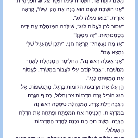
מִשָּׁם לוֹקֵחַ אֶת הַקַּסְדָּה עִימּוֹ הַיְשֵׁר אֶל גַּג הַפְּנִימִיָּיה.
"אֲנִי חוֹשֶׁבֶת שֶׁשָּׁם הוּא בָּנָה אֶת הַקֵּן שֶׁלּוֹ", קָרְאָה
אוֹרִית, "בּוֹאוּ נַעֲלֶה לַגַּג".
"אָסוּר לָכֵן לַעֲלוֹת לַגַּג", שִׁילְּבָה הַמְּנַהֶלֶת אֶת יָדֶיהָ
בְּסַמְכוּתִיוּת. "זֶה מְסֻכָּן!"
"אָז מָה נַעֲשָׂה?" קָרְאָה חֲנִי, "יִתָּכֵן שֶׁהֶעָגִיל שֶׁלִּי
נִמְצָא שָׁם".
"אֲנִי אַעֲלֶה רִאשׁוֹנָה", הִחְלִיטָה הַמְּנַהֶלֶת לְאַחַר
מַחֲשָׁבָה, "אֲבָל קוֹדֶם עָלַי לַעֲבוֹר בַּמִּשְׂרָד, לֶאֱסוֹף
אֶת הַמַּפְתֵּחַ לַגַּג".
הֵן עָלוּ אֶת אַרְבַּעַת הַקּוֹמוֹת בָּרֶגֶל, מִתְנַשְּׁפוֹת. אֶל
הַגַּג הוֹבִיל גֶּרֶם מַדְרֵגוֹת צַר וְתָלוּל, בְּסוֹף הַגֶּרֶם
נִיצְּבָה דֶּלֶת צָרָה. הַמְּנַהֶלֶת טִיפְּסָה רִאשׁוֹנָה
בַּמַדְרֵגוֹת, הִכְנִיסָה אֶת הַמַּפְתֵּחַ וּפָתְחָה אֶת הַדֶּלֶת
הַצָּרָה. מַשַּׁב רוּחַ חַם נִכְנַס לַחֲדַר הַמַּדְרֵגוֹת
הָאַפְלוּלִי.