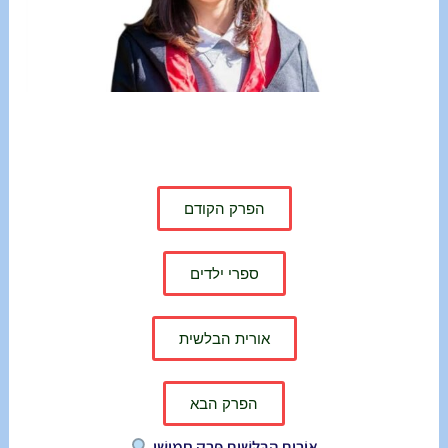
הפרק הקודם
ספרי ילדים
אורית הבלשית
הפרק הבא
אוֹרִית הַבַּלָּשִׁית פֶּרֶק חֲמִישִׁי