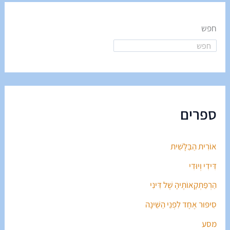
חפש
ספרים
אוֹרִית הַבַּלָּשִׁית
דִּידִי וְיוּדִי
הַרְפַּתְקָאוֹתֶיהָ שֶׁל דִּינִי
סִיפּוּר אֶחָד לִפְנֵי הַשֵּׁינָה
מסע