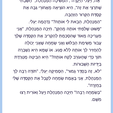
"אָה, וִיַעֵלִי הַיְּקָרָה", הִמְשִׁיכָה הַמְּנַהֶלֶת, "חָשַׁבְתִּי
שֶׁתִּרְצִי אֶת זֶה", הִיא הוֹצִיאָה מֵאֲחוֹרֵי גַּבָּהּ אֶת
קַסְדַּת הַקֵּרוּר הַזְּהֻבָּה.
"הַמְּנַהֶלֶת, הֵבֵאת לִי אוֹתָהּ?" נִדְהֲמָה יַעֵלִי.
"פָּשׁוּט שָׁלַפְתִּי אוֹתָהּ מֵהַקֵּן". חִיְּכָה הַמְּנַהֶלֶת, "אֲנִי
מַעֲרִיכָה מְאוֹד שֶׁהִסְכַּמְתְּ לְהַקְרִיב אֶת הַקַּסְדָּה שֶׁלְּךָ
עֲבוּר מְשִׂימַת הַבִּלּוּשׁ וַאֲנִי שְׂמֵחָה שֶׁאֲנִי יְכוֹלָה
לְהַחֲזִיר לְך אוֹתָהּ לְלֹא פֶּגַע. אוֹֹ שֶׁמָּא הִיא נִשְׁבְּרָה
תּוֹךְ כְּדֵי שֶׁהָעוֹרֵב לָקַח אוֹתָהּ?" הִיא הִבִּיטָה מֻטְרֶדֶת
בַּיָּדִיּוֹת הַשְּׁבוּרוֹת.
"לֹא, זֶה בְּסֵדֶר גָּמוּר", הִסְמִיקָה יַעֵלִי, "תּוֹדָה רַבָּה לְךָ
הַמְּנַהֶלֶת, אֲנִי בֶּאֱמֶת שְׂמֵחָה לְקַבֵּל אֶת הַקַּסְדָּה שֶׁלִּי
בַּחֲזָרָה".
"בְּשִׂמְחָה רַבָּה!" חִיְּכָה הַמְּנַהֶלֶת וְיָעֵל וְאוֹרִית רָצוּ
מִשָּׁם.