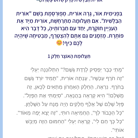
בִּפְנִימִית אוֹר, גָּרָה אוֹרִית. מְפֻורְסֶמֶת בְּשֵׁם "אוֹרִית
הַבַּלָּשִׁית". אִם תַּעֲלוּמָה מִתְרַחֶשֶׁת, אוֹרִית מִיָּד אֶת
הָעִנְיָין חוֹקֶרֶת, יַחַד עִם חַבְרוֹתֶיהָ, כָּל דָּבָר הִיא
פּוֹתֶרֶת. מֻזְמָנִים גַּם אַתֶּם לְהִצְטָרֵף, מַבְטִיחָה שֶׁיִּהְיֶה
לָכֶם כֵּיף!
תַּעֲלוּמַת הָאוֹצָר חֵלֶק 1
"מָתַי כְּבָר יַפְסִיק לָרֶדֶת גֶּשֶׁם?" הִתְלוֹנְנָה יַעֵלִי
"זֶה חֹרֶף עַכְשָׁיו", עָנְתָה אוֹרִית, "תָּמִיד יוֹרֵד גֶּשֶׁם
בַּחֹרֶף. נִרְאֶה, הַחֵלֶק הָאַחֲרוֹן מַתְאִים לְכָאן, זֶה
מֻשְׁלָם!" הִיא קָרְאָה בַּהֲנָאָה, "סִיַּמְתִּי אֶת הַפָּזֶל".
פָּזֵל שָׁלֵם שֶׁל אֶלֶף חֲלָקִים הָיָה מֻנָּח עַל הַשֻּׁלְחָן.
"כָּל הַכָּבוֹד לְךָ", הֶחְמִיאָה רוּתִי, "זֶה יָצָא יָפֶה מְאוֹד".
"כָּל כָּךְ חַם לִי", קָרְאָה יַעֵלִי "הַחִמּוּם הַזֶּה מְיַבֵּשׁ
אוֹתִי".