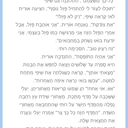
"כָּל-כָּךְ מְשַׁעֲמֵם", הִתְלוֹנְנָה גַּם שִׁיּפִי
"תּוּכְלוּ לַעֲזֹר לִי לְהַתְחִיל פָּזֵל נוֹסָף", הִצִּיעָה אוֹרִית
לֹא! קָרְאָה שִׁיּפִי, "רַק לֹא פָּזֵל!"
"אַתְּ צוֹדֶקֶת", נֶאֶנְחָה אוֹרִית, "אֲנִי אוֹהֶבֶת
פָּזֵל, אֲבָל
אַחֲרֵי הַפָּזֵל הַזֶּה אֲנִי מַרְגִּישָׁה כְּמוֹ פָּזֵל בְּעַצְמִי. אֲנִי
יוֹדַעַת בּוֹאוּ נְשַׂחֵק בְּמַחְבּוֹאִים".
"זֶה רַעֲיוֹן טוֹב", הִסְכִּימָה רוּתִי.
"אֲנִי אֵהְיֶה הַתּוֹפֶסֶת", הִתְנַדְּבָה אוֹרִית.
הִיא סָפְרָה עַד שְׁלוֹשִׁים וְיָצְאָה לְחַפֵּשׂ אֶת הַבָּנוֹת.
"מָצָאתִי אוֹתָךְ", קָרְאָה כְּשֶׁגִּלְּתָה אֶת שִׁיּפִי מִתַּחַת
לַמִּטָּה, "עַכְשָׁו בּוֹאִי נִרְאֶה אֵיפֹה הָאֲחֵרוֹת".
"אַוּוּ, אוֹי אַחח!" הֵן שָׁמְעוּ קְרִיאוֹת מֵאֲחוֹרֵיהֶן. יַעֵלִי
שֶׁשָּׁכְבָה עַל מַדַּף מַתֶּכֶת, מֵאֲחוֹרֵי שִׁידַת עֵץ רְחָבָה.
נָפְלָה מֵהַמַּדָּף הַיְשֵׁר עַל רוּתִי שֶׁהִתְחַבְּאָה מֵאֲחוֹרֵי
הַשִּׁדָּה.
"הַמַּדָּף הַזֶּה כָּל כָּךְ צַר" אָמְרָה יַעֵלִי וְנִעֲרָה
אֶת הַחֲצָאִית שֶׁלָּהּ.