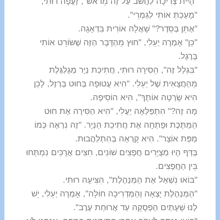
"הָיִית צְרִיכָה לַחֲשֹׁב עַל זֶה מֵרֹאשׁ", זָעֲפָה רוּתִי,
"
מָעַכְתְּ אוֹתִי לְגַמְרֵי".
"אֶתֵּן בְּסֵדֶר?" שָׁאֲלָה אוֹרִית בִּדְאָגָה.
"כֵּן" אָמְרָה יַעֵלִי, "חוּץ מֵהַדָּבָר הַזֶּה שֶׁשּׂוֹרֵט אוֹתִי
בָּרֶגֶל.
"בִּגְלַל זֶה", הֵסִירָה רוּתִי, חֲתִיכַת נְיָר מְגֻלְגֶּלֶת
מֵהַחֲצָאִית שֶׁל יַעֵלִי. "הִיא עֲטוּפָה בְּחוּט בַּרְזֶל, לָכֵן
הִיא שָׂרְטָה אוֹתָךְ", הִיא הוֹסִיפָה.
מָה זֶה?" הִתְפַּלְּאָה יַעֲלִי, "הִיא הַסִּירָה אֶת חוּט
הַמַּתֶּכֶת וּפָתְחָה אֶת חֲתִיכַת הַנְּיָר. "זֶה נִרְאֶה כְּמוֹ
מַפַּת אוֹצָר". הִיא קָרְאָה בְּהִתְלַהֲבוּת.
בַּדַּף הָיוּ מְצֻיָּרִים חֲפָצִים שׁוֹנִים, חִצִּים אֲרֻכִּים נִמְתְּחוּ
בֵּין הַחֲפָצִים.
"בּוֹאוּ נִשְׁאַל אֶת הַמְּנַהֶלֶת", הִצִּיעָה רוּתִי.
"הַמְּנַהֶלֶת יָצְאָה וְהַמַּדְרִיכָה חוֹלָה", אָמְרָה יַעֵלִי, יֵשׁ
לָנוּ שְׁעָתַיִם הַפְסָקָה עַד אֲרוּחַת עֶרֶב".