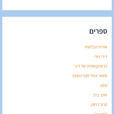
ספרים
אוֹרִית הַבַּלָּשִׁית
דִּידִי וְיוּדִי
הַרְפַּתְקָאוֹתֶיהָ שֶׁל דִּינִי
סִיפּוּר אֶחָד לִפְנֵי הַשֵּׁינָה
מסע
חתך בלב
קרוב רחוק