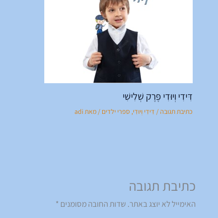
דִּידִי וְיוּדִי פֶּרֶק שְׁלִישִׁי
כתיבת תגובה
/
דִּידִי וְיוּדִי
,
ספרי ילדים
/ מאת
adi
כתיבת תגובה
האימייל לא יוצג באתר.
שדות החובה מסומנים
*