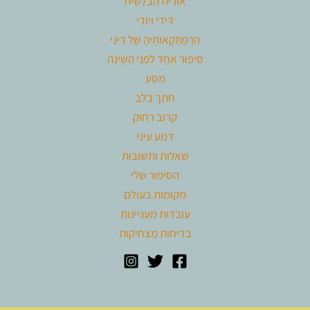
אוֹרִית הַבַּלָּשִׁית
דִּידִי וְיוּדִי
הַרְפַּתְקָאוֹתֶיהָ שֶׁל דִּינִי
סִיפּוּר אֶחָד לִפְנֵי הַשֵּׁינָה
מסע
חתך בלב
קרוב רחוק
דמע עיני
שאלות ותשובות
הסיפור שלי
מקומות בעולם
עובדות מעניינות
בדיחות מצחיקות