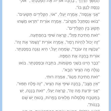
הֶמְשֵׁךְ הַדֶּרֶךְ", בָּחֲנָה אוֹרִית אֶת הַפְּסַנְתֵּר, "אוּלַי
נְנַסֶּה לְנַגֵּן בּוֹ".
"אֲנִי אֲנַסֶּה", אָמְרָה יַעֵלִי, "אוֹי, הַקְּלִידִים תְּקוּעִים".
"בּוֹאוּ נִסְתַּכֵּל מִקָּרוֹב". אָמְרָה אוֹרִית "תִּרְאוּ מַשֶּׁהוּ
תָּקוּעַ בֵּין הַקְּלִידִים".
"זֹאת חֲתִיכַת פָּזֶל", קָרְאָה שׁיּפִי בְּהַפְתָּעָה.
"זֶה יָכוֹל לִהְיוֹת רֶמֶז", אָמְרָה אוֹרִית "נִשְׁמֹר אֶת זֶה".
"עַכְשָׁיו זֶה עוֹבֵד", שָׂמְחָה יָעֵל,י הִיא נִגְּנָה בִּפְסַנְתֵּר.
אוֹרִית בָּחֲנָה אֶת הַמַּפָּה.
"כְּבָר הָיִינוּ בִּשְׁנֵי מְקוֹמוֹת, בּתֵּבָה וּבִפְסַנְתֵּר. בּוֹאוּ
נְגַלֶּה מָה הַצִּיּוּר הַבָּא".
"זֹאת חֲתִיכַת מַנְגּוֹ", אָמְרָה רוּתִי.
"אֵין מַצָּב", בָּחֲנָה שׁיּפִי אֶת הַצִּיּוּר, "זֶה פֶּלַח תַּפּוּז".
"אֲנִי יוֹדַעַת מָה זֶה", קָרְאָה יַעֵלִי, "זֹאת בָּנָנָה, יֵשׁ
בַּמִּטְבָּח סַלְסָלוֹת מְלֵאִים בְּפָרוֹת, בָּטוּחַ יֵשׁ שָׁם
בָּנָנוֹת".