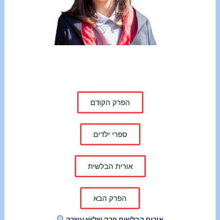
הפרק הקודם
ספרי ילדים
אורית הבלשית
הפרק הבא
אוֹרִית הַבַּלָּשִׁית פֶּרֶק שְׁלוֹשׁ עֶשְׂרֵה