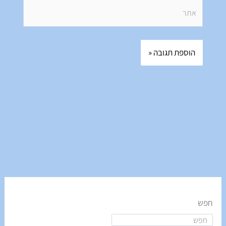
אתר
חפש