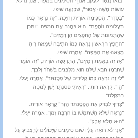
"בּוֹאוּ נְנַסֶּה לַעֲקֹב אַחֲרֵי הַסִּימָנִים בַּמַּפָּה, אֲנַחְנוּ לֹא
עוֹשׂוֹת מַשֶּׁהוּ אָסוּר", שִׁכְנְעָה שִׁיּפִי.
"בְּסֵדֶר", הִסְכִּימָה אוֹרִית וְחִיְּכָה, "זֶּה נִרְאֶה כְּמוֹ
תַּעֲלוּמָה נוֹסֶפֶת". הִיא בָּחֲנָה אֶת הַמַּפָּה. "יִתָּכֵן
שֶׁהַתְּמוּנוֹת שֶׁל הַחֲפָצִים הֵן רְמָזִים".
"הַחֵפֶץ הָרִאשׁוֹן נִרְאֶה כְּמוֹ הַתֵּיבָה שֶׁמֵּאֲחוֹרֶיהָ
מָצָאנוּ אֶת הַמַּפָּה". אָמְרָה שׁיּפִי.
"אָז זֶה בֶּאֱמֶת רְמָזִים", הִתְרַגְּשָׁה אוֹרִית, "זֶה אוֹמֵר
שֶׁהָרֶמֶז הַבָּא שֶׁלָּנוּ הוּא מַלְבְּנִים בְּשָׁחֹר וְלָבָן".
"לִי זֶה נִרְאֶה כְּמוֹ קְלִידִים שֶׁל פְּסַנְתֵּר", אָמְרָה יַעֵלִי.
"הֵי", קָרְאָה רוּתִי, "רָאִיתִי פְּסַנְתֵּר יָשָׁן לְמַטָּה
בַּמִּקְלָט".
"צָרִיךְ לִבְדֹּק אֶת הַפָּסַנְתר הַזֶּה" קָרְאָה אוֹרִית.
"נִרְאֶה שֶׁלֹּא הִשְׁתַּמְּשׁוּ בּוֹ הַרְבֵּה זְמַן", אָמְרָה יַעֵלִי,
"הוּא מָלֵא אָבָק".
"אֲנִי לֹא רוֹאֶה עָלָיו שׁוּם סִימָנִים שֶׁיְּכוֹלִים לְהַצְבִּיעַ עַל