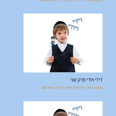
דִּידִי וְיוּדִי פֶּרֶק שֵׁנִי
תגובה אחת
/
דִּידִי וְיוּדִי
,
ספרי ילדים
/ מאת
adi