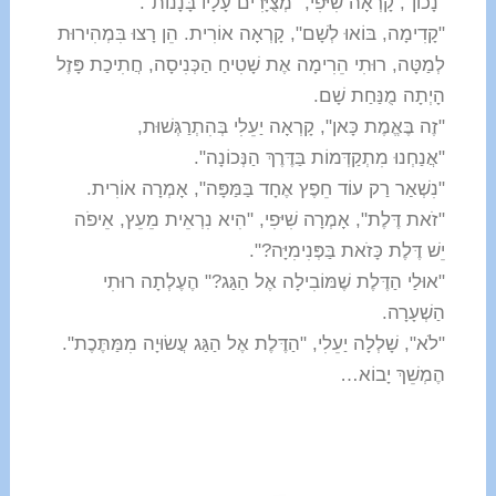
"נָכוֹן", קָרְאָה שִׁיּפִי, "מְצֻיָּרִים עָלָיו בָּנָנוֹת".
"קָדִימָה, בּוֹאוּ לְשָׁם", קָרְאָה אוֹרִית. הֵן רָצוּ בִּמְהִירוּת
לְמַטָּה, רוּתִי הֵרִימָה אֶת שָׁטִיחַ הַכְּנִיסָה, חֲתִיכַת פָּזֶל
הָיְתָה מֻנַּחַת שָׁם.
"זֶה בֶּאֱמֶת כָּאן", קָרְאָה יַעֵלִי בְּהִתְרַגְּשׁוּת,
"אֲנַחְנוּ מִתְקַדְּמוֹת בַּדֶּרֶךְ הַנְּכוֹנָה".
"נִשְׁאַר רַק עוֹד חֵפֶץ אֶחָד בַּמַּפָּה", אָמְרָה אוֹרִית.
"זֹאת דֶּלֶת", אָמְרָה שִׁיּפִי, "הִיא נִרְאֵית מֵעֵץ, אֵיפֹה
יֵשׁ דֶּלֶת כָּזֹאת בַּפְּנִימִיָּה?".
"אוּלַי הַדֶּלֶת שֶׁמּוֹבִילָה אֶל הַגַּג?" הֶעֶלְתָה רוּתִי
הַשְׁעָרָה.
"לֹא", שָׁלְלָה יַעֵלִי, "הַדֶּלֶת אֶל הַגַּג עֲשׂוּיָה מִמַּתֶּכֶת".
הֶמְשֵׁךְ יָבוֹא…