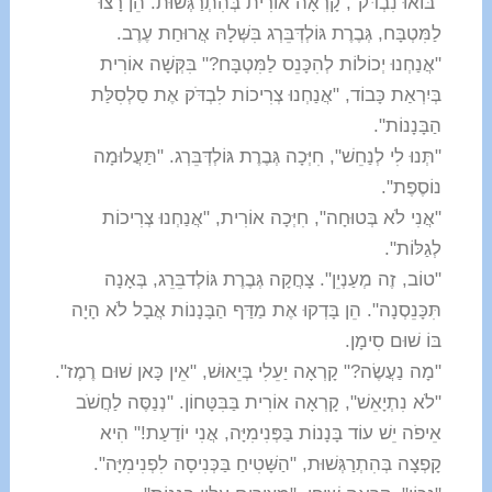
"בּוֹאוּ נִבְדֹּק", קָרְאָה אוֹרִית בְּהִתְרַגְּשׁוּת. הֵן רָצוּ
לַמִּטְבָּח, גְּבֶרֶת גּוֹלְדְּבֵּרְג בִּשְּׁלָהּ אֲרוּחַת עֶרֶב.
"אֲנַחְנוּ יְכוֹלוֹת לְהִכָּנֵס לַמִּטְבָּח?" בִּקְּשָׁה אוֹרִית
בְּיִרְאַת כָּבוֹד, "אֲנַחְנוּ צְרִיכוֹת לִבְדֹּק אֶת סַלְסִלַּת
הַבָּנָנוֹת".
"תְּנוּ לִי לְנַחֵשׁ", חִיְּכָה גְּבֶרֶת גּוֹלְדְּבֵּרְג. "תַּעֲלוּמָה
נוֹסֶפֶת".
"אֲנִי לֹא בְּטוּחָה", חִיְּכָה אוֹרִית, "אֲנַחְנוּ צְרִיכוֹת
לְגַלּוֹת".
"טוֹב, זֶה מְעַנְיֵן". צָחֲקָה גְּבֶרֶת גּוֹלְדבֵּרֵג,
בְּאָנָה
תִּכָּנֵסְנָה". הֵן בָּדְקוּ אֶת מַדַּף הַבָּנָנוֹת אֲבָל לֹא הָיָה
בּוֹ שׁוּם סִימָן.
"מָה נַעֲשֶׂה?" קָרְאָה יַעֵלִי בְּיֵאוּשׁ, "אֵין כָּאן שׁוּם רֶמֶז".
"לֹא נִתְיָאֵשׁ", קָרְאָה אוֹרִית בַּבִּטָּחוֹן. "נְנַסֶּה לַחֲשֹׁב
אֵיפֹה יֵשׁ עוֹד בָּנָנוֹת בַּפְּנִימִיָּה, אֲנִי יוֹדַעַת!" הִיא
קָפְצָה בְּהִתְרַגְּשׁוּת, "הַשָּׁטִיחַ בַּכְּנִיסָה לִפְנִימִיָּה".