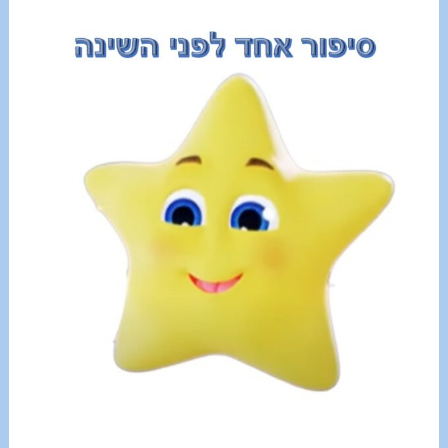
סִפּוּר
אֶחָד
לִפְנֵי
הַשֵּׁנָה
פֶּרֶק
רִאשׁוֹן