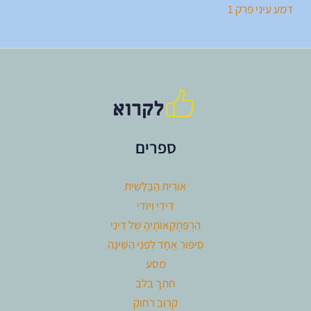
דמע עיני פרק 1
ספרים
אוֹרִית הַבַּלָּשִׁית
דִּידִי וְיוּדִי
הַרְפַּתְקָאוֹתֶיהָ שֶׁל דִּינִי
סִיפּוּר אֶחָד לִפְנֵי הַשֵּׁינָה
מסע
חתך בלב
קרוב רחוק