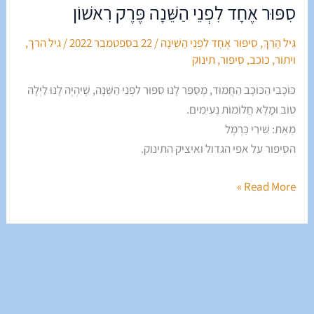
סִפּוּר אֶחָד לִפְנֵי הַשֵּׁנָה פֶּרֶק רִאשׁוֹן
גִּיל הָרַךְ
,
סִיפּוּר אֶחָד לִפְנֵי הַשֵּׁינָה
/
22 בספטמבר 2022
/
גיל הרך
,
ויתור
,
כוכב
,
סיפור
,
תינוק
כוֹכָבִי הַכּוֹכָב הַחֲמוּד, מְסַפֵּר לָנוּ סִפּוּר לִפְנֵי הַשֵּׁנָה, שֶׁיִּהְיֶה לָנוּ לַיְלָה
טוֹב וּמָלֵא חֲלוֹמוֹת נְעִימִים.
מֵאֵת: שִׁירִי כַּרְמֶל
הסיפור על אפי הגדול ואיציק התינוק.
Read More »