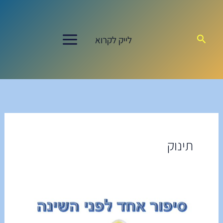
ילוג
תוכן
חיפוש
לייק לקרוא
תינוק
סִפּוּר
אֶחָד