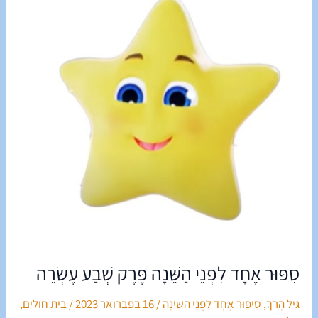
לִפְנֵי
הַשֵּׁנָה
פֶּרֶק
שְׁבַע
עֶשְׂרֵה
סִפּוּר אֶחָד לִפְנֵי הַשֵּׁנָה פֶּרֶק שְׁבַע עֶשְׂרֵה
גִּיל הָרַךְ
,
סִיפּוּר אֶחָד לִפְנֵי הַשֵּׁינָה
/
16 בפברואר 2023
/
בית חולים
,