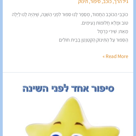
גיל הרך
,
כוכב
,
סיפור
,
תינוק
כוֹכָבִי הַכּוֹכָב הַחֲמוּד, מְסַפֵּר לָנוּ סִפּוּר לִפְנֵי הַשֵּׁנָה, שֶׁיִּהְיֶה לָנוּ לַיְלָה
טוֹב וּמָלֵא חֲלוֹמוֹת נְעִימִים.
מֵאֵת: שִׁירִי כַּרְמֶל
הַסִּפּוּר עַל הַתִּינוֹק הַקְּטַנְטַן בְּבֵית חוֹלִים
Read More »
סִפּוּר
אֶחָד
לִפְנֵי
הַשֵּׁנָה
פֶּרֶק
אַרְבַּע
עֶשְׂרֵה