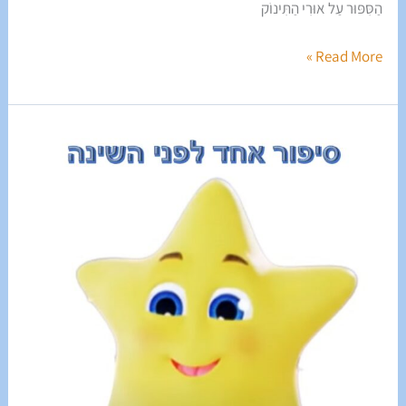
הַסִּפּוּר עַל אוּרִי הַתִּינוֹק
Read More »
סִפּוּר
אֶחָד
לִפְנֵי
הַשֵּׁנָה
פֶּרֶק
שֵׁנִי