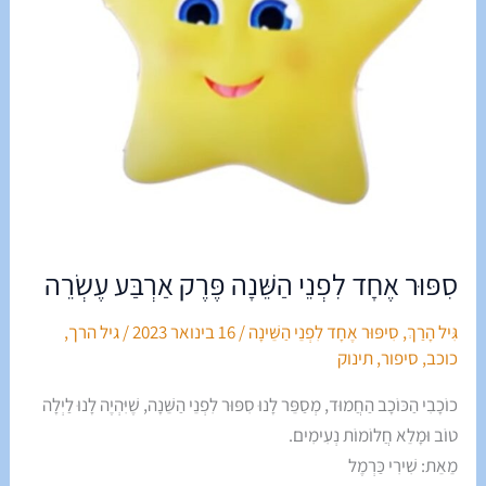
סִפּוּר אֶחָד לִפְנֵי הַשֵּׁנָה פֶּרֶק אַרְבַּע עֶשְׂרֵה
גִּיל הָרַךְ
,
סִיפּוּר אֶחָד לִפְנֵי הַשֵּׁינָה
/
16 בינואר 2023
/
גיל הרך
,
כוכב
,
סיפור
,
תינוק
כוֹכָבִי הַכּוֹכָב הַחֲמוּד, מְסַפֵּר לָנוּ סִפּוּר לִפְנֵי הַשֵּׁנָה, שֶׁיִּהְיֶה לָנוּ לַיְלָה
טוֹב וּמָלֵא חֲלוֹמוֹת נְעִימִים.
מֵאֵת: שִׁירִי כַּרְמֶל