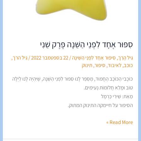
סִפּוּר אֶחָד לִפְנֵי הַשֵּׁנָה פֶּרֶק שֵׁנִי
גִּיל הָרַךְ
,
סִיפּוּר אֶחָד לִפְנֵי הַשֵּׁינָה
/
22 בספטמבר 2022
/
גיל הרך
,
כוכב
,
לאיבוד
,
סיפור
,
תינוק
כוֹכָבִי הַכּוֹכָב הַחֲמוּד, מְסַפֵּר לָנוּ סִפּוּר לִפְנֵי הַשֵּׁנָה, שֶׁיִּהְיֶה לָנוּ לַיְלָה
טוֹב וּמָלֵא חֲלוֹמוֹת נְעִימִים.
מֵאֵת: שִׁירִי כַּרְמֶל
הסיפור על חיימקה התינוק המתוק.
Read More »