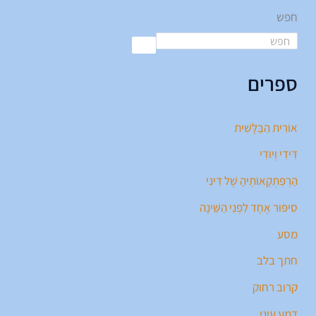
חפש
ספרים
אוֹרִית הַבַּלָּשִׁית
דִּידִי וְיוּדִי
הַרְפַּתְקָאוֹתֶיהָ שֶׁל דִּינִי
סִיפּוּר אֶחָד לִפְנֵי הַשֵּׁינָה
מסע
חתך בלב
קרוב רחוק
דמע עיני