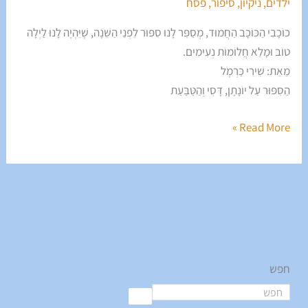
ילדים
,
ניקיון
,
סיפור
,
פסח
כוֹכָבִי הַכּוֹכָב הַחֲמוּד, מְסַפֵּר לָנוּ סִפּוּר לִפְנֵי הַשֵּׁנָה, שֶׁיִּהְיֶה לָנוּ לַיְלָה
טוֹב וּמָלֵא חֲלוֹמוֹת נְעִימִים.
מֵאֵת: שִׁירִי כַּרְמֶל
הַסִּפּוּר עַל יוֹנָתָן, דָּסִי וְהַטַּבַּעַת
Read More »
חפש