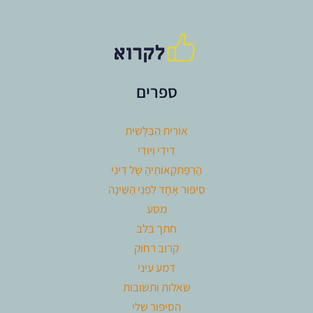
ספרים
אוֹרִית הַבַּלָּשִׁית
דִּידִי וְיוּדִי
הַרְפַּתְקָאוֹתֶיהָ שֶׁל דִּינִי
סִיפּוּר אֶחָד לִפְנֵי הַשֵּׁינָה
מסע
חתך בלב
קרוב רחוק
דמע עיני
שאלות ותשובות
הסיפור שלי