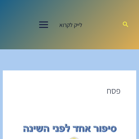
ילוג
תוכן
חיפוש
לייק לקרוא
פסח
סִפּוּר
אֶחָד