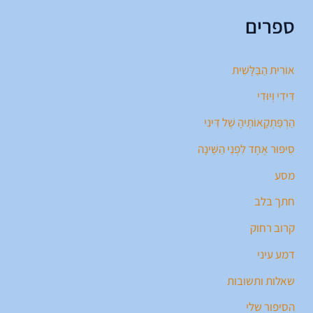
ספרים
אוֹרִית הַבַּלָּשִׁית
דִּידִי וְיוּדִי
הַרְפַּתְקָאוֹתֶיהָ שֶׁל דִּינִי
סִיפּוּר אֶחָד לִפְנֵי הַשֵּׁינָה
מסע
חתך בלב
קרוב רחוק
דמע עיני
שאלות ותשובות
הסיפור שלי