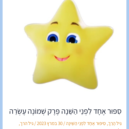
לִפְנֵי
הַשֵּׁנָה
פֶּרֶק
שְׁמוֹנֶה
עֶשְׂרֵה
סִפּוּר אֶחָד לִפְנֵי הַשֵּׁנָה פֶּרֶק שְׁמוֹנֶה עֶשְׂרֵה
גִּיל הָרַךְ
,
סִיפּוּר אֶחָד לִפְנֵי הַשֵּׁינָה
/
30 במרץ 2023
/
גיל הרך
,