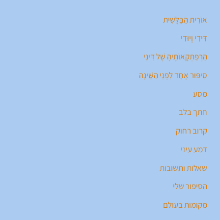
אוֹרִית הַבַּלָּשִׁית
דִּידִי וְיוּדִי
הַרְפַּתְקָאוֹתֶיהָ שֶׁל דִּינִי
סִיפּוּר אֶחָד לִפְנֵי הַשֵּׁינָה
מסע
חתך בלב
קרוב רחוק
דמע עיני
שאלות ותשובות
הסיפור שלי
מקומות בעולם