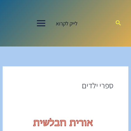
ילוג
תוכן
חיפוש
לייק לקרוא
ספרי ילדים
אוֹרִית
הַבַּלָּשִׁית