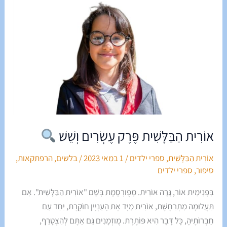
פֶּרֶק
עֶשְׂרִים
וְשֵׁשׁ
אוֹרִית הַבַּלָּשִׁית פֶּרֶק עֶשְׂרִים וְשֵׁשׁ
אוֹרִית הַבַּלָּשִׁית
,
ספרי ילדים
/
1 במאי 2023
/
בלשים
,
הרפתקאות
,
סיפור
,
ספרי ילדים
בִּפְנִימִית אוֹר, גָּרָה אוֹרִית. מְפֻורְסֶמֶת בְּשֵׁם "אוֹרִית הַבַּלָּשִׁית". אִם
תַּעֲלוּמָה מִתְרַחֶשֶׁת, אוֹרִית מִיָּד אֶת הָעִנְיָין חוֹקֶרֶת, יַחַד עִם
חַבְרוֹתֶיהָ, כָּל דָּבָר הִיא פּוֹתֶרֶת. מֻוזְמָנִים גַּם אַתֶּם לְהִצְטָרֵף,