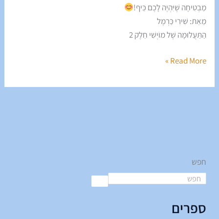
מַבְטִיחָה שֶׁיִּהְיֶה לָכֶם כֵּיף!
מֵאֵת: שִׁירִי כַּרְמֶל
הַתַּעֲלוּמָה שֶׁל מוֹיְשִׁי חֵלֶק 2
Read More »
חפש
ספרים