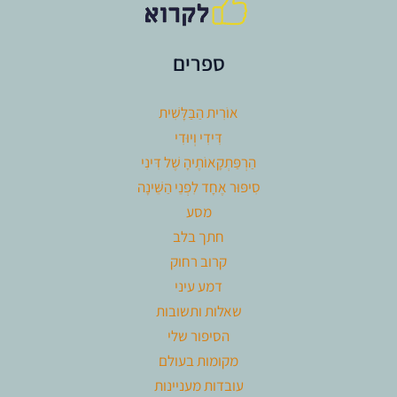
ספרים
אוֹרִית הַבַּלָּשִׁית
דִּידִי וְיוּדִי
הַרְפַּתְקָאוֹתֶיהָ שֶׁל דִּינִי
סִיפּוּר אֶחָד לִפְנֵי הַשֵּׁינָה
מסע
חתך בלב
קרוב רחוק
דמע עיני
שאלות ותשובות
הסיפור שלי
מקומות בעולם
עובדות מעניינות