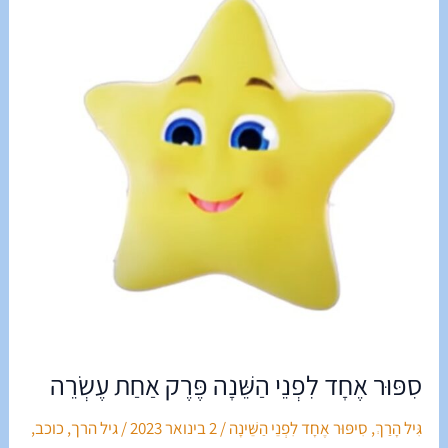
לִפְנֵי
הַשֵּׁנָה
פֶּרֶק
אַחַת
עֶשְׂרֵה
סִפּוּר אֶחָד לִפְנֵי הַשֵּׁנָה פֶּרֶק אַחַת עֶשְׂרֵה
גִּיל הָרַךְ
,
סִיפּוּר אֶחָד לִפְנֵי הַשֵּׁינָה
/
2 בינואר 2023
/
גיל הרך
,
כוכב
,