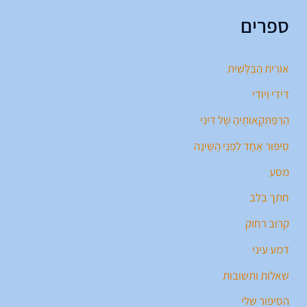
ספרים
אוֹרִית הַבַּלָּשִׁית
דִּידִי וְיוּדִי
הַרְפַּתְקָאוֹתֶיהָ שֶׁל דִּינִי
סִיפּוּר אֶחָד לִפְנֵי הַשֵּׁינָה
מסע
חתך בלב
קרוב רחוק
דמע עיני
שאלות ותשובות
הסיפור שלי