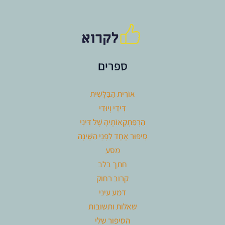
ספרים
אוֹרִית הַבַּלָּשִׁית
דִּידִי וְיוּדִי
הַרְפַּתְקָאוֹתֶיהָ שֶׁל דִּינִי
סִיפּוּר אֶחָד לִפְנֵי הַשֵּׁינָה
מסע
חתך בלב
קרוב רחוק
דמע עיני
שאלות ותשובות
הסיפור שלי