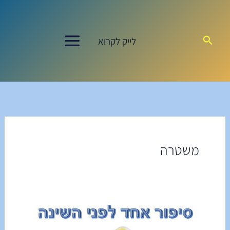
ילוג
תוכן
חיפוש
לייק לקרוא
משטרה
סִפּוּר
אֶחָד