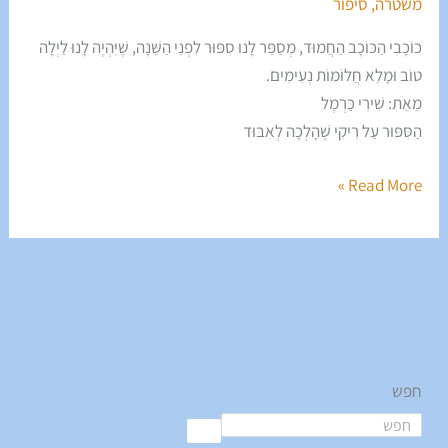
משטרה
,
סיפור
כוֹכָבִי הַכּוֹכָב הַחֲמוּד, מְסַפֵּר לָנוּ סִפּוּר לִפְנֵי הַשֵּׁנָה, שֶׁיִּהְיֶה לָנוּ לַיְלָה
טוֹב וּמָלֵא חֲלוֹמוֹת נְעִימִים.
מֵאֵת: שִׁירִי כַּרְמֶל
הַסִּפּוּר עַל רִיקִי שֶׁהָלְכָה לְאִבּוּד
Read More »
חפש