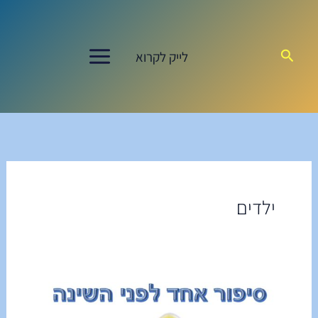
ילוג
תוכן
חיפוש
לייק לקרוא
ילדים
סִפּוּר
אֶחָד