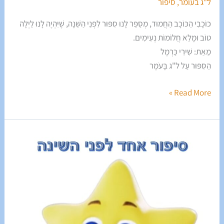
ל"ג בעומר
,
סיפור
כוֹכָבִי הַכּוֹכָב הַחֲמוּד, מְסַפֵּר לָנוּ סִפּוּר לִפְנֵי הַשֵּׁנָה, שֶׁיִּהְיֶה לָנוּ לַיְלָה
טוֹב וּמָלֵא חֲלוֹמוֹת נְעִימִים.
מֵאֵת: שִׁירִי כַּרְמֶל
הַסִּפּוּר עַל ל"ג בָּעֹמֶר
Read More »
סִפּוּר
אֶחָד
לִפְנֵי
הַשֵּׁנָה
פֶּרֶק
שְׁמוֹנֶה
עֶשְׂרֵה