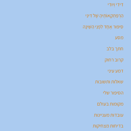
דִּידִי וְיוּדִי
הַרְפַּתְקָאוֹתֶיהָ שֶׁל דִּינִי
סִיפּוּר אֶחָד לִפְנֵי הַשֵּׁינָה
מסע
חתך בלב
קרוב רחוק
דמע עיני
שאלות ותשובות
הסיפור שלי
מקומות בעולם
עובדות מעניינות
בדיחות מצחיקות