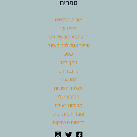
ספרים
אוֹרִית הַבַּלָּשִׁית
דִּידִי וְיוּדִי
הַרְפַּתְקָאוֹתֶיהָ שֶׁל דִּינִי
סִיפּוּר אֶחָד לִפְנֵי הַשֵּׁינָה
מסע
חתך בלב
קרוב רחוק
דמע עיני
שאלות ותשובות
הסיפור שלי
מקומות בעולם
עובדות מעניינות
בדיחות מצחיקות