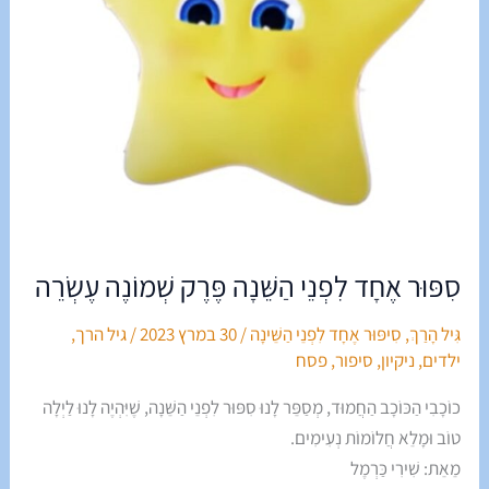
סִפּוּר אֶחָד לִפְנֵי הַשֵּׁנָה פֶּרֶק שְׁמוֹנֶה עֶשְׂרֵה
גִּיל הָרַךְ
,
סִיפּוּר אֶחָד לִפְנֵי הַשֵּׁינָה
/
30 במרץ 2023
/
גיל הרך
,
ילדים
,
ניקיון
,
סיפור
,
פסח
כוֹכָבִי הַכּוֹכָב הַחֲמוּד, מְסַפֵּר לָנוּ סִפּוּר לִפְנֵי הַשֵּׁנָה, שֶׁיִּהְיֶה לָנוּ לַיְלָה
טוֹב וּמָלֵא חֲלוֹמוֹת נְעִימִים.
מֵאֵת: שִׁירִי כַּרְמֶל