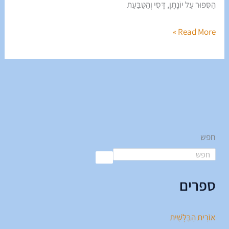
הַסִּפּוּר עַל יוֹנָתָן, דָּסִי וְהַטַּבַּעַת
Read More »
חפש
ספרים
אוֹרִית הַבַּלָּשִׁית