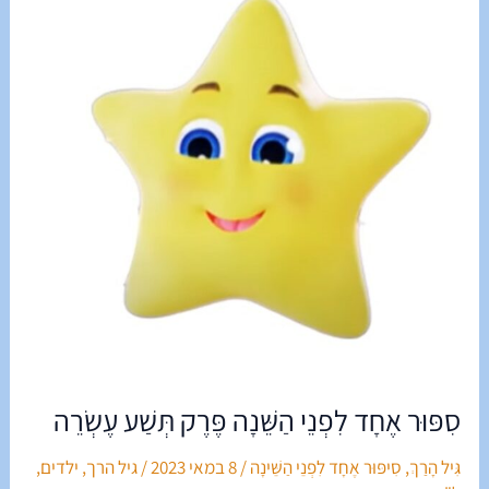
לִפְנֵי
הַשֵּׁנָה
פֶּרֶק
תְּשַׁע
עֶשְׂרֵה
סִפּוּר אֶחָד לִפְנֵי הַשֵּׁנָה פֶּרֶק תְּשַׁע עֶשְׂרֵה
גִּיל הָרַךְ
,
סִיפּוּר אֶחָד לִפְנֵי הַשֵּׁינָה
/
8 במאי 2023
/
גיל הרך
,
ילדים
,