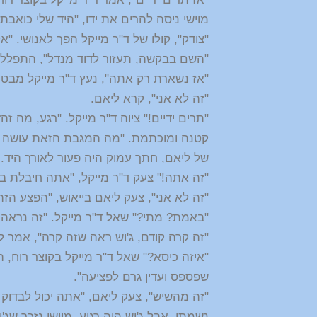
מוישי ניסה להרים את ידו, "היד שלי כואב
"צודק", קולו של ד"ר מייקל הפך לאנושי. 
"השם בבקשה, תעזור לדוד מנדל", התפלל מ
"אז נשארת רק אתה", נעץ ד"ר מייקל מבטו
"זה לא אני", קרא ליאם.
"תרים ידיים!" ציוה ד"ר מייקל. "רגע, מה 
קטנה ומוכתמת. "מה המגבת הזאת עושה ע
של ליאם, חתך עמוק היה פעור לאורך היד
"זה אתה!" צעק ד"ר מייקל, "אתה חיבלת ב
"זה לא אני", צעק ליאם בייאוש, "הפצע הזה
"באמת? מתי?" שאל ד"ר מייקל. "זה נראה די
"זה קרה קודם, ג'וש ראה שזה קרה", אמר 
"איזה כיסא?" שאל ד"ר מייקל בקוצר רוח, 
שפספס ועדין גרם לפציעה".
"זה מהשיש", צעק ליאם, "אתה יכול לבדוק 
נשמתו, אבל ג'וש היה רגוע. מוישי נזכר שג