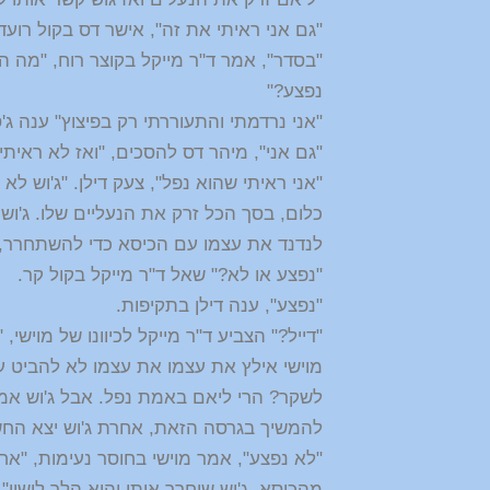
"גם אני ראיתי את זה", אישר דס בקול רועד
"בסדר", אמר ד"ר מייקל בקוצר רוח, "מה 
נפצע?"
"אני נרדמתי והתעוררתי רק בפיצוץ" ענה ג'
"גם אני", מיהר דס להסכים, "ואז לא ראיתי
"אני ראיתי שהוא נפל", צעק דילן. "ג'וש 
כלום, בסך הכל זרק את הנעליים שלו. ג'וש
לנדנד את עצמו עם הכיסא כדי להשתחרר, ל
"נפצע או לא?" שאל ד"ר מייקל בקול קר.
"נפצע", ענה דילן בתקיפות.
"דייל?" הצביע ד"ר מייקל לכיוונו של מוישי, 
מוישי אילץ את עצמו את עצמו לא להביט ע
לשקר? הרי ליאם באמת נפל. אבל ג'וש אמר
להמשיך בגרסה הזאת, אחרת ג'וש יצא החש
"לא נפצע", אמר מוישי בחוסר נעימות, "אח
מהכיסא, ג'וש שיחרר אותו והוא הלך לישון".