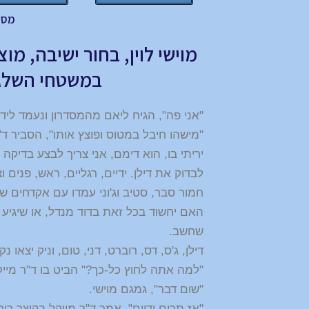
מסע
מוישי לוין, בחור ישיבה, מ
במשטחי השלג 
"אני פה", הגיח ליאם מהמסדרון ונעמד ליד 
"מישהו חיבל במטוס ופוצץ אותו", הסביר ד
יריתי בו, הוא דימם, אני צריך לבצע בדיקה
לבדוק את דילן. ידיים, רגליים, ראש, פנים ו
חמור סבר, סטיב וג'וני עמדו עם אקדחים ש
האם יחשוד בכל זאת בדוד מנדל, או שיגי
שחשב.
דילן, ג'ס, דס, רוברט, דני, טום, וניק יצאו 
"למה אתה לחוץ כל-כך?" הביט בו ד"ר מיי
"שום דבר", גמגם מוישי.
"אז תרים ידיים", אמר ד"ר מייקל בקוצר רוח