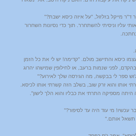
ד"ר מייקל בזלזול, "על איזה כיסא ישבת?"
ותי עליו וניסיתי להשתחרר. תוך כדי נסיונות השחרור
נחתכה.
.
צמו כיסא והתיישב מולם. "קדימה! יש לי את כל הזמן
קדם, לפני שנמות ברעב, או לחילופין שמישהו יהרוג
ג'וש ספר לי בבקשה, מה הגירסה שלך לאירוע?"
רתי אותו והוא זרק שוב, בשלב הזה קשרתי אותו לכיסא.
היתה מספיקה התרתי את כבליו והוא הלך לישון".
ר עכשיו! מי עוד היה עד לסיפור?"
, תשאל אותם."
כיסא", אמר ג'ס בפחד.