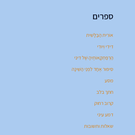
ספרים
אוֹרִית הַבַּלָּשִׁית
דִּידִי וְיוּדִי
הַרְפַּתְקָאוֹתֶיהָ שֶׁל דִּינִי
סִיפּוּר אֶחָד לִפְנֵי הַשֵּׁינָה
מסע
חתך בלב
קרוב רחוק
דמע עיני
שאלות ותשובות