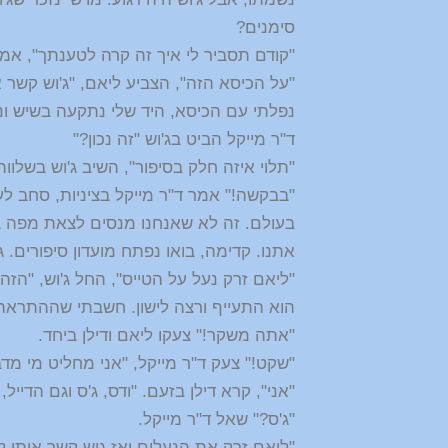
סימנים?
"קודם תסביר לי איך זה קרה לטענתך", אמר 
"על הכיסא הזה", הצביע ליאם, "ג'וש קשר א
נפלתי עם הכיסא, היד שלי נתקעה בשיש ו
ד"ר מייקל הביט בג'וש "זה נכון?"
"תלוי איזה חלק בסיפור", השיב ג'וש בשלווה
"בבקשה!" אמר ד"ר מייקל בציניות, סחב לע
בעולם. זה לא שאנחנו מנסים לצאת מפה בה
אתנו. קדימה, בואו נפתח מועדון סיפורים. 
"ליאם זרק נעל על הטייס", החל ג'וש, "הזה
הוא התעייף ורצה לישון. חשבתי שההתראה 
"אתה משקר!" צעקו ליאם ודילן ביחד.
"שקט!" צעק ד"ר מייקל, "אני מחליט מי מדב
"אני", קרא דילן בזעם. "ודס, ג'ס וגם הדייל
"ג'ס?" שאל ד"ר מייקל.
"ליאם זרק את הנעלים ואז גוש קשר אותו ל