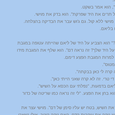
ת", הוא אמר בשקט.
"אל תרים את היד שפרקת". הוא בדק את מוישי.
וישי ללא קול. גם ג'וש עבר את הבדיקה בהצלחה.
 בליאם.
זה?" הוא הצביע על היד של ליאם שהייתה עטופה במגבת
ל היד שלך? זה נראה דם". הוא שלף את המגבת מידו
. למרות המגבת הפצע דימם.
מטוס".
 קרה לי כאן בבקתה".
 טרי. זה לא קרה שאני הייתי כאן".
ליאם בדמעות, "נפלתי עם הכסא על השיש".
הוא בחן את הפצע. "לי זה נראה כמו שריטה של כדור
את השיש, בטח יש עליו סימן של דם". מוישי עצר את
'וש ניקה את עיקבות הדם. האם ניקה היטב. אולי נשארו