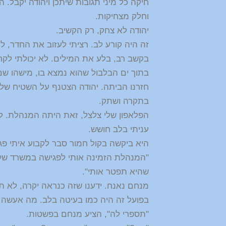
חיקה כל מיני תגובות שיתכן ויהודה יקבל. ה
וחלק מצחיקות.
יהודה לא צחק, רק הקשיב.
זה היה קורע לב. רציתי לעזוב את החדר, ל
בקשב רב, בלע את המילים. לא יכולתי לקח
בתוך ים הבלבול שהוא נמצא בו, מישהו שם 
חזרנו הביתה. יהודה הצטנף על השטיח שלו
בתקרה ושתק.
הפלאפון שלי צלצל, זאת היתה המנהלת. ל
עניתי בלב חושש.
היא ביקשה בקול חמור סבר לקבוע איתי פג
"המנהלת הזמינה אותי לפגישה במשרד שלה
שהיא תפטר אותי".
מנחם נאנח. ידענו שזה כנראה יקרה, לא ת
בפועל זה היה כמו בעיטה בלב. מה אעשה 
"תספרי לה", הציע מנחם בפשטות.