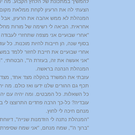
להמשיך במתכונת של הלחץ הקבוע. מה יהיה
הצעתי לה את הרעיון לקחת ממלאת מקום ק
המנהלת לא ממש אהבה את הרעיון, אבל ה
אחראית. הביאה לי רשימה של מורות מחליפ
"אחרי שבועיים אני מצפה שתחזרי לעבודה ר
בסוף שנה, הן חייבות להיות מוכנות. כל עו
אחרי שבועיים את חייבת לחזור ללמד במשר
"אני אעשה את זה, בעזרת ה'", הבטחתי, "
המנהלת הנהנה בראשה.
עזבתי את המשרד בהקלה מצד אחד, מצד שנ
תכף גם ההורים שלנו ידעו ואז כולם. מה יה
כל השאלות. כל המבטים. ומה יהיה עם יהו
עובדיה? כל-כך הרבה פחדים התרוצצו לי ב
מנחם חיכה לי לחוץ.
"המנהלת נתנה לי הזדמנות שנייה", דיווחתי
"ברוך ה'", שמח מנחם, "אני שמח שסיפרת ל