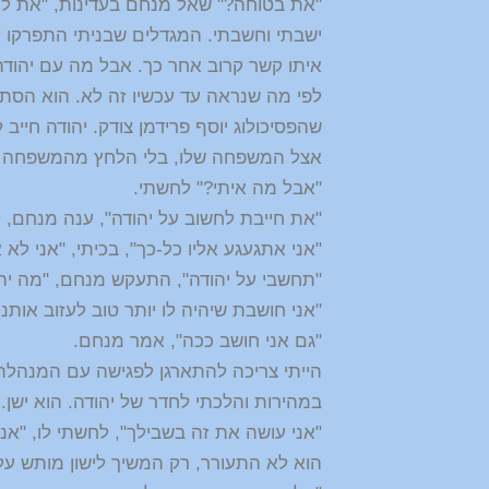
"את בטוחה?" שאל מנחם בעדינות, "את לא
ישבתי וחשבתי. המגדלים שבניתי התפרקו לי
איתו קשר קרוב אחר כך. אבל מה עם יהודה
לפי מה שנראה עד עכשיו זה לא. הוא הסתג
שהפסיכולוג יוסף פרידמן צודק. יהודה חי
אצל המשפחה שלו, בלי הלחץ מהמשפחה הקו
"אבל מה איתי?" לחשתי.
"את חייבת לחשוב על יהודה", ענה מנחם, 
"אני אתגעגע אליו כל-כך", בכיתי, "אני לא 
"תחשבי על יהודה", התעקש מנחם, "מה יהי
"אני חושבת שיהיה לו יותר טוב לעזוב אותנ
"גם אני חושב ככה", אמר מנחם.
הייתי צריכה להתארגן לפגישה עם המנהלת
במהירות והלכתי לחדר של יהודה. הוא ישן. 
"אני עושה את זה בשבילך", לחשתי לו, "אנ
הוא לא התעורר, רק המשיך לישון מותש על