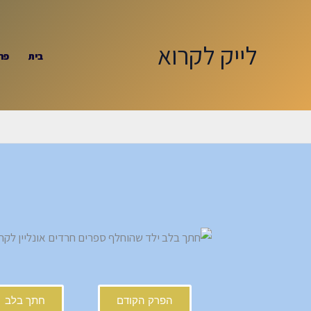
ילוג
תוכן
לייק לקרוא
בית
פר
הפרק הקודם
חתך בלב