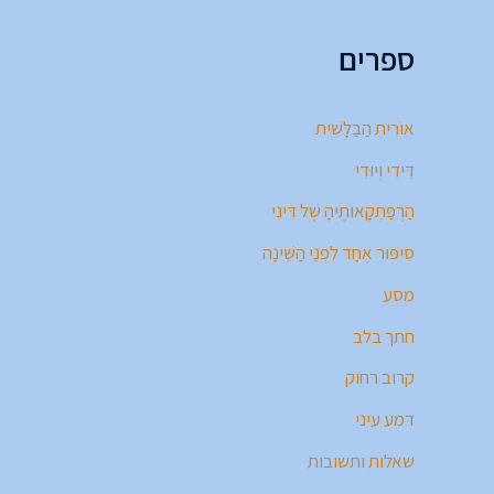
ספרים
אוֹרִית הַבַּלָּשִׁית
דִּידִי וְיוּדִי
הַרְפַּתְקָאוֹתֶיהָ שֶׁל דִּינִי
סִיפּוּר אֶחָד לִפְנֵי הַשֵּׁינָה
מסע
חתך בלב
קרוב רחוק
דמע עיני
שאלות ותשובות