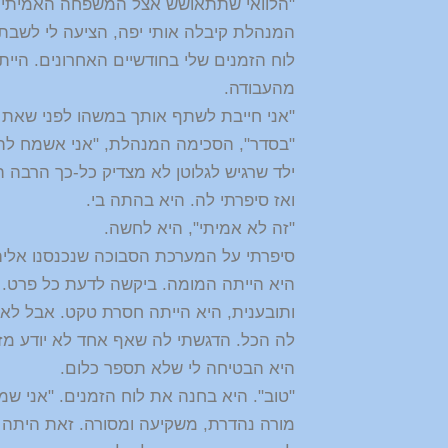
"הלוואי שתתאושש אצל המשפחה האמיתית 
המנהלת קיבלה אותי יפה, הציעה לי לשבת
לוח הזמנים שלי בחודשיים האחרונים. היי
מהעבודה.
"אני חייבת לשתף אותך במשהו לפני שאת 
"בסדר", הסכימה המנהלת, "אני אשמח להס
ילד שרגיש לגלוטן לא מצדיק כל-כך הרבה הי
ואז סיפרתי לה. היא בהתה בי.
"זה לא אמיתי", היא לחשה.
סיפרתי על המערכת הסבוכה שנכנסנו אליה
היא הייתה המומה. ביקשה לדעת כל פרט. ה
ותובענית, היא הייתה חסרת טקט. אבל לא ה
לה הכל. הדגשתי לה שאף אחד לא יודע מז
היא הבטיחה לי שלא תספר כלום.
"טוב". היא בחנה את לוח הזמנים. "אני 
מורה נהדרת, משקיעה ומסורה. זאת היתה א