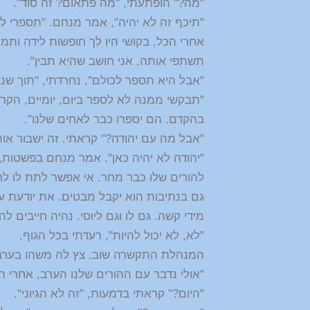
"מה?" הופתעתי, "מה פתאום? זה סוד".
"תיכף זה לא יהיה", אמר מנחם. "תספרי לה
אחרי הכל, בקושי היו לך חופשות לידה ותמ
תשתפי אותה, אני חושב שהיא תבין".
"אבל היא תספר לכולם", נחרדתי, "תוך שניה
"תבקשי ממנה לא לספר ביום, יומיים, הקר
בהקדם. הם יספרו כבר לאחים שלנו".
"אבל מה עם יהודה?" קראתי. זה ישבור אות
"יהודה לא יהיה כאן". אמר מנחם בפשטות, "
להורים שלו כבר מחר. אי אפשר לתת לו ל
גם בנתיבות הוא יקבל מבטים. את יודעת ע
מידי קשה. גם לו וגם ליוסי. נהיה חייבים ל
"לא, לא יכול להיות", רעדתי בכל הגוף.
המנהלת התקשרה שוב. צץ לה משהו בערב,
"אולי נדבר עם ההורים שלנו הערב, אחרי 
"היום?" קראתי בדמעות, "זה לא הגיוני".