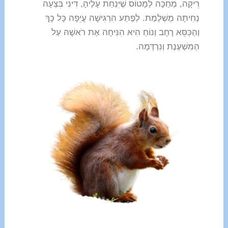
רֵיקָה, מְחַכָּה לַמָּטוֹס שֶׁיִּנְחַת עָלֶיהָ, דִּינִי בִּצְעָהּ
נְחִיתָה מֻשְׁלֶמֶת. לְפֶתַע הִרְגִּישָׁה עֲיֵפָה כָּל כָּךְ
וְהַכִּסֵּא רָחָב וְנוֹחַ הִיא הִנִּיחָה אֶת רֹאשָׁהּ עַל
הַמִּשְׁעֶנֶת וְנִרְדְּמָה.