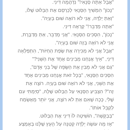
"אֲבָל אַתָּה סְנָאִי!" נִדְהֲמָה דִּינִי.
"נָכוֹן" הִמְשִׁיךְ הַסְּנָאִי לְכַרְסֵם אֶת הַבַּלּוּט שֶׁלּוֹ,
"וְאַתְּ יַלְדָּה, אֲנִי לֹא רוֹאֶה שׁוּם בְּעָיָה".
"אַתָּה מְדַבֵּר!" קָרְאָה דִּינִי.
"נָכוֹן", הִסְכִּים הַסְּנָאִי. "אֲנִי מְדַבֵּר, אַתְּ מְדַבֶּרֶת,
אֲנִי לֹא רוֹאֶה בְּזֶה שׁוּם בְּעָיָה".
"אֲבָל אֲנִי לֹא מַכִּירָה אֶת שְׂפַת הַחַיּוֹת", הִתְפַּלְּאָה
דִּינִי, "אֵיךְ אֲנַחְנוּ מְבִינִים אֶחָד אֶת הַשֵּׁנִי?"
"גַּם אֲנִי לֹא מֵבִין אֶת הַשָּׂפָה שֶׁל בְּנֵי אָדָם",
הִסְכִּים הַסְּנָאִי, "בְּכָל זֹאת אֲנַחְנוּ מְבִינִים אֶחָד
אֶת הַשֵּׁנִי, אֲנִי לֹא רוֹאֶה שׁוּם בְּעָיָה. רוֹצָה אֶת
זֶה"? הִצְבִּיעַ הַסְּנָאִי עַל הַבַּלּוּט שֶׁלָּהּ, "סִיַּמְתִּי עִם
שֶׁלִּי, כָּכָה שֶׁאִם אַתְּ לֹא רוֹצָה, אֲנִי יוֹתֵר מְאֶשְׂמַח
לְקַבֵּל אוֹתוֹ".
"בְּבַקָּשָׁה", הוֹשִׁיטָה לוֹֹ דִּינִי אֶת הַבַּלּוּט.
"אָז מָה עוֹשָׂה יַלְדָּה קְטַנָּה עַל הָעֵץ שֶׁלָּנוּ בְּאֶמְצַע