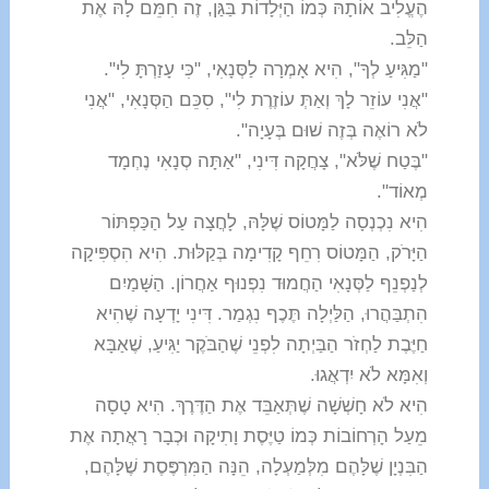
הֶעֱלִיב אוֹתָהּ כְּמוֹ הַיְּלָדוֹת בַּגַּן, זֶה חִמֵּם לָהּ אֶת
הַלֵּב.
"מַגִּיעַ לְךָ", הִיא אָמְרָה לַסְּנָאִי, "כִּי עָזַרְתָּ לִי".
"אֲנִי עוֹזֵר לָךְ וְאַתְּ עוֹזֶרֶת לִי", סִכֵּם הַסְּנָאִי, "אֲנִי
לֹא רוֹאֶה בְּזֶה שׁוּם בְּעָיָה".
"בֶּטַח שֶׁלֹּא", צָחֲקָה דִּינִי, "אַתָּה סְנָאִי נֶחְמָד
מְאוֹד".
הִיא נִכְנְסָה לַמָּטוֹס שֶׁלָּהּ, לָחֲצָה עַל הַכַּפְתּוֹר
הַיָּרֹק, הַמָּטוֹס רִחֵף קָדִימָה בְּקַלּוּת. הִיא הִסְפִּיקָה
לְנַפְנֵף לַסְּנָאִי הַחֲמוּד נִפְנוּף אַחֲרוֹן. הַשָּׁמַיִם
הִתְבַּהֲרוּ, הַלַּיְלָה תֶּכֶף נִגְמַר. דִּינִי יָדְעָה שֶׁהִיא
חַיֶּבֶת לַחְזֹר הַבַּיְתָה לִפְנֵי שֶׁהַבֹּקֶר יַגִּיעַ, שֶׁאַבָּא
וְאִמָּא לֹא יִדְאֲגוּ.
הִיא לֹא חָשְׁשָׁה שֶׁתְּאַבֵּד אֶת הַדֶּרֶךְ. הִיא טָסָה
מֵעַל הָרְחוֹבוֹת כְּמוֹ טַיֶּסֶת וָתִיקָה וּכְבָר רָאֲתָה אֶת
הַבִּנְיָן שֶׁלָּהֶם מִלְּמַעְלָה, הֵנָּה הַמִּרְפֶּסֶת שֶׁלָּהֶם,