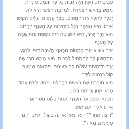
סְבִיבָתָהּ. הָעֵץ הָיָה גָּבוֹהַּ כָּל כָּךְ וְהַמָּטוֹס נָחַת
מַמָּשׁ בְּרֹאשׁ הַצַּמֶּרֶת. לְמַרְבֵּה הַצַּעַר הִיא לֹא
יָכְלָה לְחַלֵּץ אֶת הַמָּטוֹס, סְבַךְ עֲנָפִים וְעָלִים הִקִּיפוּ
אוֹתוֹ. הִיא הִנִּיחָה רֶגֶל בִּזְהִירוּת עַל הַעֲנַף הַקָּרוֹב,
הוּא הָיָה יַצִּיב, הִיא הוֹשִׁיטָה רֶגֶל נוֹסֶפֶת וְהִתְיַשְּׁבָה
עַל הַעֲנַף.
אֵיךְ אוֹצִיא אֶת הַמָּטוֹס מִכָּאן? חָשְׁבָה דִּינִי, לְרֶגַע
הִתְחַשֵּׁק לָהּ לְהַתְחִיל לִבְכּוֹת. הִיא מַמָּשׁ הִרְגִּישָׁה
אֶת הַדְּמָעוֹת עוֹלוֹת לָהּ בָּעֵינַיִם. פִּתְאוֹם שָׁמְעָה
קוֹל כִּרְסוּם לְיָדָהּ.
הִיא סוֹבְבָה אֶת רֹאשָׁהּ בְּבֶהָלָה. מַמָּשׁ לְיָדָהּ עָמַד
סְנָאִי קָטָן וְכִרְסֵם בַּלּוּט.
הַסְּנָאִי טִפֵּס עַל הַעֲנַף, קָטַף בַּלּוּט נוֹסָף וְגָרַר
אוֹתוֹ אֵלֶיהָ עִם אַפּוֹ.
"רוֹצָה אֶחָד?" הוּא שָׁאַל אוֹתָהּ בְּקוֹל דַּקִּיק. "הֵם
טְעִימִים מְאוֹד".