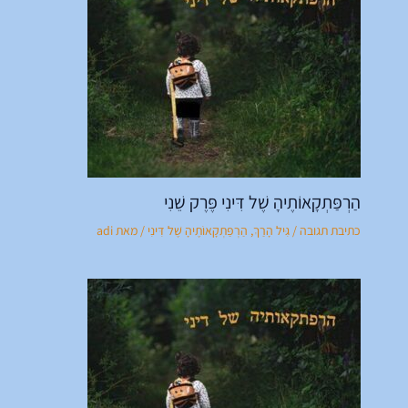
הַרְפַּתְקָאוֹתֶיהָ שֶׁל דִּינִי פֶּרֶק שֵׁנִי
כתיבת תגובה
/
גִּיל הָרַךְ
,
הַרְפַּתְקָאוֹתֶיהָ שֶׁל דִּינִי
/ מאת
adi