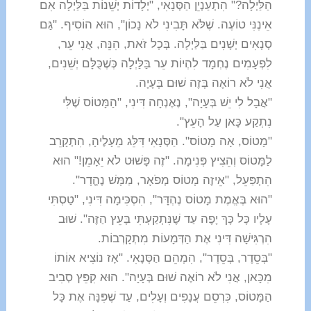
הַלַּיְלָה?" הִתְעַנְיֵן הַסְּנָאִי, "יְלָדוֹת יְשֵׁנוֹת בַּלַּיְלָה אִם
אֵינֶנִּי טוֹעֶה. שֶׁלֹּא תָּבִינִי לֹא נָכוֹן", הוּא הוֹסִיף. "גַּם
סְנָאִים יְשָׁנִים בַּלַּיְלָה. בְּכָל זֹאת, הִנֵּה, אֲנִי עֵר,
לִפְעָמִים נֶחְמָד לִהְיוֹת עֵר בַּלַּיְלָה כְּשֶׁכֻּלָּם יְשֵׁנִים,
אֲנִי לֹא רוֹאֶה בְּזֶה שׁוּם בְּעָיָה.
"אֲבָל לִי יֵשׁ בְּעָיָה", נֶאֶנְחָה דִּינִי, "הַמָּטוֹס שֶׁלִּי
נִתְקַע כָּאן עַל הָעֵץ".
"מָטוֹס, אָה מָטוֹס". הַסְּנָאִי דִּלֵּג מֵעָלֶיהָ, הִתְקָרֵב
לַמָּטוֹס וְהֵצִיץ פְּנִימָה. "זֶה פָּשׁוּט לֹא יֵאָמֵן!" הוּא
הִתְפַּעֵל, "אֵיזֶה מָטוֹס מְפֹאָר, מַמָּשׁ נֶהֱדָר".
"הוּא בֶּאֱמֶת מָטוֹס נֶהְדָּר", הִסְכִּימָה דִּינִי, "טַסְתִּי
עָלָיו כָּל כָּךְ יָפֶה עַד שֶׁנִּתְקַעְתִּי בָּעֵץ הַזֶּה". שׁוּב
הִרְגִּישָׁה דִּינִי אֶת הַדְּמָעוֹת מִתְקָרְבוֹת.
"בְּסֵדֶר, בְּסֵדֶר", הִמְהֵם הַסְּנָאִי. "אָז נוֹצִיא אוֹתוֹ
מִכָּאן, אֲנִי לֹא רוֹאֶה שׁוּם בְּעָיָה". הוּא קִפֵּץ סְבִיב
הַמָּטוֹס, כִּרְסֵם עֲנָפִים וְעָלִים, עַד שֶׁפִּנָּה אֶת כָּל