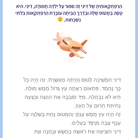
הַרְפַּתְקָאוֹתֶיהָ שֶׁל דִּינִי זֶה סִפּוּר עַל יַלְדָּה חֲמוּדָה, דִּינִי. הִיא
טָסָה בַּמָּטוֹס שֶׁלָּהּ וּבַדֶּרֶךְ הַבַּיְתָה עוֹבֶרֶת הַרְפַּתְקָאוֹת בִּלְתִּי
נִשְׁכָּחוֹת.
דִּינִי הִמְשִׁיכָה לָטוּס וְהָיְתָה מְאֻשֶּׁרֶת. זֶה הָיָה כָּל
כָּךְ נֶחְמָד. פִּתְאוֹם רָאֲתָה עֵץ גָּדוֹל מַמָּשׁ מוּלָהּ.
הִיא לֹא נִבְהֲלָה, מִיָּד סוֹבְבָה אֶת הַהֶגֶה וּבִצְעָהּ
נְחִיתַת חֵרוּם עַל הָעֵץ.
זֶה הָיָה עֵץ מַמָּשׁ עֲנָקִי וְהַמָּטוֹס נָחַת בְּשַׁלְוָה עַל
עָנָף עָבֶה מְרֻפַּד בְּעָלִים.
דִּינִי הוֹצִיאָה אֶת רֹאשָׁהּ בַּחֲשָׁשׁ וּבָחֲנָה אֶת