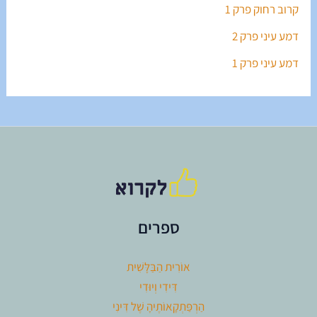
קרוב רחוק פרק 1
דמע עיני פרק 2
דמע עיני פרק 1
ספרים
אוֹרִית הַבַּלָּשִׁית
דִּידִי וְיוּדִי
הַרְפַּתְקָאוֹתֶיהָ שֶׁל דִּינִי