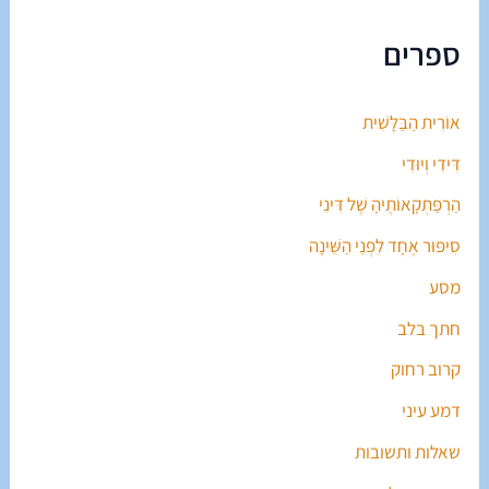
ספרים
אוֹרִית הַבַּלָּשִׁית
דִּידִי וְיוּדִי
הַרְפַּתְקָאוֹתֶיהָ שֶׁל דִּינִי
סִיפּוּר אֶחָד לִפְנֵי הַשֵּׁינָה
מסע
חתך בלב
קרוב רחוק
דמע עיני
שאלות ותשובות