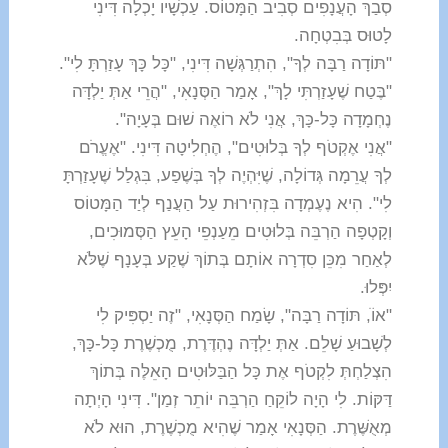
סְבַךְ הָעֲנָפִים סְבִיב הַמָּטוֹס. עַכְשָׁיו יָכְלָה דִּינִי
לָטוּס בְּבִטְחָה.
"תּוֹדָה רַבָּה לְךָ", הִתְרַגְּשָׁה דִּינִי, "כָּל כָּךְ עָזַרְתָּ לִי".
"בֶּטַח שֶׁעָזַרְתִּי לָךְ", אָמַר הַסְּנָאִי, "הֲרֵי אַתְּ יַלְדָּה
נֶחְמָדָה כָּל-כָּךְ, אֲנִי לֹא רוֹאֶה שׁוּם בְּעָיָה".
"אֲנִי אֶקְטֹף לְךָ בְּלוּטִים", הֶחְלִיטָה דִּינִי. "אֶעֱרֹם
לְךָ עֲרֵמָה גְּדוֹלָה, שֶׁיִּהְיֶה לְךָ בְּשֶׁפַע, בִּגְלַל שֶׁעָזַרְתָּ
לִי". הִיא נֶעֶמְדָה בִּזְהִירוּת עַל הַעֲנַף לְיַד הַמָּטוֹס
וְקָטְפָה הַרְבֵּה בְּלוּטִים מֵעַנְפֵי הָעֵץ הַסְּמוּכִים,
לְאַחַר מִכֵּן סִדְרָה אוֹתָם בְּתוֹךְ שֶׁקַע בְּעָנָף שֶׁלֹּא
יִפְּלוּ.
"אוֹֹ, תּוֹדָה רַבָּה", שָׂמַח הַסְּנָאִי, "זֶה יַסְפִּיק לִי
לְשָׁבוּעַ שָׁלֵם. אַתְּ יַלְדָּה נֶהְדֶּרֶת, מֻכְשֶׁרֶת כָּל-כָּךְ,
הִצְלַחְתְּ לִקְטֹף אֶת כָּל הַבַּלּוּטִים הָאֵלֶּה בְּתוֹךְ
דַּקּוֹת. לִי הָיָה לוֹקֵחַ הַרְבֵּה יוֹתֵר זְמַן". דִּינִי הָיְתָה
מְאֻשֶּׁרֶת. הַסְּנָאִי אָמַר שֶׁהִיא מֻכְשֶׁרֶת, הוּא לֹא