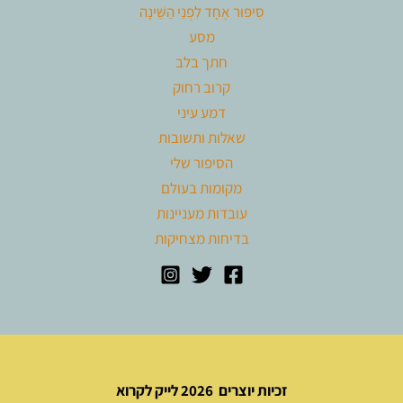
סִיפּוּר אֶחָד לִפְנֵי הַשֵּׁינָה
מסע
חתך בלב
קרוב רחוק
דמע עיני
שאלות ותשובות
הסיפור שלי
מקומות בעולם
עובדות מעניינות
בדיחות מצחיקות
זכיות יוצרים 2026 לייק לקרוא