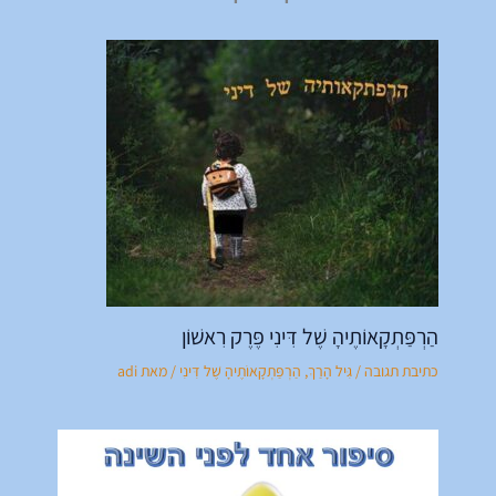
הַרְפַּתְקָאוֹתֶיהָ שֶׁל דִּינִי פֶּרֶק רִאשׁוֹן
כתיבת תגובה
/
גִּיל הָרַךְ
,
הַרְפַּתְקָאוֹתֶיהָ שֶׁל דִּינִי
/ מאת
adi