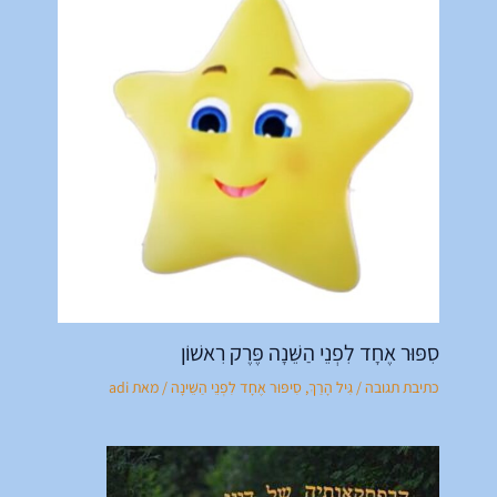
סִפּוּר אֶחָד לִפְנֵי הַשֵּׁנָה פֶּרֶק רִאשׁוֹן
כתיבת תגובה
/
גִּיל הָרַךְ
,
סִיפּוּר אֶחָד לִפְנֵי הַשֵּׁינָה
/ מאת
adi