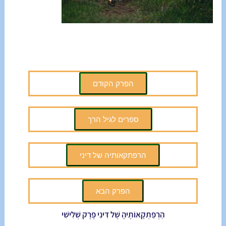
הפרק הקודם
ספרים לגיל הרך
הרפתקאותיה של דיני
הפרק הבא
הַרְפַּתְקָאוֹתֶיהָ שֶׁל דִּינִי פֶּרֶק שְׁלִישִׁי