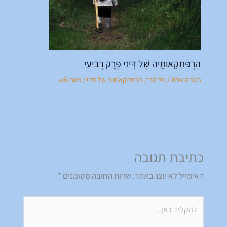
הַרְפַּתְקָאוֹתֶיהָ שֶׁל דִּינִי פֶּרֶק רְבִיעִי
תגובה אחת
/
גִּיל הָרַךְ
,
הַרְפַּתְקָאוֹתֶיהָ שֶׁל דִּינִי
/ מאת
adi
כתיבת תגובה
האימייל לא יוצג באתר.
שדות החובה מסומנים
*
להקליד
כאן...