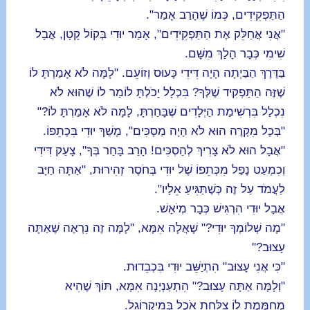
הַתַּפְקִידִים, כְּמוֹ שֶׁהָרַב אָמַר".
"אֲנִי אֲחַלֵּק אֶת הַתַּפְקִידִים", אָמַר יוּדִי בְּקוֹל קָטָן, אֲבָל
שִׁימִי כְּבָר הָלַךְ מִשָּׁם.
בַּדֶּרֶךְ הַבַּיְתָה הָיָה דִּידִי כָּעוּס וְזוֹעֵם. "לָמָּה לֹא אָמַרְתָּ לוֹ
שֶׁזֶּה הַתַּפְקִיד שֶׁלְּךָ? בִּכְלָל יָכֹלְתָּ לוֹמַר לוֹ שֶׁהוּא לֹא
נִכְלַל בִּרְשִׁימַת הַיְּלָדִים שֶׁבָּחַרְתָּ, לָמָּה לֹא אָמַרְתָּ לוֹ?"
"בְּכָל מִקְרֶה הוּא לֹא הָיָה מַסְכִּים", מָשַׁךְ יוּדִי בִּכְתֵפוֹ.
"אֲבָל הוּא לֹא צָרִיךְ לְהַסְכִּים! הָרַב בָּחַר בְּךָ", צָעַק דִּידִי
וְכִמְעַט נָפַל מִכְּתֵפוֹ שֶׁל יוּדִי בְּחֹסֶר זְהִירוּת, "אַתָּה חַיָּב
לַעֲמֹד עַל זֶה כְּשֶׁתַּגִּיעַ אֵלָיו".
אֲבָל יוּדִי הִרְגִּישׁ כְּבָר מְיֹאָשׁ.
"מָה שְׁלוֹמְךָ יוּדִי?" שָׁאֲלָה אִמָּא, "לָמָּה זֶה נִרְאֶה שֶׁאַתָּה
עָצוּב?"
"כִּי אֲנִי עָצוּב" הִתְיַשֵּׁב יוּדִי בִּכְבֵדוּת.
"וְלָמָּה אַתָּה עָצוּב?" הִתְעַנְיְנָה אִמָּא, תּוֹךְ שֶׁהִיא
מְחַמֶּמֶת לוֹ צַלַּחַת אֹכֶל בְּמִיקְרוֹגַל.