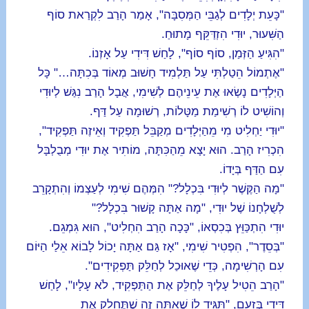
"כָּעֵת יְלָדִים לְגַבֵּי הַמְּסִבָּה", אָמַר הָרַב לִקְרַאת סוֹף
הַשִּׁעוּר, יוּדִי הִזְדַּקֵּף מָתוּחַ.
"הִגִּיעַ הַזְּמַן, סוֹף סוֹף", לָחַשׁ דִּידִי עַל אָזְנוֹ.
"אֶתְמוֹל הֵטַלְתִּי עַל תַּלְמִיד חָשׁוּב מְאוֹד בְּכִתָּה…" כָּל
הַיְּלָדִים נָשְׂאוּ אֶת עֵינֵיהֶם לְשִׁימִי, אֲבָל הָרַב נִגַּשׁ לְיוּדִי
וְהוֹשִׁיט לוֹ רְשִׁימַת מַטָּלוֹת, רְשׁוּמָה עַל דַּף.
"יוּדִי יַחְלִיט מִי מֵהַיְּלָדִים מְקַבֵּל תַּפְקִיד וְאֵיזֶה תַּפְקִיד",
הִכְרִיז הָרַב. הוּא יָצָא מֵהַכִּתָּה, מוֹתִיר אֶת יוּדִי מְבֻלְבָּל
עִם הַדַּף בְּיָדוֹ.
"מָה הַקֶּשֶׁר לְיוּדִי בִּכְלָל?" הִמְּהֶם שִׁימִי לְעַצְמוֹ וְהִתְקָרֵב
לְשֻׁלְחָנוֹ שֶׁל יוּדִי, "מָה אַתָּה קָשׁוּר בִּכְלָל?"
יוּדִי הִתְכַּוֵּץ בְּכִסְאוֹ, "כָּכָה הָרַב הִחְלִיט", הוּא גִּמְגֵם.
"בְּסֵדֶר", הִפְטִיר שִׁימִי, "אָז גַּם אַתָּה יָכוֹל לָבוֹא אֵלַי הַיּוֹם
עִם הָרְשִׁימָה, כְּדֵי שֶׁאוּכַל לְחַלֵּק תַּפְקִידִים".
"הָרַב הֵטִיל עָלֶיךָ לְחַלֵּק אֶת הַתַּפְקִיד, לֹא עָלָיו", לָחַשׁ
דִּידִי בְּזַעַם, "תַּגִּיד לוֹ שֶׁאַתָּה זֶה שֶׁתֶּחָלֵק אֶת