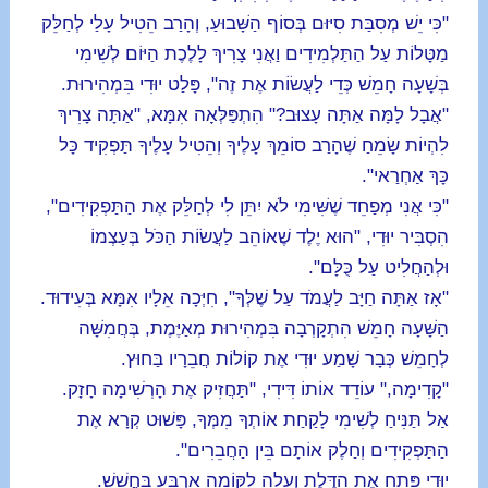
"כִּי יֵשׁ מְסִבַּת סִיּוּם בְּסוֹף הַשָּׁבוּעַ, וְהָרַב הֵטִיל עָלַי לְחַלֵּק
מַטָּלוֹת עַל הַתַּלְמִידִים וַאֲנִי צָרִיךְ לָלֶכֶת הַיּוֹם לְשִׁימִי
בְּשָׁעָה חָמֵשׁ כְּדֵי לַעֲשׂוֹת אֶת זֶה", פָּלַט יוּדִי בִּמְהִירוּת.
"אֲבָל לָמָּה אַתָּה עָצוּב?" הִתְפַּלְּאָה אִמָּא, "אַתָּה צָרִיךְ
לִהְיוֹת שָׂמֵחַ שֶׁהָרַב סוֹמֵךְ עָלֶיךָ וְהֵטִיל עָלֶיךָ תַּפְקִיד כָּל
כָּךְ אַחְרַאי".
"כִּי אֲנִי מְפַחֵד שֶׁשִּׁימִי לֹא יִתֵּן לִי לְחַלֵּק אֶת הַתַּפְקִידִים",
הִסְבִּיר יוּדִי, "הוּא יֶלֶד שֶׁאוֹהֵב לַעֲשׂוֹת הַכֹּל בְּעַצְמוֹ
וּלְהַחֲלִיט עַל כֻּלָּם".
"אָז אַתָּה חַיָּב לַעֲמֹד עַל שֶׁלְּךָ", חִיְּכָה אֵלָיו אִמָּא בְּעִידוּד.
הַשָּׁעָה חָמֵשׁ הִתְקָרְבָה בִּמְהִירוּת מְאַיֶּמֶת, בְּחֲמִשָּׁה
לְחָמֵשׁ כְּבָר שָׁמַע יוּדִי אֶת קוֹלוֹת חֲבֵרָיו בַּחוּץ.
"קָדִימָה," עוֹדֵד אוֹתוֹ דִּידִי, "תַּחֲזִיק אֶת הָרְשִׁימָה חָזָק.
אַל תַּנִּיחַ לְשִׁימִי לָקַחַת אוֹתְךָ מִמְּךָ, פָּשׁוּט קְרָא אֶת
הַתַּפְקִידִים וְחַלֶק אוֹתָם בֵּין הַחֲבֵרִים".
יוּדִי פָּתַח אֶת הַדֶּלֶת וְעָלָה לַקּוֹמָה אַרְבַּע בַּחֲשָׁשׁ.