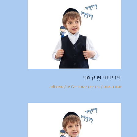
דִּידִי וְיוּדִי פֶּרֶק שֵׁנִי
תגובה אחת
/
דִּידִי וְיוּדִי
,
ספרי ילדים
/ מאת
adi