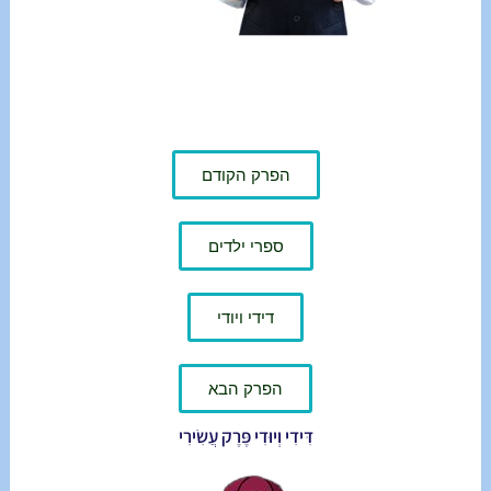
הפרק הקודם
ספרי ילדים
דידי ויודי
הפרק הבא
דִּידִי וְיוּדִי פֶּרֶק עֲשִׂירִי