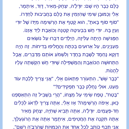
כֻּלָּם כְּבָר הָיוּ שָׁם: יוּדָלֶ'ה, יִצְחָק-מֵאִיר, דָּוִד, אִיתָמָר,
אֵלִי וְכַמּוּבָן שִׁימִי שֶׁהִזְמִין אֶת כֻּלָּם בַּחֲבִיבוּת לְחַדְרוֹ.
"סוֹף סוֹף בָּאתָ", הוּא קָטַף אֶת הָרְשִׁימָה מִיָּדוֹ שֶׁל יוּדִי
וְעַיֵּן בָּהּ. יוּדִי חָשׁ בִּבְעִיטָה קְטַנָּה וְכוֹאֶבֶת לְיַד אָזְנוֹ.
הַפְּגִישָׁה הָיְתָה עַלִּיזָה, הַיְּלָדִים דִּבְּרוּ עַל נוֹשְׂאִים
מְעַנְיְנִים, עַל אֵרוּעִים בַּכִּתָּה וְהֶחֱלִיפוּ בְּדִיחוֹת. זֶה הָיָה
דַּוְקָא נֶחְמָד לָשֶׁבֶת בַּחֶדֶר וְלִשְׁמֹעַ אוֹתָם מְדַבְּרִים, אֲבָל
הַתְּחוּשָׁה הַכּוֹאֶבֶת וְהַמַּשְׁפִּילָה שֶׁיּוּדִי חָשׁ הִקְשְׁתָה עָלָיו
לֵהָנוֹת.
"כְּבָר שֵׁשׁ", הִתְעוֹרֵר פִּתְאוֹם אֵלִי, "אֲנִי צָרִיךְ לָלֶכֶת עוֹד
מְעַט, אוּלַי נְחָלֵק כְּבָר תַּפְקִידִים?"
"בֶּטַח", טָפַח שִׂימִי עַל מִצְחוֹ, "הֲרֵי בִּשְׁבִיל זֶה הִתְאַסַּפְנוּ
כָּאן, אֵיפֹה הָרְשִׁימָה? אָז אֵלִי, אַתָּה צָרִיךְ לִדְאֹג לְכֵּלִים
חַד-פַּעֲמַיִם. יוּדָלֶ'ה, אַתָּה תָּבִיא שְׁתִיָּה, יִצְחָק מֵאִיר
אַתָּהּ תִּקְנֶה אֶת הַחֲטִיפִים, אִיתָמָר אַתָּה אֶת הָרוֹגְעַלְךְ,
אֲנִי תֶּכֶף כּוֹתֵב לְכָל אֶחָד אֶת הַכַּמּוּיוֹת שֶׁהָרֶבֶּ'ה רָשַׁם",