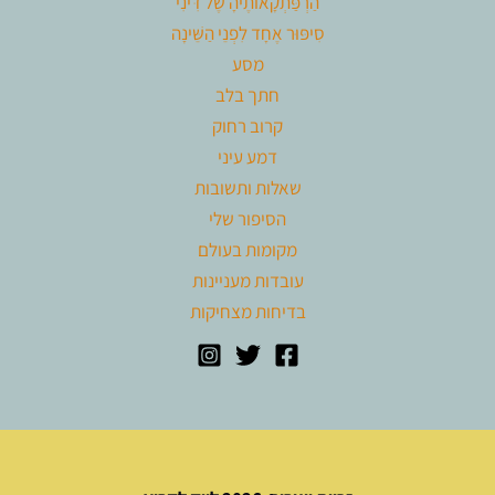
הַרְפַּתְקָאוֹתֶיהָ שֶׁל דִּינִי
סִיפּוּר אֶחָד לִפְנֵי הַשֵּׁינָה
מסע
חתך בלב
קרוב רחוק
דמע עיני
שאלות ותשובות
הסיפור שלי
מקומות בעולם
עובדות מעניינות
בדיחות מצחיקות