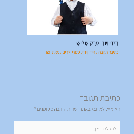
דִּידִי וְיוּדִי פֶּרֶק שְׁלִישִׁי
כתיבת תגובה
/
דִּידִי וְיוּדִי
,
ספרי ילדים
/ מאת
adi
כתיבת תגובה
האימייל לא יוצג באתר.
שדות החובה מסומנים
*
להקליד
כאן...