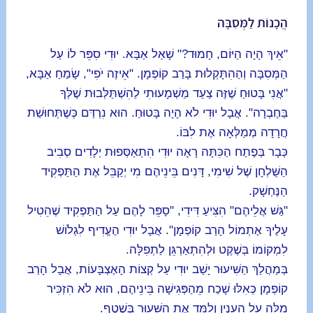
הֲכָנוֹת לַמְּסִבָּה
"אֵיךְ הָיָה הַיּוֹם, חָמוּד?" שָׁאַל אַבָּא. יוּדִי סִפֵּר לוֹ עַל
הַמְּסִבָּה וְהַהִתָּקְלוּת בָּרַב קוֹפְמָן. "אֵיזֶה יֹפִי", שָׂמַחַ אַבָּא,
"אֲנִי בָּטוּחַ שֶׁזֶּה צַעַד מַשְׁמָעוּתִי לַהִשְׁתַּלְּבוּת שֶׁלְּךָ
בַּחֶבְרָה". אֲבָל יוּדִי לֹא הָיָה בָּטוּחַ. הוּא נִרְדַּם כְּשֶׁתְּחוּשַׁת
חֲרָדָה מְמַלְּאָה אֶת לִבּוֹ.
כְּבָר בְּפֶתַח הַכִּתָּה רָאָה יוּדִי הִתְאַסְּפוּת יְלָדִים סְבִיב
הַשֻּׁלְחָן שֶׁל שִׁימִי, דָּנִים בֵּינֵיהֶם מִי יְקַבֵּל אֶת הַתַּפְקִיד
הַנֶּחְשָׁק.
"גַּשׁ אֲלֵיהֶם" הִצִּיעַ דִּידִי, "סָפֵּר לָהֶם עַל הַתַּפְקִיד שֶׁהֵטִיל
עָלֶיךָ אֶתְמוֹל הָרַב קוֹפְמָן". אֲבָל יוּדִי הֶעֱדִיף לִגְלֹושׁ
לִמְקוֹמוֹ בְּשֶׁקֶט וּלְהִתְאַרְגֵּן לַתְפִלָּה.
בְּמַהֲלַךְ הַשִּׁיעוּר יָשַׁב יוּדִי עַל קְצוֹת הָאֶצְבָּעוֹת, אֲבָל הָרַב
קוֹפְמָן כְּאִלּוּ שָׁכַח מֵהַפְּגִישָׁה בֵּינֵיהֶם, הוּא לֹא הִזְכִּיר
מִלָּה עַל הָעִנְיָן וְלִמֵּד אֶת הַשִּׁעוּר בְּשֶׁטֶף.