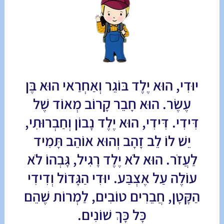
יוּדִי, הוּא יֶלֶד בּוֹגֵר וְאַחְרַאי הוּא בֶּן
עֶשֶׂר. הוּא חָבֵר קָרוֹב מְאוֹד שֶׁל
דִּידִי. דִּידִי, הוּא יֶלֶד נָבוֹן וְחַבְרוּתִי,
יֵשׁ לוֹ לֵב זָהָב וְהוּא אוֹהֵב תָּמִיד
לַעֲזֹר. הוּא לֹא יֶלֶד רָגִיל, גָּבְהוֹ לֹא
עוֹלֶה עַל אֶצְבַּע. יוּדִי הַגָּדוֹל וְדִידִי
הַקָּטָן, חֲבֵרִים טוֹבִים, לַמְרוֹת שֶׁהֵם
כָּל כָּךְ שׁוֹנִים.