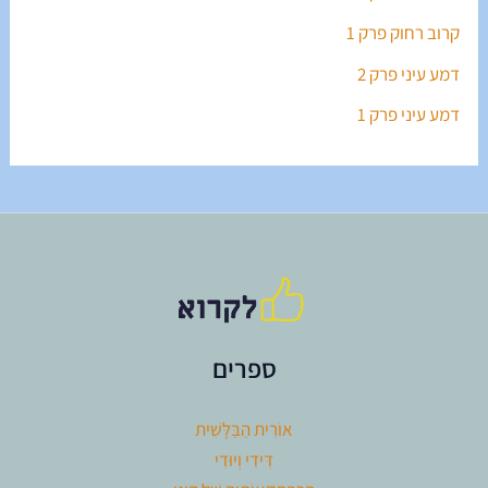
קרוב רחוק פרק 1
דמע עיני פרק 2
דמע עיני פרק 1
ספרים
אוֹרִית הַבַּלָּשִׁית
דִּידִי וְיוּדִי