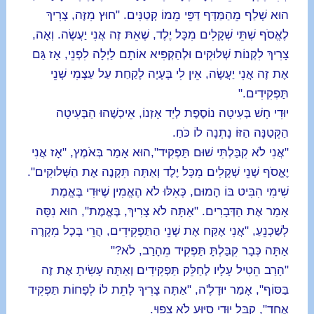
הוּא שָׁלַף מֵהַמַּדָּף דַּפֵּי מֵמוֹ קְטַנִּים. "חוּץ מִזֶּה, צָרִיךְ
לֶאֱסֹף שְׁתֵּי שְׁקָלִים מִכָּל יֶלֶד, שֶׁאֵתּ זֶה אֲנִי יַעֲשֶׂה. וְאָה,
צָרִיךְ לִקְנוֹת שְׁלוּקִים וּלְהַקְפִּיא אוֹתָם לַיְלָה לִפְנֵי, אָז גַּם
אֶת זֶה אֲנִי יַעֲשֶׂה, אֵין לִי בְּעָיָה לָקַחַת עַל עַצְמִי שְׁנֵי
תַּפְקִידִים."
יוּדִי חָשׁ בְּעִיטָה נוֹסֶפֶת לְיַד אָזְנוֹ, אֵיכְשֶׁהוּ הַבְּעִיטָה
הַקְּטַנָּה הַזּוֹ נָתְנָה לוֹ כֹּחַ.
"אֲנִי לֹא קִבַּלְתִּי שׁוּם תַּפְקִיד",הוּא אָמַר בְּאֹמֶץ, "אָז אֲנִי
יֶאֱסֹף שְׁנֵי שְׁקָלִים מִכָּל יֶלֶד וְאַתָּה תִּקְנֶה אֶת הַשְּׁלוּקִים".
שִׁימִי הִבִּיט בּוֹ הָמוּם, כְּאִלּוּ לֹא הֶאֱמִין שֶׁיּוּדִי בֶּאֱמֶת
אָמַר אֶת הַדְּבָרִים. "אַתָּה לֹא צָרִיךְ, בֶּאֱמֶת", הוּא נִסָּה
לְשַׁכְנֵעַ, "אֲנִי אֶקַּח אֶת שְׁנֵי הַתַּפְקִידִים, הֲרֵי בְּכָל מִקְרֶה
אַתָּה כְּבָר קִבַּלְתָּ תַּפְקִיד מֵהָרַב, לֹא?"
"הָרַב הֵטִיל עָלָיו לְחַלֵּק תַּפְקִידִים וְאַתָּה עָשִׂיתָ אֶת זֶה
בַּסּוֹף", אָמַר יוּדָלֶ'ה, "אַתָּה צָרִיךְ לָתֵת לוֹ לְפָחוֹת תַּפְקִיד
אֶחָד", קִבֵּל יוּדִי סִיּוּעַ לֹא צָפוּי.