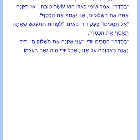
"בְּסֵדֶר", אָמַר שִׁימִי כְּאִלּוּ הוּא עוֹשֶׂה טוֹבָה, "אָז תִּקְּנֶה
אַתָּה אֶת הַשְּׁלוּקִים, אֲנִי יֶאֱסֹף אֶת הַכֶּסֶף".
"אַל תַּסְכִּים!" צָעַק דִּידִי בְּאָזְנוֹ, "לְפָחוֹת תִּתְעַקֵּשׁ שֶׁאַתָּה
תֶּאֱסֹף אֶת הַכֶּסֶף".
"בְּסֵדֶר!" הִסְכִּים יוּדִי, "אֲנִי אֶקְנֶה אֶת הַשְּׁלוּקִים". דִּידִי
נֶאֱנַח בְּאַכְזָבָה עַל אָזְנוֹ, אֲבָל יוּדִי הָיָה גֵּאֶה בְּעַצְמוֹ.