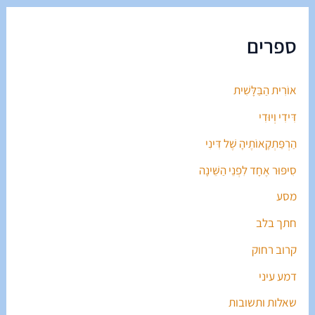
ספרים
אוֹרִית הַבַּלָּשִׁית
דִּידִי וְיוּדִי
הַרְפַּתְקָאוֹתֶיהָ שֶׁל דִּינִי
סִיפּוּר אֶחָד לִפְנֵי הַשֵּׁינָה
מסע
חתך בלב
קרוב רחוק
דמע עיני
שאלות ותשובות