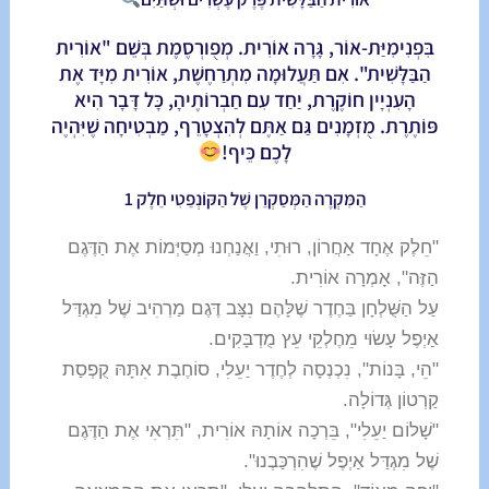
בִּפְנִימִיַּת-אוֹר, גָּרָה אוֹרִית. מְפֻורְסֶמֶת בְּשֵׁם "אוֹרִית
הַבַּלָּשִׁית". אִם תַּעֲלוּמָה מִתְרַחֶשֶׁת, אוֹרִית מִיָּד אֶת
הָעִנְיָין חוֹקֶרֶת, יַחַד עִם חַבְרוֹתֶיהָ, כָּל דָּבָר הִיא
פּוֹתֶרֶת. מֻזְמָנִים גַּם אַתֶּם לְהִצְטָרֵף, מַבְטִיחָה שֶׁיִּהְיֶה
לָכֶם כֵּיף!
הַמִּקְרֶה הַמְּסַקְרֵן שֶׁל הַקּוֹנְפֵטִי חֵלֶק 1
"חֵלֶק אֶחָד אַחֲרוֹן, רוּתִי, וַאֲנַחְנוּ מְסַיְּמוֹת אֶת הַדֶּגֶם
הַזֶּה", אָמְרָה אוֹרִית.
עַל הַשֻּׁלְחָן בַּחֶדֶר שֶׁלָּהֶם נִצָּב דֶּגֶם מַרְהִיב שֶׁל מִגְדַּל
אַיְפֶל עָשׂוּי מֵחֶלְקֵי עֵץ מֻדְבָּקִים.
"הֵי, בָּנוֹת", נִכְנְסָה לְחֶדֶר יַעֵלִי, סוֹחֶבֶת אִתָּהּ קֻפְסַת
קַרְטוֹן גְּדוֹלָה.
"שָׁלוֹם יַעֵלִי", בֵּרְכָה אוֹתָהּ אוֹרִית, "תִּרְאִי אֶת הַדֶּגֶם
שֶׁל מִגְדַּל אַיְפֶל שֶׁהִרְכַּבְנוּ".