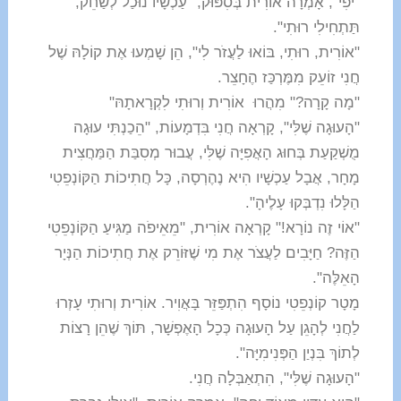
"יֹפִי", אָמְרָה אוֹרִית בְּסִפּוּק, "עַכְשָׁיו נוּכַל לְשַׂחֵק,
תַּתְחִילִי רוּתִי".
"אוֹרִית, רוּתִי, בּוֹאוּ לַעֲזֹר לִי", הֵן שָׁמְעוּ אֶת קוֹלָהּ שֶׁל
חֲנִי זוֹעֵק מִמֶּרְכַּז הֶחָצֵר.
"מָה קָרָה?" מִהֲרוּ אוֹרִית וְרוּתִי לִקְרָאתָהּ"
"הָעוּגָה שֶׁלִּי", קָרְאָה חֲנִי בִּדְמָעוֹת, "הֵכַנְתִּי עוּגָה
מֻשְׁקַעַת בְּחוּג הָאֲפִיָּה שֶׁלִּי, עֲבוּר מְסִבַּת הַמַּחֲצִית
מָחָר, אֲבָל עַכְשָׁיו הִיא נֶהֶרְסָה, כָּל חֲתִיכוֹת הַקּוֹנְפֵטִי
הַלָּלוּ נִדְבְּקוּ עָלֶיהָ".
"אוֹי זֶה נוֹרָא!" קָרְאָה אוֹרִית, "מֵאֵיפֹה מַגִּיעַ הַקּוֹנְפֵטִי
הַזֶּה? חַיָּבִים לַעֲצֹר אֶת מִי שֶׁזּוֹרֵק אֶת חֲתִיכוֹת הַנְּיָר
הָאֵלֶּה".
מָטָר קוֹנְפֵטִי נוֹסָף הִתְפַּזֵּר בָּאֲוִיר. אוֹרִית וְרוּתִי עָזְרוּ
לַחֲנִי לְהָגֵן עַל הָעוּגָה כְּכָל הָאֶפְשָׁר, תּוֹךְ שֶׁהֵן רָצוֹת
לְתוֹךְ בִּנְיַן הַפְּנִימִיָּה".
"הָעוּגָה שֶׁלִּי", הִתְאַבְּלָה חֲנִי.