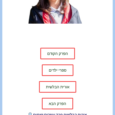
הפרק הקודם
ספרי ילדים
אורית הבלשית
הפרק הבא
אוֹרִית הַבַּלָּשִׁית פֶּרֶק עֶשְׂרִים וּשְׁתַּיִם