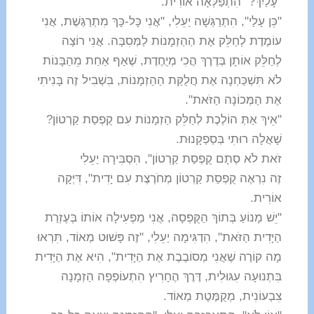
"עָלַיִךְ?" הִתְפַּלְּאָה אוֹרִית.
"כֵּן עָלַי", הִתְרַגְּשָׁה יַעֵלִי, "אֲנִי כָּל-כָּךְ מִתְרַגֶּשֶׁת, אֲנִי
עוֹמֶדֶת לְחַלֵּק אֶת הַהַזְמָנוֹת לַמְּסִבָּה. אֲנִי רוֹצָה
לְחַלֵּק אוֹתָן בְּדֶרֶךְ הֲכִי מְיֻחֶדֶת, שֶׁאַף אַחַת מֵהַבָּנוֹת
לֹא תִּשְׁכַּחְנָה אֶת חֲלֻקַּת הַהַזְמָנוֹת, בִּשְׁבִיל זֶה בָּנִיתִי
אֶת הַמְּכוֹנָה הַזֹּאת".
"אֵיךְ אַתְּ הוֹלֶכֶת לְחַלֵּק הַזְמָנוֹת עִם קֻפְסַת קַרְטוֹן?
שָׁאֲלָה רוּתִי בְּסַפְקָנוּת.
זֹאת לֹא סְתָם קֻפְסַת קַרְטוֹן", הִסְבִּירָה יַעֵלִי
זֶה נִרְאֶה קֻפְסַת קַרְטוֹן מְחֹרֶצֶת עִם יָדִית", דִּיְּקָה
אוֹרִית.
"יֵשׁ מָנוֹעַ בְּתוֹךְ הַקֻּפְסָה, אֲנִי מַפְעִילָה אוֹתוֹ בְּעֶזְרַת
הַיָּדִית הַזֹּאת", הִדְגִּימָה יַעֵלִי, "זֶה פָּשׁוּט מְאוֹד, תִּרְאוּ
מָה קוֹרֶה שֶׁאֲנִי מְסוֹבֶבֶת אֶת הַיָּדִית", הִיא אֶת הַיָּדִית
בִּתְנוּעָה עִגּוּלִית, דֶּרֶךְ הֶחָרִיץ הִתְעוֹפְפָה הַזְמָנָה
צִבְעוֹנִית, מְקֻמֶּטֶת מְאוֹד.