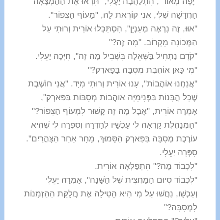
"יָפֶה מְאוֹד", הִתְלַהֲבָה יַעֲלִי, "תִּרְאוּ אֶת הַהַמְצָאָה
הַחֲדָשָׁה שֶׁלִּי, אֲנִי קוֹרֵאת לָהּ, "מָעוֹף הַצִּפּוֹר".
"אוּוּ, זֶה נִרְאֶה מְעַנְיֵן", הִסְתַּכְּלוּ אוֹרִית וְרוּתִי עַל
הַמְּכוֹנָה מִקָּרוֹב. "מָה זֶה?"
"קֹדֶם נַתְחִיל בַּשְּׁאֵלָה בִּשְׁבִיל מָה זֶה", חִיְּכָה יַעֵלִי.
"מִי כָּאן אוֹהֶבֶת מִסִּבָּה בַּפַּארְק?"
"אֲנַחְנוּ אוֹהֲבוֹת", עָנוּ אוֹרִית וְרוּתִי מִיָּד. "אֲנִי חוֹשֶׁבֶת
שֶׁכָּל הֲבָּנוֹת בַּפְּנִימִיָּה אוֹהֲבוֹת מְסִבּוֹת בַּפַּארְק",
אָמְרָה אוֹרִית, "אֲבָל מָה זֶה קָשׁוּר לִמְעוֹף הַצִּפּוֹר?"
"הַמְּנַהֶלֶת קָרְאָה לִי עַכְשָׁיו לְחַדְרָהּ וְסִפְּרָה לִי שֶׁהִיא
עוֹרֶכֶת מְסִבָּה בַּפַּארְק הַסָּמוּךְ, מָחָר אַחַר הַצָּהֳרַיִם".
סִפְּרָה יַעֵלִי.
"לִכְבוֹד מָה?" הִתְפַּלְּאָה אוֹרִית.
"לִכְבוֹד סִיּוּם הַמַּחֲצִית שֶׁל הַשָּׁנָה", אָמְרָה יַעֵלִי
וְעַכְשָׁו, נַחֲשׁוּ עַל מִי הִיא הֵטִילָה אֶת חֲלֻקַּת הַהַזְמָנוֹת
לִמְסִבָּה?"