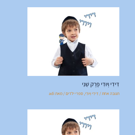
דִּידִי וְיוּדִי פֶּרֶק שֵׁנִי
תגובה אחת
/
דִּידִי וְיוּדִי
,
ספרי ילדים
/ מאת
adi