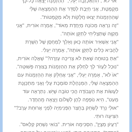
"אוֹי לֹא", הִתְאַכְזְבָה יַעֵלִי, "הַהַזְמָנָה יָצְאָה כָּל-כָּךְ
מְקֻמֶּטֶת, אֲנִי חַיֶּבֶת לְסַדֵּר אֶת הַהַמְצָאָה שֶׁלִּי
שֶׁהַהַזְמָנוֹת יֵצְאוּ חֲלָקוֹת וְלֹא מְקֻמָּטוֹת".
"זֶה נִרְאֶה מְכוֹנָהּ מְיֻחֶדֶת מְאוֹד", אָמְרָה אוֹרִית, "אֲנִי
מְקַוָּהּ שֶׁתַּצְלִיחִי לְתַקֵּן אוֹתָהּ".
"אֲנִי אַשְׁאִיר אוֹתָהּ כָּאן וְאֵלֵךְ לַמַּחְסָן שֶׁל הַשָּׁרָת
לְהָבִיא כֵּלִים לְתַקֵּן אוֹתָהּ", אָמְרָה יַעֵלִי.
"אַתְּ בְּטוּחָה שֶׁאַתְּ לֹא צְרִיכָה עֶזְרָה?" שָׁאֲלָה אוֹרִית,
"נוּכַל לַעֲזֹר לָךְ לְחַלֵּק אֶת הַהַזְמָנוֹת בְּצוּרָה פְּשׁוּטָה".
"אוֹֹ לֹא", אָמְרָה יַעֵלִי, "אֲנִי אֲחַלֵּק אֶת הַהַזְמָנוֹת עִם
הַהַמְצָאָה שֶׁלִּי, הַמְּנַהֶלֶת סוֹמֶכֶת עָלַי וַאֲנִי מִתְכַּוֶּנֶת
לַעֲשׂוֹת אֶת הָעֲבוֹדָה הֲכִי טוֹבָה שֶׁיֵּשׁ. נִתְרָאֶה עוֹד
מְעַט", הִיא נוֹפְפָה לָהֶן לְשָׁלוֹם וְיָצְאָה מֵהַחֶדֶר.
"אוּלַי נֵרֵד לְשַׂחֵק בְּחָצַר הַפְּנִימִיָּה לִפְנֵי אֲרוּחַת עֶרֶב?"
הִצִּיעָה רוּתִי.
"רַעֲיוֹן מְצֻיָּן", הִסְכִּימָה אוֹרִית. "בּוֹאִי נִשְׁחַק קְלָאס".