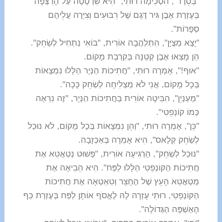
"בְּסֵדֶר", הִסְכִּימָה רוּתִי, "הִיא שִׂרְטְטָה עַל הָרִצְפָּה
בְּעֶזְרַת אֶבֶן גִּיר דֶּגֶם שֶׁל רִבּוּעִים וְצִיְּרָה עֲלֵיהֶם
סְפָרוֹת".
"יָצָא מְצֻיָּן", הִתְלַהֲבָה אוֹרִית, "בּוֹאִי נַתְחִיל לְשַׂחֵק".
הֵן מָצְאוּ אֶבֶן קְטַנָּה בְּקִרְבַת מָקוֹם.
"אוּף!", אָמְרָה רוּתִי, "חֲתִיכוֹת הַנְּיָר הַלָּלוּ נִמְצָאוֹת
בְּכָל מָקוֹם, אֲנִי לֹא מַצְלִיחָה לְשַׂחֵק כָּכָה".
"מְעַנְיֵן", הִבִּיטָה אוֹרִית בַּחֲתִיכוֹת הַנְּיָר, "זֶה נִרְאֶה
כְּמוֹ קוֹנְפֵטִי".
"כֵּן", אָמְרָה רוּתִי, "וְהֵן נִמְצָאוֹת בְּכָל מָקוֹם, לֹא נוּכַל
לְשַׂחֵק קְלָאס", הִיא אָמְרָה בְּאַכְזָבָה.
"נוּכַל לְשַׂחֵק", הָרְגִיעָה אוֹרִית, "פָּשׁוּט נְטַאֲטֵא אֶת
חֲתִיכוֹת הַקּוֹנְפֵטִי הַלָּלוּ לַפַּח". הִיא הֵבִיאָה אֶת
מַטְאֲטֵא הָעֵץ שֶׁל הֶחָצֵר וְטִאַטְאָה אֶת חֲתִיכוֹת
הַקּוֹנְפֵטִי, רוּתִי עָזְרָה לָהּ לֶאֱסֹף אוֹתָן לַפַּח בְּעֶזְרַת כַּף
הָאַשְׁפָּה הַגְּדוֹלָה".