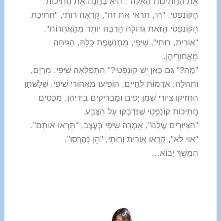
אֶת הַחֲתִיכוֹת הָאֵלֶּה", הִיא בָּחֲנָה אֶת חֲתִיכוֹת
הַקּוֹנְפֵטִי. "הֵי, תִּרְאִי אֶת זֶה", קָרְאָה רוּתִי, "חֲתִיכַת
הַקּוֹנְפֵטִי הַזֹּאת גְּדוֹלָה הַרְבֵּה יוֹתֵר מֵהָאֲחֵרוֹת".
"אוֹרִית, רוּתִי", שִׁיּפִי, מִתְנַשֶּׁפֶת כֻּלָּהּ, הֵגִיחָה
מֵאֲחוֹרֵיהֶן.
"מָה?" גַּם כָּאן יֵשׁ קוֹנְפֵטִי?" הִתְפַּלְּאָה שִׁיּפִי. מִרְיָם,
וּתְהִלָּה, אֲדֻמּוֹת לְחַיִּים, הוֹפִיעוּ מֵאֲחוֹרֵי שִׁיּפִי, שְׁלָשְׁתָּן
הֶחֱזִיקוּ צִיּוּרֵי שֶׁמֶן יָפִים וּמַבְרִיקִים בִּידֵיהֶן, מְכֻסִּים
חֲתִיכוֹת קוֹנְפֵטִי שֶׁנִּדְבְּקוּ עַל הַצֶּבַע.
"הַצִּיּוּרִים שֶׁלָּנוּ", אָמְרָה שִׁיּפִי בְּעֶצֶב, "תִּרְאוּ אוֹתָם".
"אוֹי לֹא", קָרְאוּ אוֹרִית וְרוּתִי, "הֵן נֶהֶרְסוּ".
הֶמְשֵׁךְ יָבוֹא…