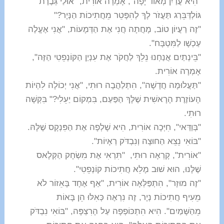
"הִיא עֲדַיִן מְאוֹד יָפָה", אָמְרָה אוֹרִית, "אוּלַי גְּבֶרֶת
גּוֹלְדְּבֵּרְג תַּעֲזֹר לָךְ לְהִפָּטֵר מֵחֲתִיכוֹת הַנְּיָר?"
"זֶה רַעֲיוֹן טוֹב, מָחֲתָה חֲנִי אֶת הַדְּמָעוֹת, "אֲנִי אֶעֱלֶה
עַכְשָׁו לַמִּטְבָּח".
"בֵּינְתַיִם אֲנַחְנוּ נֵלֵךְ לַחֲקֹר אֶת עִנְיַן הַקּוֹנְפֵטִי הַזֶּה",
אָמְרָה אוֹרִית.
"תַּעֲלוּמָה חֲדָשָׁה", הִתְלַהֲבָה רוּתִי, "אֲנִי יְכוֹלָה לִהְיוֹת
הָעוֹזֶרֶת הָרָאשִׁית שֶׁלָּךְ הַפַּעַם, בִּמְקוֹם יַעֵלִי?" בִּקְּשָׁה
רוּתִי.
"בְּוַדַּאי", חִיְּכָה אוֹרִית, הִיא שָׁלְפָה אֶת הַפִּנְקָס שֶׁלָּהּ.
"בּוֹאִי נֵצֵא הַחוּצָה וְנִבְדֹּק רְאָיוֹת".
"אוֹרִית", קָרְאָה רוּתִי, "תִּרְאִי אֶת מִשְׂחָק הַקְּלָאס
שֶׁלָּנוּ, הוּא שׁוּב מָלֵא חֲתִיכוֹת קוֹנְפֵטִי".
"זֶה מוּזָר", הִתְפַּלְּאָה אוֹרִית, "אַף אֶחָד בָּאֵזוֹר לֹא
מֵעִיף חֲתִיכוֹת נְיָר, זֶה נִרְאֶה כְּאִלּוּ הֵן בָּאוֹת
מֵהַשָּׁמַיִם". הִיא הִתְכּוֹפְפָה עַל הָרִצְפָּה, "בּוֹאִי נִבְדֹּק