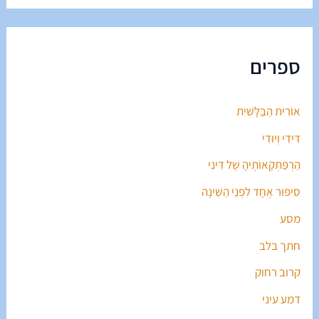
ספרים
אוֹרִית הַבַּלָּשִׁית
דִּידִי וְיוּדִי
הַרְפַּתְקָאוֹתֶיהָ שֶׁל דִּינִי
סִיפּוּר אֶחָד לִפְנֵי הַשֵּׁינָה
מסע
חתך בלב
קרוב רחוק
דמע עיני