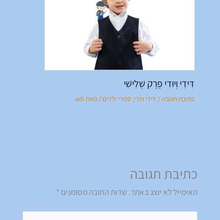
דִּידִי וְיוּדִי פֶּרֶק שְׁלִישִׁי
כתיבת תגובה
/
דִּידִי וְיוּדִי
,
ספרי ילדים
/ מאת
adi
כתיבת תגובה
האימייל לא יוצג באתר.
שדות החובה מסומנים
*
להקליד