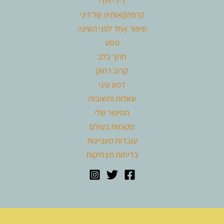
דִּידִי וְיוּדִי
הַרְפַּתְקָאוֹתֶיהָ שֶׁל דִּינִי
סִיפּוּר אֶחָד לִפְנֵי הַשֵּׁינָה
מסע
חתך בלב
קרוב רחוק
דמע עיני
שאלות ותשובות
הסיפור שלי
מקומות בעולם
עובדות מעניינות
בדיחות מצחיקות