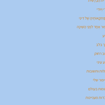
ית הַבַּלָּשִׁית
י וְיוּדִי
ַּתְקָאוֹתֶיהָ שֶׁל דִּינִי
וּר אֶחָד לִפְנֵי הַשֵּׁינָה
ע
 בלב
ב רחוק
 עיני
ות ותשובות
פור שלי
מות בעולם
דות מעניינות