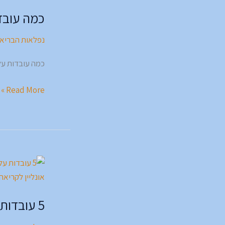
עובדות
כמה עובד
על
הרי
נפלאות הבריא
געש
🌋
כמה עובדות על
Read More »
5
עובדות
על
5 עובדות על עיוורון צבעים 👁
עיוורון
צבעים