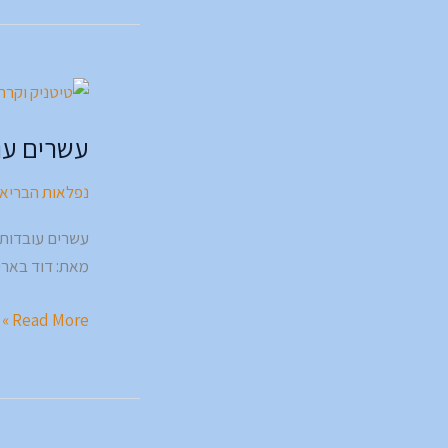
עשרים
עובדות
עשרים עוב
מעניינות
על
נפלאות הבריא
טיטניק.
🚢
עשרים עובדות מ
מאת: דוד בארי
Read More »