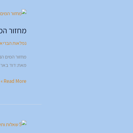
מחזור
המים
מחזור המ
המדהים!!!
💧
נפלאות הבריא
מחזור המים הנ
מאת: דוד בארי
Read More »
5
שאלות