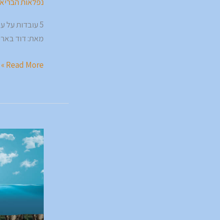
נפלאות הבריא
👁
5 עובדות על עיוורון צבעים 👁
מאת: דוד בארי
Read More »
משולש
ברמודה
🛬