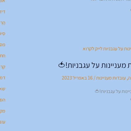
אוֹרִ
דִּידִ
הַרְפ
סִיפּ
מס
חתך
קרו
דמע
ה
,
עובדות מעניינות
/
16 באפריל 2023
שאל
הסי
מקו
עוב